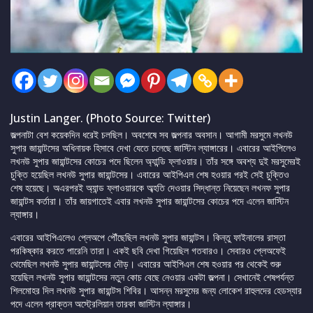
Justin Langer. (Photo Source: Twitter)
জল্পনাটা বেশ কয়েকদিন ধরেই চলছিল। অবশেষে সব জল্পনার অবসান। আগামী মরসুমে লখনউ
সুপার জায়ান্টসের অধিনায়ক হিসাবে দেখা যেতে চলেছে জাস্টিন ল্যাঙ্গারের। এবারের আইপিলেও
লখনউ সুপার জায়ান্টসের কোচের পদে ছিলেন অ্যান্ডি ফ্লাওয়ার। তাঁর সঙ্গে অবশ্য দুই মরসুমেরই
চুক্তি হয়েছিল লখনউ সুপার জায়ান্টসের। এবারের আইপিএল শেষ হওয়ার পরই সেই চুক্তিও
শেষ হয়েছে। অএরপরই অ্যান্ড ফ্লাওয়ারকে অব্হতি দেওয়ার সিদ্ধান্ত নিয়েছেন লখনফ সুপার
জায়ান্টস কর্তারা। তাঁর জায়গাতেই এবার লখনউ সুপার জায়ান্টসের কোচের পদে এলেন জাস্টিন
ল্যাঙ্গার।
এবারের আইপিএলেও প্লেঅপে পৌঁছেছিল লখনউ সুপার জায়ান্টস। কিন্তু ফাইনালের রাস্তা
পরকিষ্কার করতে পারেনি তারা। একই ছবি দেখা গিয়েছিল গতবারও। সেবারও প্লেঅফেই
থেমেছিল লখনউ সুপার জায়ান্টসের দৌড়়। এবারের আইপিএল শেষ হওয়ার পর থেকেই শুরু
হয়েছিল লখনউ সুপার জায়ান্টসের নতুন কোচ বেছে নেওয়ার একটা জল্পনা। সেখানেই শেষপর্যন্ত
শিলমোহর দিল লখনউ সুপার জায়ান্টস শিবির। আসন্ন মরসুমের জন্য লোকেশ রাহুলদের হেডস্যার
পদে এলেন প্রাক্তন অস্ট্রেলিয়ান তারকা জাস্টিন ল্যাঙ্গার।