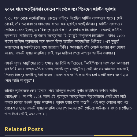
২০২২ সালে অস্ট্রেলিয়ার কোচের পদ থেকে সরে গিয়েছেন জাস্টিন ল্যাঙ্গার
২০১৮ সাল থেকে অস্ট্রেলিয়ার কোচের দায়িত্ব উঠেছিল জাস্টিন ল্যাঙ্গারের হাতে। সেই
থেকেই তাঁর তত্ত্বাবধানে সাফল্যের যাত্রা শুরু হয়েছিল অস্ট্রেলিয়ার। জাস্টিন ল্যাঙ্গারের
কোচিংয়ে যেমন ইংল্যান্ডের বিরুদ্ধে অ্যাশেজে ৪-০ ফলাফলে জিতেছিল। তেমনই জাস্টিন
ল্যাঙ্গারের কোচিংয়েই প্রথমবার অস্ট্রেলিয়া টি টোয়েন্টি বিশ্বকাপ জিতেছিল। যদিও ২০২২
সালেই জাস্টিন ল্যাঙ্গারের সঙ্গে সম্পর্ক ছিন্ন হয়েছিল অস্ট্রেলিয়া শিবিরের। এই মুহূর্তে
অ্যাশেজের ব্রডকাস্টারদের সঙ্গে রয়েছেন তিনি। শুক্রবারই তাঁর কোচট হওয়ার কথা ঘোষণা
করেছে লখনউ সুপার জায়ান্টস। সেই নতুন দায়িত্ব পেয়ে আপ্লুত জাস্টিন ল্যাঙ্গার।
লখনউ সুপার জায়ান্টসের তোচ হওয়ার পর তিনি জানিয়েছেন, “আইপিএলের মঞ্চে এক অসাধারণ
গল্প তৈরি করার লক্ষ্যে এগিয়ে চলেছে লখনউ সুপার জায়ান্টস। সেই যাত্রায় আমাদের সকলেরই
নিজস্ব নিজস্ব একটা ভূমিকা রয়েছে। এমন সামনের দিকে এগিয়ে চলা একটি দলের অংশ হতে
পেরে আমি আপ্লুত”।
জাস্টিন ল্যাঙ্গারকে কোচ হিসাবে পেয়ে আপ্লুত লখনউ সুপার জায়ান্টসের কর্ণধার সঞ্জীব
গোয়েঙ্কা। আগামী ২০২৪ সালে এই প্রাক্তন অস্ট্রেলিয়ান ক্রিকেটারের কোচিংয়েই মাঠে
নামতে চলেছে লখনউ সুপার জায়ান্টস। প্রথম দুবার তারা পারেনি। এই নতুন কোচের হাত ধরে
লোকেশ রাহুলের লখনউ সুপার জায়ান্টস ফের প্লেঅফের গন্ডী পেড়িয়ে ফাইনালের রাস্তায় পৌঁছতে
পারে কিনা সেটাই এখন দেখার।
Related Posts