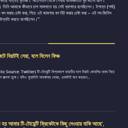
ের কাছে সত্যিই কৃতজ্ঞ। আইপিএল থেকে শেখার অভিজ্ঞতাটা খুব ভালো ছিল।
িনি আমাকে কীভাবে চাপ সামলাতে হয় সেই ব্যাপারে বলেছিলেন। ইশান্ত (শর্মা)
করার চেষ্টা করা, পিচে এই জায়গায় বল হিট করার চেষ্টা করা – এই সব জিনিস
া উন্নতি করতে বলেছিলেন।”
েটে বিরাটই সেরা, বলে দিলেন ফিঞ্চ
 Source: Twitter) টি-টোয়েন্টি বিশ্বকাপে ভারতীয় দলে বিরাট কোহলির থাকা নিয়ে
ে জল্পনা তুঙ্গে। যদিও পুরোটাই আবর্জনার বোঝা, এমনটাই মনে করছেন...
হয় আমার টি-টোয়েন্টি ক্রিকেটকে কিছু দেওয়ার বাকি আছে’,