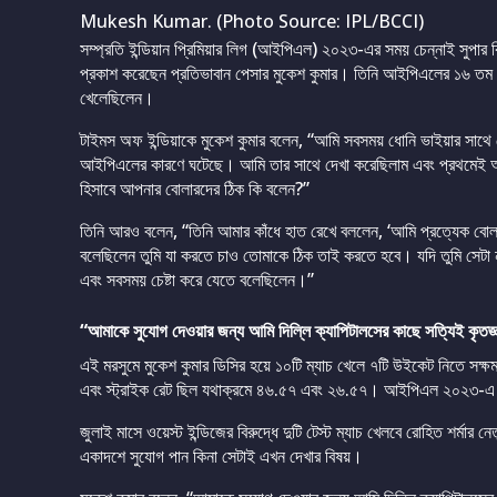
Mukesh Kumar. (Photo Source: IPL/BCCI)
সম্প্রতি ইন্ডিয়ান প্রিমিয়ার লিগ (আইপিএল) ২০২৩-এর সময় চেন্নাই সুপার
প্রকাশ করেছেন প্রতিভাবান পেসার মুকেশ কুমার। তিনি আইপিএলের ১৬ তম সংস
খেলেছিলেন।
টাইমস অফ ইন্ডিয়াকে মুকেশ কুমার বলেন, “আমি সবসময় ধোনি ভাইয়ার সাথে
আইপিএলের কারণে ঘটেছে। আমি তার সাথে দেখা করেছিলাম এবং প্রথমেই আ
হিসাবে আপনার বোলারদের ঠিক কি বলেন?”
তিনি আরও বলেন, “তিনি আমার কাঁধে হাত রেখে বললেন, ‘আমি প্রত্যেক বোলারক
বলেছিলেন তুমি যা করতে চাও তোমাকে ঠিক তাই করতে হবে। যদি তুমি সেটা 
এবং সবসময় চেষ্টা করে যেতে বলেছিলেন।”
“আমাকে সুযোগ দেওয়ার জন্য আমি দিল্লি ক্যাপিটালসের কাছে সত্যিই কৃতজ্
এই মরসুমে মুকেশ কুমার ডিসির হয়ে ১০টি ম্যাচ খেলে ৭টি উইকেট নিতে সক
এবং স্ট্রাইক রেট ছিল যথাক্রমে ৪৬.৫৭ এবং ২৬.৫৭। আইপিএল ২০২৩-এ 
জুলাই মাসে ওয়েস্ট ইন্ডিজের বিরুদ্ধে দুটি টেস্ট ম্যাচ খেলবে রোহিত শর্মা
একাদশে সুযোগ পান কিনা সেটাই এখন দেখার বিষয়।