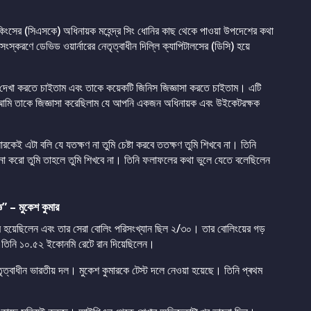
 কিংসের (সিএসকে) অধিনায়ক মহেন্দ্র সিং ধোনির কাছ থেকে পাওয়া উপদেশের কথা
্করণে ডেভিড ওয়ার্নারের নেতৃত্বাধীন দিল্লি ক্যাপিটালসের (ডিসি) হয়ে
 দেখা করতে চাইতাম এবং তাকে কয়েকটি জিনিস জিজ্ঞাসা করতে চাইতাম। এটি
মি তাকে জিজ্ঞাসা করেছিলাম যে আপনি একজন অধিনায়ক এবং উইকেটরক্ষক
েই এটা বলি যে যতক্ষণ না তুমি চেষ্টা করবে ততক্ষণ তুমি শিখবে না। তিনি
না করো তুমি তাহলে তুমি শিখবে না। তিনি ফলাফলের কথা ভুলে যেতে বলেছিলেন
ঞ” – মুকেশ কুমার
্ষম হয়েছিলেন এবং তার সেরা বোলিং পরিসংখ্যান ছিল ২/৩০। তার বোলিংয়ের গড়
তিনি ১০.৫২ ইকোনমি রেটে রান দিয়েছিলেন।
র নেতৃত্বাধীন ভারতীয় দল। মুকেশ কুমারকে টেস্ট দলে নেওয়া হয়েছে। তিনি প্ৰথম