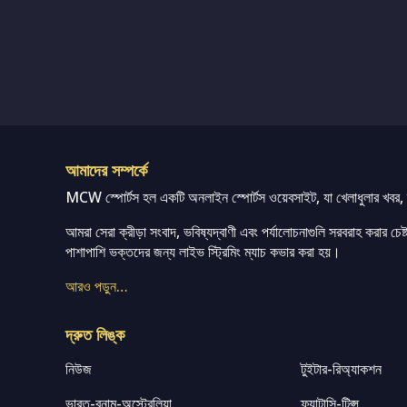
আমাদের সম্পর্কে
MCW স্পোর্টস হল একটি অনলাইন স্পোর্টস ওয়েবসাইট, যা খেলাধুলার খবর, ম্
আমরা সেরা ক্রীড়া সংবাদ, ভবিষ্যদ্বাণী এবং পর্যালোচনাগুলি সরবরাহ করার চেষ্টা
পাশাপাশি ভক্তদের জন্য লাইভ স্ট্রিমিং ম্যাচ কভার করা হয়।
আরও পড়ুন…
দ্রুত লিঙ্ক
নিউজ
টুইটার-রিঅ্যাকশন
ভারত-বনাম-অস্ট্রেলিয়া
ফ্যান্টাসি-টিপ্স