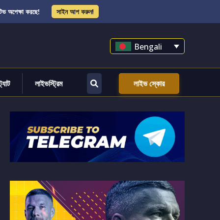
িভ অপেক্ষা করছে!
সাইন আপ করুন!
Bengali
্ট্যাট
লাইভস্ট্রিম
লাইভ স্কোর