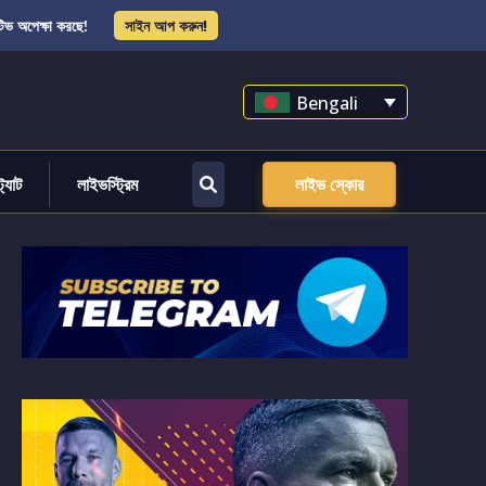
িভ অপেক্ষা করছে!
সাইন আপ করুন!
Bengali
্ট্যাট
লাইভস্ট্রিম
লাইভ স্কোর