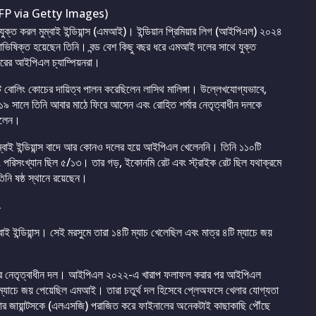
FP via Getty Images)
নিযুক্ত করল মুম্বাই ইন্ডিয়ান্স (এমআই)। ইন্ডিয়ান প্রিমিয়ার লিগ (আইপিএল) ২০২৪
্থলাভিষিক্ত হয়েছেন তিনি। বন্ড বেশ কিছু বছর ধরে এমআই দলের সাথে যুক্ত
বারের আইপিএল চ্যাম্পিয়নরা।
োলিং কোচের দায়িত্ব পালন করেছিলেন লাসিথ মালিঙ্গা। উল্লেখযোগ্যভাবে,
২০১৯ সালে তিনি আবার মাঠে ফিরে আসেন এবং রোহিত শর্মার নেতৃত্বাধীন দলকে
িলেন।
ম্বাই ইন্ডিয়ান্স বাদে আর কোনও দলের হয়ে আইপিএল খেলেননি। তিনি ১১০টি
পরিসংখ্যান ছিল ৫/১৩। তার গড়, ইকোনমি রেট এবং স্ট্রাইক রেট ছিল যথাক্রমে
নি ষষ্ঠ স্থানে রয়েছেন।
াই ইন্ডিয়ান্স। সেই মরসুমে তারা ১৪টি ম্যাচ খেলেছিল এবং মাত্র ৪টি ম্যাচে জয়
্মার নেতৃত্বাধীন দল। আইপিএল ২০২২-এ খারাপ ফলাফল করার পর আইপিএল
ি ম্যাচে জয় পেয়েছিল এমআই। তারা চতুর্থ দল হিসেবে প্লেঅফসে খেলার যোগ্যতা
সুপার জায়ান্টসকে (এলএসজি) পরাজিত করে ফাইনালের অনেকটাই কাছাকাছি পৌঁছে