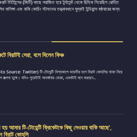
রাট টাইটান্সের (জিটি) কাছে পরাজিত হয়ে টুর্নামেন্ট থেকে ছিটকে গিয়েছিল রোহিত
িঙ্গা এবং বাকি কোচিং স্টাফদের তত্ত্বাবধানে মুম্বাই ইন্ডিয়ান্স ষষ্ঠবারের জন্য
েটে বিরাটই সেরা, বলে দিলেন ফিঞ্চ
 Source: Twitter) টি-টোয়েন্টি বিশ্বকাপে ভারতীয় দলে বিরাট কোহলির থাকা নিয়ে
ে জল্পনা তুঙ্গে। যদিও পুরোটাই আবর্জনার বোঝা, এমনটাই মনে করছেন...
হয় আমার টি-টোয়েন্টি ক্রিকেটকে কিছু দেওয়ার বাকি আছে’,
লেন বিরাট কোহলি