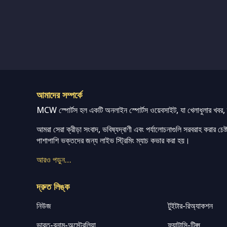
আমাদের সম্পর্কে
MCW স্পোর্টস হল একটি অনলাইন স্পোর্টস ওয়েবসাইট, যা খেলাধুলার খবর, ম্
আমরা সেরা ক্রীড়া সংবাদ, ভবিষ্যদ্বাণী এবং পর্যালোচনাগুলি সরবরাহ করার চেষ্টা
পাশাপাশি ভক্তদের জন্য লাইভ স্ট্রিমিং ম্যাচ কভার করা হয়।
আরও পড়ুন…
দ্রুত লিঙ্ক
নিউজ
টুইটার-রিঅ্যাকশন
ভারত-বনাম-অস্ট্রেলিয়া
ফ্যান্টাসি-টিপ্স