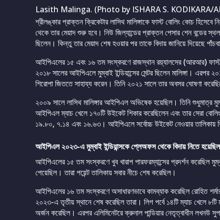
Lasith Malinga. (Photo by ISHARA S. KODIKARA/A
শ্রীলঙ্কার প্রাক্তন ক্রিকেটার লাসিথ মালিঙ্গাকে ফাস্ট বোলিং কোচ হিসেবে 
থেকে তার মেয়াদ শুরু হবে। নিউ জিল্যান্ডের প্রাক্তন পেসার শেন বন্ডের স
ছিলেন। কিন্তু তার মেয়াদ শেষ হওয়ার পর তাকে বিদায় জানিয়ে দিয়েছে পাঁচ
আইপিএলের ১৫ এবং ১৬ তম সংস্করণে রাজস্থান রয়্যালসের (আরআর) ফাস্ট ব
২০১৮ সালের আইপিএলে মুম্বাই ইন্ডিয়ান্সের মেন্টর ছিলেন মালিঙ্গা। এরপর 
শিরোপা জিততে সাহায্য করেন। তিনি ২০২১ সালে তার অবসর ঘোষণা করেছ
২০০৯ সালে লাসিথ মালিঙ্গার আইপিএল অভিষেক হয়েছিল। তিনি শুধুমাত্র মু
আইপিএল ম্যাচ খেলে ১৭০টি উইকেট শিকার করেছিলেন এবং তার সেরা বোলিং 
১৯.৮০, ৭.১৪ এবং ১৬.৬৩। আইপিএলে সর্বোচ্চ উইকেট নেওয়ার তালিকায় তি
আইপিএল ২০২৩-এ মুম্বাই ইন্ডিয়ান্সকে প্লেঅফস থেকে বিদায় নিতে হয়েছিল
আইপিএলের ১৫ তম সংস্করণে খুব খারাপ পারফরম্যান্সের প্রদর্শন করেছিল মুম্ব
পেয়েছিল। তারা পয়েন্ট তালিকায় সবার নীচে শেষ করেছিল।
আইপিএলের ১৬ তম সংস্করণে অসাধারণভাবে কামব্যাক করেছিল রোহিত শর
২০২৩-এ তৃতীয় স্থানে শেষ করেছিল তারা। লিগ পর্বে ১৪টি ম্যাচ খেলে ৮ট
অর্জন করেছিল। এরপর এলিমিনেটরে ক্রুনাল পান্ডিয়ার নেতৃত্বাধীন লখনউ 