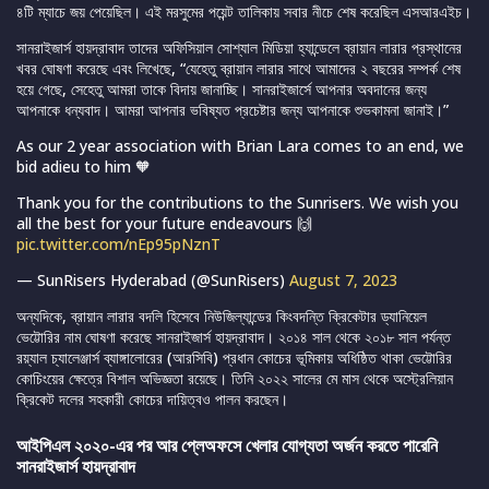
৪টি ম্যাচে জয় পেয়েছিল। এই মরসুমের পয়েন্ট তালিকায় সবার নীচে শেষ করেছিল এসআরএইচ।
সানরাইজার্স হায়দ্রাবাদ তাদের অফিসিয়াল সোশ্যাল মিডিয়া হ্যান্ডেলে ব্রায়ান লারার প্রস্থানের
খবর ঘোষণা করেছে এবং লিখেছে, “যেহেতু ব্রায়ান লারার সাথে আমাদের ২ বছরের সম্পর্ক শেষ
হয়ে গেছে, সেহেতু আমরা তাকে বিদায় জানাচ্ছি। সানরাইজার্সে আপনার অবদানের জন্য
আপনাকে ধন্যবাদ। আমরা আপনার ভবিষ্যত প্রচেষ্টার জন্য আপনাকে শুভকামনা জানাই।”
As our 2 year association with Brian Lara comes to an end, we
bid adieu to him 🧡
Thank you for the contributions to the Sunrisers. We wish you
all the best for your future endeavours 🙌
pic.twitter.com/nEp95pNznT
— SunRisers Hyderabad (@SunRisers)
August 7, 2023
অন্যদিকে, ব্রায়ান লারার বদলি হিসেবে নিউজিল্যান্ডের কিংবদন্তি ক্রিকেটার ড্যানিয়েল
ভেট্টোরির নাম ঘোষণা করেছে সানরাইজার্স হায়দ্রাবাদ। ২০১৪ সাল থেকে ২০১৮ সাল পর্যন্ত
রয়্যাল চ্যালেঞ্জার্স ব্যাঙ্গালোরের (আরসিবি) প্রধান কোচের ভূমিকায় অধিষ্ঠিত থাকা ভেট্টোরির
কোচিংয়ের ক্ষেত্রে বিশাল অভিজ্ঞতা রয়েছে। তিনি ২০২২ সালের মে মাস থেকে অস্ট্রেলিয়ান
ক্রিকেট দলের সহকারী কোচের দায়িত্বও পালন করছেন।
আইপিএল ২০২০-এর পর আর প্লেঅফসে খেলার যোগ্যতা অর্জন করতে পারেনি
সানরাইজার্স হায়দ্রাবাদ