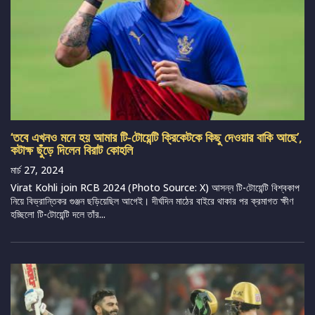
‘তবে এখনও মনে হয় আমার টি-টোয়েন্টি ক্রিকেটকে কিছু দেওয়ার বাকি আছে’,
কটাক্ষ ছুঁড়ে দিলেন বিরাট কোহলি
মার্চ 27, 2024
Virat Kohli join RCB 2024 (Photo Source: X) আসন্ন টি-টোয়েন্টি বিশ্বকাপ
নিয়ে বিভ্রান্তিকর গুঞ্জন ছড়িয়েছিল আগেই। দীর্ঘদিন মাঠের বাইরে থাকার পর ক্রমাগত ক্ষীণ
হচ্ছিলো টি-টোয়েন্টি দলে তাঁর...