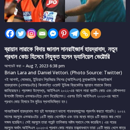
ব্রায়ান লারাকে বিদায় জানাল সানরাইজার্স হায়দ্রাবাদ, নতুন
প্রধান কোচ হিসেবে নিযুক্ত হলেন ড্যানিয়েল ভেট্টোরি
আপডেট করা
– Aug 7, 2023 6:38 pm
Brian Lara and Daniel Vettori. (Photo Source: Twitter)
৭ই আগস্ট, সোমবার, ইন্ডিয়ান প্রিমিয়ার লিগের (আইপিএল) ফ্র্যাঞ্চাইজি সানরাইজার্স
হায়দ্রাবাদ (এসআরএইচ) কিংবদন্তি ওয়েস্ট ইন্ডিজ ক্রিকেটার ব্রায়ান লারাকে বিদায়
জানিয়েছেন। প্রসঙ্গত উল্লেখ্য, আইপিএল ২০২২-এর আগে লারা ব্যাটিং কোচ এবং কৌশলগত
উপদেষ্টা হিসাবে এসআরএইচে যোগ দিয়েছিলেন। এরপর তিনি আইপিএল ২০২৩-এর আগে
প্রধান কোচ হিসাবে টম মুডির স্থলাভিষিক্ত হন।
সানরাইজার্স হায়দ্রাবাদ গত দুই সংস্করণে ভালো পারফরম্যান্সের প্রদর্শন করতে পারেনি। ২০২২
সালের মরসুমে এসআরএইচ ১৪টি ম্যাচ খেলেছিল এবং তার মধ্যে মাত্র ৬টি ম্যাচে জয় পেতে
সক্ষম হয়েছিল। সেই মরসুমে তারা পয়েন্ট তালিকায় অষ্টম স্থানে শেষ করেছিল। এর পরের
মরসুমে অর্থাৎ আইপিএল ২০২৩-এ প্রধান কোচ লারার তত্ত্বাবধানে তারা ১৪টি ম্যাচ খেলে মাত্র