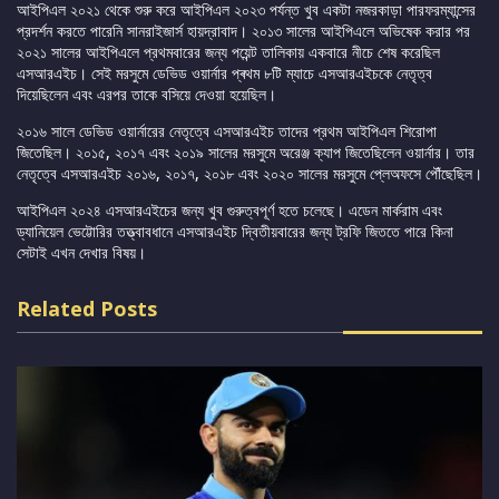
আইপিএল ২০২১ থেকে শুরু করে আইপিএল ২০২৩ পর্যন্ত খুব একটা নজরকাড়া পারফরম্যান্সের
প্রদর্শন করতে পারেনি সানরাইজার্স হায়দ্রাবাদ। ২০১৩ সালের আইপিএলে অভিষেক করার পর
২০২১ সালের আইপিএলে প্রথমবারের জন্য পয়েন্ট তালিকায় একবারে নীচে শেষ করেছিল
এসআরএইচ। সেই মরসুমে ডেভিড ওয়ার্নার প্ৰথম ৮টি ম্যাচে এসআরএইচকে নেতৃত্ব
দিয়েছিলেন এবং এরপর তাকে বসিয়ে দেওয়া হয়েছিল।
২০১৬ সালে ডেভিড ওয়ার্নারের নেতৃত্বে এসআরএইচ তাদের প্রথম আইপিএল শিরোপা
জিতেছিল। ২০১৫, ২০১৭ এবং ২০১৯ সালের মরসুমে অরেঞ্জ ক্যাপ জিতেছিলেন ওয়ার্নার। তার
নেতৃত্বে এসআরএইচ ২০১৬, ২০১৭, ২০১৮ এবং ২০২০ সালের মরসুমে প্লেঅফসে পৌঁছেছিল।
আইপিএল ২০২৪ এসআরএইচের জন্য খুব গুরুত্বপূর্ণ হতে চলেছে। এডেন মার্করাম এবং
ড্যানিয়েল ভেট্টোরির তত্ত্বাবধানে এসআরএইচ দ্বিতীয়বারের জন্য ট্রফি জিততে পারে কিনা
সেটাই এখন দেখার বিষয়।
Related Posts