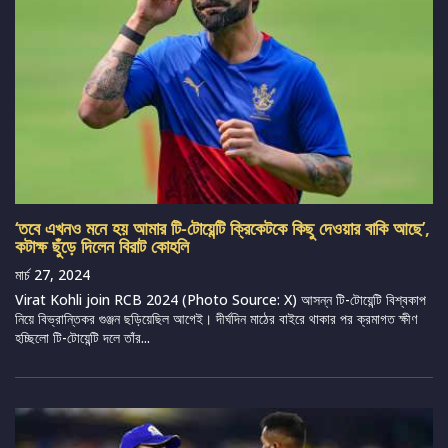
‘তবে এখনও মনে হয় আমার টি-টোয়েন্টি ক্রিকেটকে কিছু দেওয়ার বাকি আছে’,
কটাক্ষ ছুঁড়ে দিলেন বিরাট কোহলি
মার্চ 27, 2024
Virat Kohli join RCB 2024 (Photo Source: X) আসন্ন টি-টোয়েন্টি বিশ্বকাপ
নিয়ে বিভ্রান্তিকর গুঞ্জন ছড়িয়েছিল আগেই। দীর্ঘদিন মাঠের বাইরে থাকার পর ক্রমাগত ক্ষীণ
হচ্ছিলো টি-টোয়েন্টি দলে তাঁর...