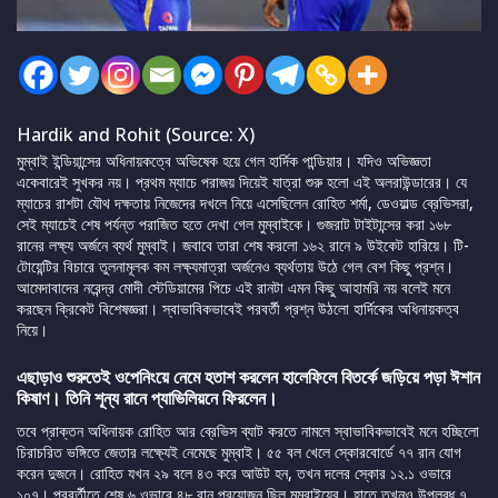
Hardik and Rohit (Source: X)
মুম্বাই ইন্ডিয়ান্সের অধিনায়কত্বে অভিষেক হয়ে গেল হার্দিক পান্ডিয়ার। যদিও অভিজ্ঞতা
একেবারেই সুখকর নয়। প্রথম ম্যাচে পরাজয় দিয়েই যাত্রা শুরু হলো এই অলরাউন্ডারের। যে
ম্যাচের রাশটা যৌথ দক্ষতায় নিজেদের দখলে নিয়ে এসেছিলেন রোহিত শর্মা, ডেওয়াল্ড ব্রেভিসরা,
সেই ম্যাচেই শেষ পর্যন্ত পরাজিত হতে দেখা গেল মুম্বাইকে। গুজরাট টাইটান্সের করা ১৬৮
রানের লক্ষ্য অর্জনে ব্যর্থ মুম্বাই। জবাবে তারা শেষ করলো ১৬২ রানে ৯ উইকেট হারিয়ে। টি-
টোয়েন্টির বিচারে তুলনামূলক কম লক্ষ্যমাত্রা অর্জনেও ব্যর্থতায় উঠে গেল বেশ কিছু প্রশ্ন।
আমেদাবাদের নরেন্দ্র মোদী স্টেডিয়ামের পিচে এই রানটা এমন কিছু আহামরি নয় বলেই মনে
করছেন ক্রিকেট বিশেষজ্ঞরা। স্বাভাবিকভাবেই পরবর্তী প্রশ্ন উঠলো হার্দিকের অধিনায়কত্ব
নিয়ে।
এছাড়াও শুরুতেই ওপেনিংয়ে নেমে হতাশ করলেন হালেফিলে বিতর্কে জড়িয়ে পড়া ঈশান
কিষাণ। তিনি শূন্য রানে প্যাভিলিয়নে ফিরলেন।
তবে প্রাক্তন অধিনায়ক রোহিত আর ব্রেভিস ব্যাট করতে নামলে স্বাভাবিকভাবেই মনে হচ্ছিলো
চিরাচরিত ভঙ্গিতে জেতার লক্ষ্যেই নেমেছে মুম্বাই। ৫৫ বল খেলে স্কোরবোর্ডে ৭৭ রান যোগ
করেন দুজনে। রোহিত যখন ২৯ বলে ৪৩ করে আউট হন, তখন দলের স্কোর ১২.১ ওভারে
১০৭। পরবর্তীতে শেষ ৬ ওভারে ৪৮ রান প্রয়োজন ছিল মুম্বাইয়ের। হাতে তখনও উপলব্ধ ৭