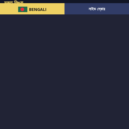
দ্রুত লিঙ্ক
লাইভ স্কোর
BENGALI
নিউজ
টুইটার-রিঅ্যাকশন
लলাইভ স্কোর
ভারত-বনাম-অস্ট্রেলিয়া
ফ্যান্টাসি-টিপ্স
আমাদের সম্পর্কে
আইপিএল
স্ট্যাট
মহিলাদের-টি২০-বিশ্বকাপ
এনালাইসিস
সাপোর্ট
আমাদের নিউজলেটার এ সাবস্ক্রাইব করুন।
এখনই সাবস্ক্রাইব করুন
আমাদের অনুসরণ করুন এবং সর্বশেষ আপডেট পান