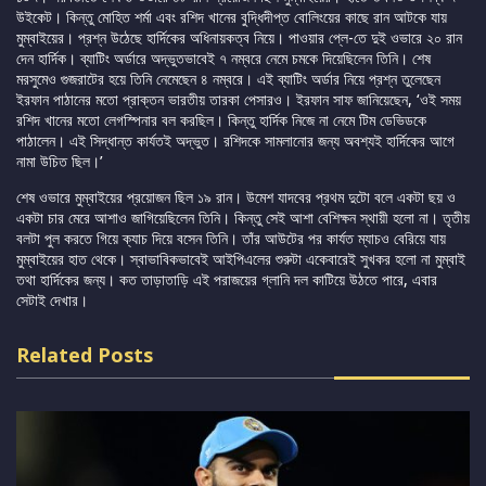
উইকেট। কিন্তু মোহিত শর্মা এবং রশিদ খানের বুদ্ধিদীপ্ত বোলিংয়ের কাছে রান আটকে যায়
মুম্বাইয়ের। প্রশ্ন উঠেছে হার্দিকের অধিনায়কত্ব নিয়ে। পাওয়ার প্লে-তে দুই ওভারে ২০ রান
দেন হার্দিক। ব্যাটিং অর্ডারে অদ্ভুতভাবেই ৭ নম্বরে নেমে চমকে দিয়েছিলেন তিনি। শেষ
মরসুমেও গুজরাটের হয়ে তিনি নেমেছেন ৪ নম্বরে। এই ব্যাটিং অর্ডার নিয়ে প্রশ্ন তুলেছেন
ইরফান পাঠানের মতো প্রাক্তন ভারতীয় তারকা পেসারও। ইরফান সাফ জানিয়েছেন, ‘ওই সময়
রশিদ খানের মতো লেগস্পিনার বল করছিল। কিন্তু হার্দিক নিজে না নেমে টিম ডেভিডকে
পাঠালেন। এই সিদ্ধান্ত কার্যতই অদ্ভুত। রশিদকে সামলানোর জন্য অবশ্যই হার্দিকের আগে
নামা উচিত ছিল।’
শেষ ওভারে মুম্বাইয়ের প্রয়োজন ছিল ১৯ রান। উমেশ যাদবের প্রথম দুটো বলে একটা ছয় ও
একটা চার মেরে আশাও জাগিয়েছিলেন তিনি। কিন্তু সেই আশা বেশিক্ষন স্থায়ী হলো না। তৃতীয়
বলটা পুল করতে গিয়ে ক্যাচ দিয়ে বসেন তিনি। তাঁর আউটের পর কার্যত ম্যাচও বেরিয়ে যায়
মুম্বাইয়ের হাত থেকে। স্বাভাবিকভাবেই আইপিএলের শুরুটা একেবারেই সুখকর হলো না মুম্বাই
তথা হার্দিকের জন্য। কত তাড়াতাড়ি এই পরাজয়ের গ্লানি দল কাটিয়ে উঠতে পারে, এবার
সেটাই দেখার।
Related Posts