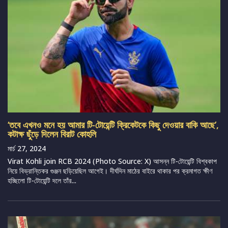
‘তবে এখনও মনে হয় আমার টি-টোয়েন্টি ক্রিকেটকে কিছু দেওয়ার বাকি আছে’,
কটাক্ষ ছুঁড়ে দিলেন বিরাট কোহলি
মার্চ 27, 2024
Virat Kohli join RCB 2024 (Photo Source: X) আসন্ন টি-টোয়েন্টি বিশ্বকাপ
নিয়ে বিভ্রান্তিকর গুঞ্জন ছড়িয়েছিল আগেই। দীর্ঘদিন মাঠের বাইরে থাকার পর ক্রমাগত ক্ষীণ
হচ্ছিলো টি-টোয়েন্টি দলে তাঁর...