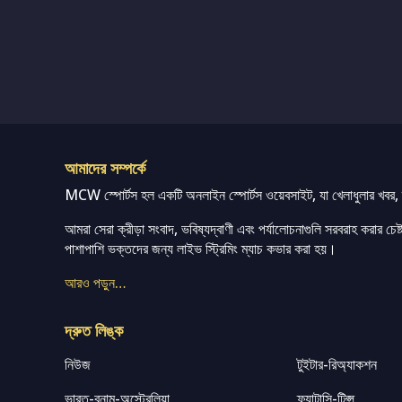
আমাদের সম্পর্কে
MCW স্পোর্টস হল একটি অনলাইন স্পোর্টস ওয়েবসাইট, যা খেলাধুলার খবর, ম্
আমরা সেরা ক্রীড়া সংবাদ, ভবিষ্যদ্বাণী এবং পর্যালোচনাগুলি সরবরাহ করার চেষ্টা
পাশাপাশি ভক্তদের জন্য লাইভ স্ট্রিমিং ম্যাচ কভার করা হয়।
আরও পড়ুন…
দ্রুত লিঙ্ক
নিউজ
টুইটার-রিঅ্যাকশন
ভারত-বনাম-অস্ট্রেলিয়া
ফ্যান্টাসি-টিপ্স