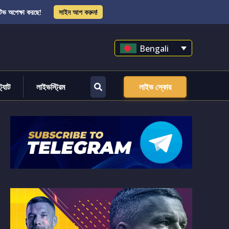
িভ অপেক্ষা করছে!
সাইন আপ করুন!
Bengali
্ট্যাট
লাইভস্ট্রিম
লাইভ স্কোর