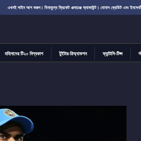
এখনই সাইন আপ করুন। বিনামূল্যে ক্রিকেট এক্সচেঞ্জ অ্যাকাউন্ট। বোনাস ক্রেডিট এবং ইনসেনট
মহিলাদের টি২০ বিশ্বকাপ
টুইটার-রিঅ্যাকশন
ফ্যান্টাসি-টিপ্স
স