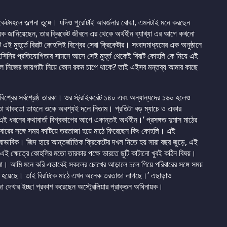
্রিকেটমহলে জল্পনা তুঙ্গে। যদিও পুরোটাই আবর্জনার বোঝা, এমনটাই মনে করছেন
ায়ক জানিয়েছেন, তার ক্রিকেট জীবনে এর থেকে অর্থহীন ব্যাখ্যা এর আগে কখনো
ই মুহূর্তে বিরাট কোহলিই বিশ্বের সেরা ক্রিকেটার। সংবাদমাধ্যমের এক অনুষ্ঠানে
িসির প্রতিযোগিতার সামনে আসে সেই মুহূর্ত থেকেই বিরাট কোহলি কে নিয়ে এই
 নিজের জায়গাটা নিয়ে কোন রকম চাপে থাকে? তাই এইসব মন্তব্য আমার কাছে
িশ্বের সর্বশ্রেষ্ঠ তারকা। ওর স্ট্রাইকরেট ১৪০ এবং অন্যান্যদের ১৬০ হলেও
ষমতা থাকতো তাহলে ওকে অবশ্যই দলে নিতাম। প্রতিটা বড় ম্যাচে ও একার
এই ধরনের কথাবার্তা বিশ্বকাপের আগে একান্তই অর্থহীন।’ প্রসঙ্গত দুমাস মাঠের
িবারের সঙ্গে সময় কাটিয়ে তরতাজা হয়ে মাঠে ফিরেছেন কিং কোহলি। এই
বাভাবিক। জিদ হারে আন্তর্জাতিক ক্রিকেটের দখল নিতে হয় সারা বছর জুড়ে, এই
এই ক্ষেত্রে কোহলির মতো তারকার পক্ষে ভারতে ছুটি কাটানো খুবই কঠিন বিষয়।
না। আমি মনে করি এভাবেই সকলের চোখের আড়ালে চলে গিয়ে পরিবারের সঙ্গে সময়
তাই হয়েছে। তাই বিরাটকে মাঠে এখন অনেক তরতাজা লাগছে।’ এছাড়াও
া দেখার ইচ্ছা প্রকাশ করেছেন অস্ট্রেলিয়ার প্রাক্তন অধিনায়ক।