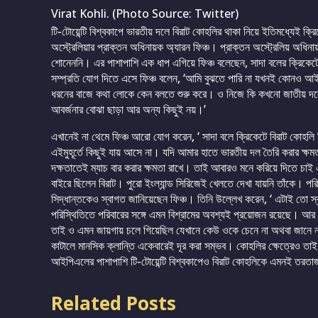
Virat Kohli. (Photo Source: Twitter)
টি-টোয়েন্টি বিশ্বকাপে ভারতীয় দলে বিরাট কোহলির থাকা নিয়ে ইতিমধ্যেই ক
অস্ট্রেলিয়ার প্রাক্তন অধিনায়ক অ্যারন ফিঞ্চ। প্রাক্তন অস্ট্রেলিয় অধিন
শোনেননি। এর পাশাপাশি এক ধাপ এগিয়ে ফিঞ্চ বলেছেন, সাদা বলের ক্রিকেটে এ
সম্প্রতি যোগ দিতে এসে ফিঞ্চ বলেন, ‘আমি বুঝতে পারি না যখনই কোনও আইস
ধরনের বাজে কথা লোকে কেন বলতে শুরু করে। ও নিজে কি কখনো জাতীয় দলে
আবর্জনার বোঝা ছাড়া আর অন্য কিছুই নয়।’
এখানেই না থেমে ফিঞ্চ আরো যোগ করেন, ‘ সাদা বলে ক্রিকেটে বিরাট কোহলি ব
এইমুহূর্তে কিছুই যায় আসে না। যদি আমার হাতে ভারতীয় দল তৈরি করার ক্
দক্ষতাতেই ম্যাচ বার করার ক্ষমতা রাখে। তাই আবারও মনে করিয়ে দিতে চাই 
বাইরে ছিলেন বিরাট। পুরো ইংল্যান্ড সিরিজেই খেলতে দেখা যায়নি তাঁকে। পর
সিদ্ধান্তকেও স্বাগত জানিয়েছেন ফিঞ্চ। তিনি উল্লেখ করেন, ‘ এটাই তো স্
পরিস্থিতিতে পরিবারের সঙ্গে এমন বিশ্রামের অবশ্যই প্রয়োজন রয়েছে। আর 
তাই ও এমন জায়গায় চলে গিয়েছিল যেখানে কেউ ওকে চেনে না অথবা জানে 
কাটালে মানসিক ক্লান্তি একেবারেই দূর করা সম্ভব। কোহলির ক্ষেত্রেও 
আইপিএলের পাশাপাশি টি-টোয়েন্টি বিশ্বকাপেও বিরাট কোহলিকে এমনই তরতাজ
Related Posts