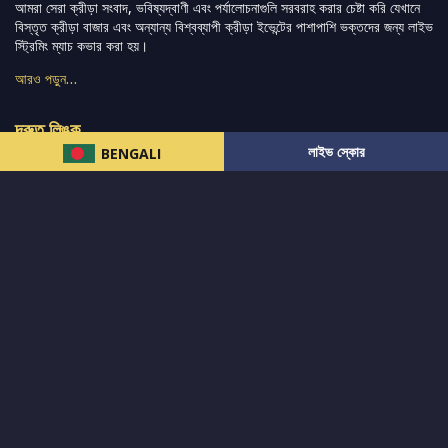
আমরা সেরা ক্রীড়া সংবাদ, ভবিষ্যদ্বাণী এবং পর্যালোচনাগুলি সরবরাহ করার চেষ্টা করি যেখানে
বিস্তৃত ক্রীড়া বাজার এবং অন্যান্য বিশ্বব্যাপী ক্রীড়া ইভেন্টের পাশাপাশি ভক্তদের জন্য লাইভ
স্ট্রিমিং ম্যাচ কভার করা হয়।
আরও পড়ুন…
দ্রুত লিঙ্ক
লাইভ স্কোর
BENGALI
নিউজ
টুইটার-রিঅ্যাকশন
लলাইভ স্কোর
ভারত-বনাম-অস্ট্রেলিয়া
ফ্যান্টাসি-টিপ্স
আমাদের সম্পর্কে
আইপিএল
স্ট্যাট
মহিলাদের-টি২০-বিশ্বকাপ
এনালাইসিস
সাপোর্ট
আমাদের নিউজলেটার এ সাবস্ক্রাইব করুন।
এখনই সাবস্ক্রাইব করুন