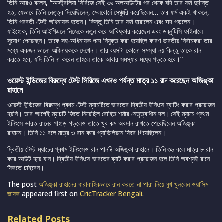
তিনি আরও বলেন, “অস্ট্রেলিয়া সিরিজে সেই ৩৬ অলআউটের পর থেকে যদি তার ফর্ম দুর্দান্ত
হত, যেভাবে তিনি নেতৃত্ব দিয়েছিলেন, মেলবোর্নে সেঞ্চুরি করেছিলেন… তার ফর্ম একই থাকলে,
তিনি পরবর্তী টেস্ট অধিনায়ক হতেন। কিন্তু তিনি তার ফর্ম হারালেন এবং বাদ পড়লেন।
যাইহোক, তিনি আইপিএলে নিজেকে নতুন করে আবিষ্কার করেছেন এবং ডব্লুটিসি ফাইনালে
সুযোগ পেয়েছেন। তাকে সহ-অধিনায়ক পদে নিযুক্ত করা হয়েছিল কারণ ভারতীয় নির্বাচকরা তার
মধ্যে একজন ভালো অধিনায়ককে দেখেন। তার বয়সটা কোনো সমস্যা নয় কিন্তু তাকে রান
করতে হবে, যদি তিনি না করেন তাহলে তাকে আবার সমস্যার মধ্যে পড়তে হবে।”
ওয়েস্ট ইন্ডিজের বিরুদ্ধে টেস্ট সিরিজে এখনও পর্যন্ত মাত্র ১১ রান করেছেন অজিঙ্কা
রাহানে
ওয়েস্ট ইন্ডিজের বিরুদ্ধে প্ৰথম টেস্ট ম্যাচটিতে ভারতের দ্বিতীয় ইনিংসে ব্যাটিং করার প্রয়োজন
হয়নি। তার আগেই ম্যাচটি জিতে নিয়েছিল রোহিত শর্মার নেতৃত্বাধীন দল। সেই ম্যাচে প্ৰথম
ইনিংসে ভারত রানের পাহাড় গড়লেও তাতে খুব কম অবদান রাখতে পেরেছিলেন অজিঙ্কা
রাহানে। তিনি ১১ বলে মাত্র ৩ রান করে প্যাভিলিয়নে ফিরে গিয়েছিলেন।
দ্বিতীয় টেস্ট ম্যাচের প্ৰথম ইনিংসেও রান পাননি অজিঙ্কা রাহানে। তিনি ৩৬ বলে মাত্র ৮ রান
করে আউট হয়ে যান। দ্বিতীয় ইনিংসে ভারতের ব্যাট করার প্রয়োজন হলে তিনি অবশ্যই রানে
ফিরতে চাইবেন।
The post
অজিঙ্কা রাহানের ধারাবাহিকভাবে রান করতে না পারা নিয়ে মুখ খুললেন ওয়াসিম
জাফর
appeared first on
CricTracker Bengali
.
Related Posts