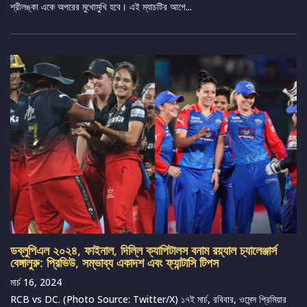
শ্রীলঙ্কা একে অপরের মুখোমুখি হবে। এই ম্যাচটির আগে...
ডব্লুপিএল ২০২৪, ফাইনাল, দিল্লি ক্যাপিটালস বনাম রয়্যাল চ্যালেঞ্জার্স
বেঙ্গালুরু: প্রিভিউ, সম্ভাব্য একাদশ এবং ফ্যান্টাসি টিপস
মার্চ 16, 2024
RCB vs DC. (Photo Source: Twitter/X) ১৭ই মার্চ, রবিবার, ওমেন্স প্রিমিয়ার