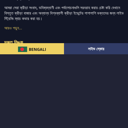
আমরা সেরা ক্রীড়া সংবাদ, ভবিষ্যদ্বাণী এবং পর্যালোচনাগুলি সরবরাহ করার চেষ্টা করি যেখানে
বিস্তৃত ক্রীড়া বাজার এবং অন্যান্য বিশ্বব্যাপী ক্রীড়া ইভেন্টের পাশাপাশি ভক্তদের জন্য লাইভ
স্ট্রিমিং ম্যাচ কভার করা হয়।
আরও পড়ুন…
দ্রুত লিঙ্ক
লাইভ স্কোর
BENGALI
নিউজ
টুইটার-রিঅ্যাকশন
लলাইভ স্কোর
ভারত-বনাম-অস্ট্রেলিয়া
ফ্যান্টাসি-টিপ্স
আমাদের সম্পর্কে
আইপিএল
স্ট্যাট
মহিলাদের-টি২০-বিশ্বকাপ
এনালাইসিস
সাপোর্ট
আমাদের নিউজলেটার এ সাবস্ক্রাইব করুন।
এখনই সাবস্ক্রাইব করুন