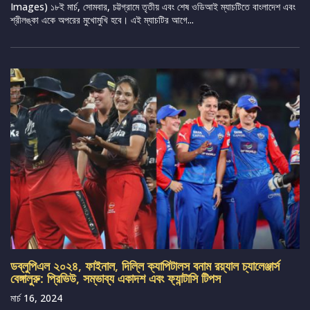
Images) ১৮ই মার্চ, সোমবার, চট্টগ্রামে তৃতীয় এবং শেষ ওডিআই ম্যাচটিতে বাংলাদেশ এবং
শ্রীলঙ্কা একে অপরের মুখোমুখি হবে। এই ম্যাচটির আগে...
ডব্লুপিএল ২০২৪, ফাইনাল, দিল্লি ক্যাপিটালস বনাম রয়্যাল চ্যালেঞ্জার্স
বেঙ্গালুরু: প্রিভিউ, সম্ভাব্য একাদশ এবং ফ্যান্টাসি টিপস
মার্চ 16, 2024