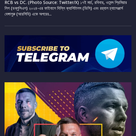
RCB vs DC. (Photo Source: Twitter/X) ১৭ই মার্চ, রবিবার, ওমেন্স প্রিমিয়ার
লিগ (ডব্লুপিএল) ২০২৪-এর ফাইনালে দিল্লি ক্যাপিটালস (ডিসি) এবং রয়্যাল চ্যালেঞ্জার্স
বেঙ্গালুরু (আরসিবি) একে অপরের...