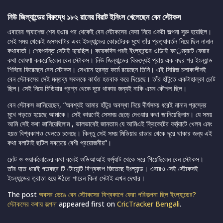
নিউ জিল্যান্ডের বিরুদ্ধে ১৮২ রানের বিরাট ইনিংস খেলেছেন বেন স্টোকস
এবারের অ্যাশেজ শেষ হওার পর থেকেই বেন স্টোকসের ফেরা নিয়ে একটা জল্পনা সুরু হয়েছিল।
সেই সময় থেকেই জসসবাটার এবং ইংল্যান্ডের কোচটেরক মুখে তাঁর প্রত্যাবর্তন নিয়ে ছিল নানান
কথাবার্তা। শেষপর্যন্ত সেটাই হয়েছিল। কয়েকদিন পরই ইংল্যান্ডের ওডিাই ফর্েম্যাটে ফেরার
কথা ঘোষণা ককরেছিলেন বেন স্টোকস। নিউ জিল্যান্ডের বিরুদ্ধেই প্রায় এক বছর পর ইংল্যান্ড
শিবিরে ফিরেছেন বেন স্টোকস। সেখানে দুরন্ত ফর্মে রয়েছেন তিনি। এই সিরিজ চলাকালীনই
বেন স্টোকসের সেই মন্তব্য সকলকে কার্যত হতবাক করে দিয়েছে। তাঁর হাঁটুতে একটাহাল্কা চোট
ছিল। সেই নিয়ে মিডিয়ার প্রশ্ন থেকে দূরে থাকার জন্যই নাকি এমন কৌশল ছিল।
বেন স্টোকস জানিয়েছেন, “অবশ্যই আমার হাঁটুর অবস্থা নিয়ে দীর্ঘসময় ধরেই নানান প্রস্নের
মুখে পড়তে হয়েছে আমাকে। সেই কারণেই সেসময় ছেড়ে দেওয়ার কথা জানিয়েছিলাম। যে সময়
আমি সেই কথা জানিয়েছিলাম , ভালভাবেই জানতাম যে আমিএই ক্রিকেটের ফর্ম্যাটে খেলব এবং
হয়ত বিশ্বকাপও খেলতে চলেছে। কিন্তু সেই সময় মিডিয়ার রাডার থেকে দূরে থাকার জন্য এই
কথা বলাটাই ছটিল সবচেয়ে বেশী প্রয়োজনীয়”।
চোট ও ওয়ার্কলোডের কথা বলেই ওডিআআই ফর্ম্যাট থেকে সরে গিয়েছিলেন বেন স্টোকস।
তাঁর হাত ধরেই গতবছর টি টোয়েন্টি বিশ্বকাপ জিতেছে ইংল্যান্ড। এবারও সেই স্টোকসই
ইংল্যান্ডের ত্রাতা হয়ে উঠতে পারেন কিনা সেটাই এখন দেখার।
The post
অবসর ভেঙে বেন স্টোকসের বিশ্বকাপে ফেরা পরিকল্পনা ছিল ইংল্যান্ডের?
স্টোকসের কথায় জল্পনা
appeared first on
CricTracker Bengali
.