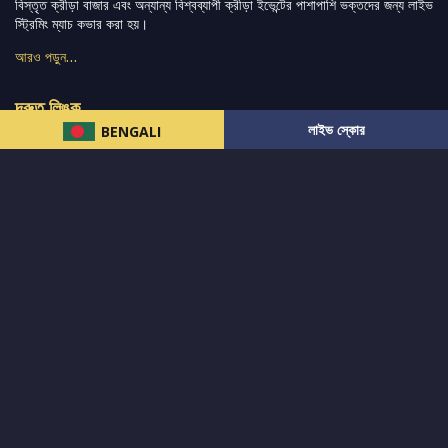
বিস্তৃত ক্রীড়া বাজার এবং অন্যান্য বিশ্বব্যাপী ক্রীড়া ইভেন্টের পাশাপাশি ভক্তদের জন্য লাইভ
স্ট্রিমিং ম্যাচ কভার করা হয়।
আরও পড়ুন…
দ্রুত লিঙ্ক
লাইভ স্কোর
BENGALI
নিউজ
টুইটার-রিঅ্যাকশন
लলাইভ স্কোর
ভারত-বনাম-অস্ট্রেলিয়া
ফ্যান্টাসি-টিপ্স
আমাদের সম্পর্কে
আইপিএল
স্ট্যাট
মহিলাদের-টি২০-বিশ্বকাপ
এনালাইসিস
সাপোর্ট
আমাদের নিউজলেটার এ সাবস্ক্রাইব করুন।
এখনই সাবস্ক্রাইব করুন
আমাদের অনুসরণ করুন এবং সর্বশেষ আপডেট পান