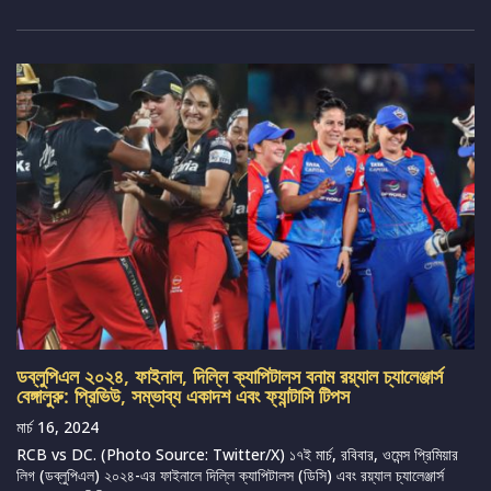
ডব্লুপিএল ২০২৪, ফাইনাল, দিল্লি ক্যাপিটালস বনাম রয়্যাল চ্যালেঞ্জার্স
বেঙ্গালুরু: প্রিভিউ, সম্ভাব্য একাদশ এবং ফ্যান্টাসি টিপস
মার্চ 16, 2024
RCB vs DC. (Photo Source: Twitter/X) ১৭ই মার্চ, রবিবার, ওমেন্স প্রিমিয়ার
লিগ (ডব্লুপিএল) ২০২৪-এর ফাইনালে দিল্লি ক্যাপিটালস (ডিসি) এবং রয়্যাল চ্যালেঞ্জার্স