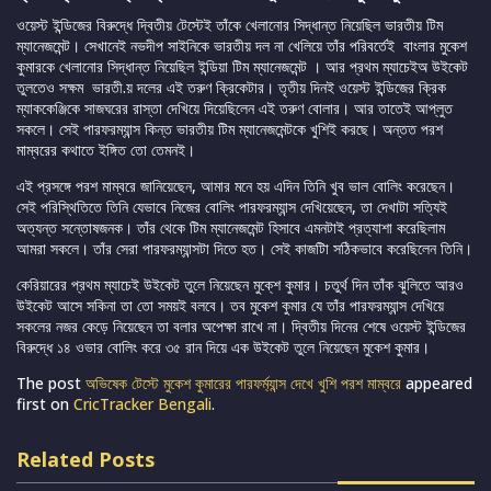
ওয়েস্ট ইন্ডিজের বিরুদ্ধে দ্বিতীয় টেস্টেই তাঁকে খেলানোর সিদ্ধান্ত নিয়েছিল ভারতীয় টিম
ম্যানেজমেন্ট। সেখানেই নভদীপ সাইনিকে ভারতীয় দল না খেলিয়ে তাঁর পরিবর্তেই বাংলার মুকেশ
কুমারকে খেলানোর সিদ্ধান্ত নিয়েছিল ইন্ডিয়া টিম ম্যানেজমেন্ট । আর প্রথম ম্যাচেইঅ উইকেট
তুলতেও সক্ষম ভারতী.য় দলের এই তরুণ ক্রিকেটার। তৃতীয় দিনই ওয়েস্ট ইন্ডিজের ক্রিক
ম্যাককেঞ্জিকে সাজঘরের রাস্তা দেখিয়ে দিয়েছিলেন এই তরুণ বোলার। আর তাতেই আপ্লুত
সকলে। সেই পারফরম্যান্স কিন্ত ভারতীয় টিম ম্যানেজমেন্টকে খুশিই করছে। অন্তত পরশ
মাম্বরের কথাতে ইঙ্গিত তো তেমনই।
এই প্রসঙ্গে পরশ মাম্বরে জানিয়েছেন, আমার মনে হয় এদিন তিনি খুব ভাল বোলিং করেছেন।
সেই পরিস্থিতিতে তিনি যেভাবে নিজের বোলিং পারফরম্যান্স দেখিয়েছেন, তা দেখাটা সত্যিই
অত্যন্ত সন্তোষজনক। তাঁর থেকে টিম ম্যানেজমেন্ট হিসাবে এমনটাই প্রত্যাশা করেছিলাম
আমরা সকলে। তাঁর সেরা পারফরম্যান্সটা দিতে হত। সেই কাজটাি সঠিকভাবে করেছিলেন তিনি।
কেরিয়ারের প্রথম ম্যাচেই উইকেট তুলে নিয়েছেন মুকে্শ কুমার। চতুর্থ দিন তাঁক ঝুলিতে আরও
উইকেট আসে সকিনা তা তো সময়ই বলবে। তব মুকেশ কুমার যে তাঁর পারফরম্যান্স দেখিয়ে
সকলের নজর কেড়ে নিয়েছেন তা বলার অপেক্ষা রাখে না। দ্বিতীয় দিনের শেষে ওয়েস্ট ইন্ডিজের
বিরুদ্ধে ১৪ ওভার বোলিং করে ৩৫ রান দিয়ে এক উইকেট তুলে নিয়েছেন মুকেশ কুমার।
The post
অভিষেক টেস্টে মুকেশ কুমারের পারফর্ম্যান্স দেখে খুশি পরশ মাম্বরে
appeared
first on
CricTracker Bengali
.
Related Posts