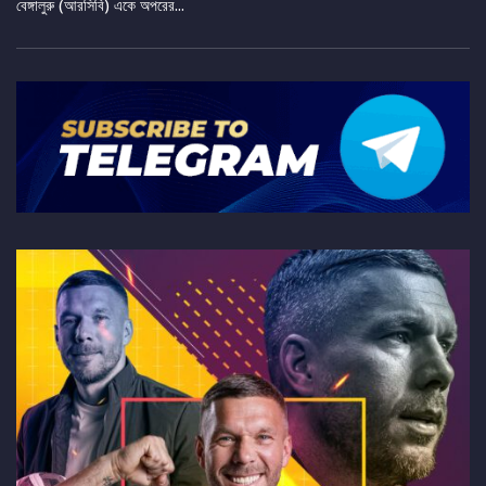
বেঙ্গালুরু (আরসিবি) একে অপরের...