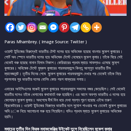
Paras Mhambrey. ( Image Source: Twitter )
ওয়েস্ট ইন্ডিজের বিরুদ্ধেই ভারতীয় টেস্ট দলের হয়ে অভিষেক হয়েছে বাংলার মুকেশ কুমারের।
পোর্ট অব স্পেনে ভারতীয় দলের হয়ে অভিষেক টেস্টে নেমেছেন মুকেশ কুমার। তাঁকে ঘিরে সেই
থেকেই শুরু হয়েছে নানান হিসাব নিকাশ। কেরিয়ারের প্রথম ম্যাচে সাফল্যও এসেছে মুকে্শ
কুমারের। অবিষেক টেস্টে মুম্কস কুমারের পারফরম্যান্সে কিন্তু আপ্লুত ভারতীয় টিম
ম্যানেজমেন্ট। তৃতীয় দিনের শেষে মুকেশ কুমারের পারফরম্যান্স দেখার পর তেকেই তাঁকে নিয়ে
প্রশংসার সুর ভারতীয় দলের বোলিং কোচ পরশ মাম্বরের গলায়।
এবারের আইপিএলের মঞ্চেই মুকেশ কুমারের পারফরম্যান্স সকলের নজর কে়ড়েছিল। সেই থেকেই
বারতীয় দলেও তাঁকে খেলানোর কথাবার্তা শুরু হয়েছিল। এর আগে অবশ্য ভারতীয় এ দলের হয়ে
কেলেছেন মুকেশ কুমার। অবশেষে দীর্ঘ দিন ধরে দেখা স্বপ্ন পূরণ হয়েছে এইঅ তরুণ
ক্রিকেটারের। ওয়েস্ট ইন্ডিজের বিরুদ্ধে ভারতীয় দলে সুযোগ পাওয়ার পর তেকেই মুকেশ কুমারের
অবি।েক নিয়ে আলোচনা শুরু হয়ে গিয়েছিল। যদিও প্রথম ম্যাচে মুকেশ কুমারের অভিষেক
হয়নি।
ম্যাচের তৃতীয় দিন ক্রিক ম্যাককেঞ্জির উইকেট তুলে নিয়েছিলেন মুকেশ কুমার