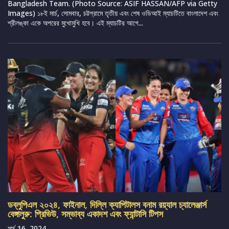
Bangladesh Team. (Photo Source: ASIF HASSAN/AFP via Getty
Images) ১৮ই মার্চ, সোমবার, চট্টগ্রামে তৃতীয় এবং শেষ ওডিআই ম্যাচটিতে বাংলাদেশ এবং
শ্রীলঙ্কা একে অপরের মুখোমুখি হবে। এই ম্যাচটির আগে...
ডব্লুপিএল ২০২৪, ফাইনাল, দিল্লি ক্যাপিটালস বনাম রয়্যাল চ্যালেঞ্জার্স
বেঙ্গালুরু: প্রিভিউ, সম্ভাব্য একাদশ এবং ফ্যান্টাসি টিপস
মার্চ 16, 2024