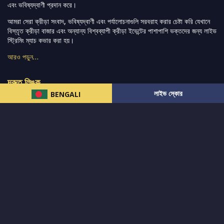
এবং ভবিষ্যদ্বাণী প্রদান করে।
আমরা সেরা ক্রীড়া সংবাদ, ভবিষ্যদ্বাণী এবং পর্যালোচনাগুলি সরবরাহ করার চেষ্টা করি যেখানে
বিস্তৃত ক্রীড়া বাজার এবং অন্যান্য বিশ্বব্যাপী ক্রীড়া ইভেন্টের পাশাপাশি ভক্তদের জন্য লাইভ
স্ট্রিমিং ম্যাচ কভার করা হয়।
আরও পড়ুন…
দ্রুত লিঙ্ক
লাইভ স্কোর
BENGALI
নিউজ
টুইটার-রিঅ্যাকশন
लলাইভ স্কোর
ভারত-বনাম-অস্ট্রেলিয়া
ফ্যান্টাসি-টিপ্স
আমাদের সম্পর্কে
আইপিএল
স্ট্যাট
মহিলাদের-টি২০-বিশ্বকাপ
এনালাইসিস
সাপোর্ট
আমাদের নিউজলেটার এ সাবস্ক্রাইব করুন।
এখনই সাবস্ক্রাইব করুন