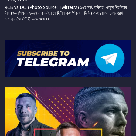
RCB vs DC. (Photo Source: Twitter/X) ১৭ই মার্চ, রবিবার, ওমেন্স প্রিমিয়ার
লিগ (ডব্লুপিএল) ২০২৪-এর ফাইনালে দিল্লি ক্যাপিটালস (ডিসি) এবং রয়্যাল চ্যালেঞ্জার্স
বেঙ্গালুরু (আরসিবি) একে অপরের...