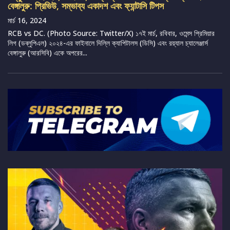
বেঙ্গালুরু: প্রিভিউ, সম্ভাব্য একাদশ এবং ফ্যান্টাসি টিপস
মার্চ 16, 2024
RCB vs DC. (Photo Source: Twitter/X) ১৭ই মার্চ, রবিবার, ওমেন্স প্রিমিয়ার
লিগ (ডব্লুপিএল) ২০২৪-এর ফাইনালে দিল্লি ক্যাপিটালস (ডিসি) এবং রয়্যাল চ্যালেঞ্জার্স
বেঙ্গালুরু (আরসিবি) একে অপরের...