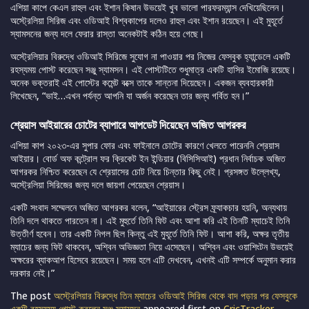
এশিয়া কাপে কেএল রাহুল এবং ইশান কিষান উভয়েই খুব ভালো পারফরম্যান্স দেখিয়েছিলেন।
অস্ট্রেলিয়া সিরিজ এবং ওডিআই বিশ্বকাপের দলেও রাহুল এবং ইশান রয়েছেন। এই মুহূর্তে
স্যামসনের জন্য দলে ফেরার রাস্তা অনেকটাই কঠিন হয়ে গেছে।
অস্ট্রেলিয়ার বিরুদ্ধে ওডিআই সিরিজে সুযোগ না পাওয়ার পর নিজের ফেসবুক হ্যান্ডেলে একটি
রহস্যময় পোস্ট করেছেন সঞ্জু স্যামসন। এই পোস্টটিতে শুধুমাত্র একটি হাসির ইমোজি রয়েছে।
অনেক ভক্তরাই এই পোস্টের কমেন্ট বক্সে তাকে সান্তনা দিয়েছেন। একজন ব্যবহারকারী
লিখেছেন, “ভাই…এখন পর্যন্ত আপনি যা অর্জন করেছেন তার জন্য গর্বিত হন।”
শ্রেয়াস আইয়ারের চোটের ব্যাপারে আপডেট দিয়েছেন অজিত আগরকর
এশিয়া কাপ ২০২৩-এর সুপার ফোর এবং ফাইনালে চোটের কারণে খেলতে পারেননি শ্রেয়াস
আইয়ার। বোর্ড অফ কন্ট্রোল ফর ক্রিকেট ইন ইন্ডিয়ার (বিসিসিআই) প্রধান নির্বাচক অজিত
আগরকর নিশ্চিত করেছেন যে শ্রেয়াসের চোট নিয়ে চিন্তার কিছু নেই। প্রসঙ্গত উল্লেখ্য,
অস্ট্রেলিয়া সিরিজের জন্য দলে জায়গা পেয়েছেন শ্রেয়াস।
একটি সংবাদ সম্মেলনে অজিত আগরকর বলেন, “আইয়ারের স্ট্রেস ফ্র্যাকচার হয়নি, অন্যথায়
তিনি দলে থাকতে পারতেন না। এই মুহুর্তে তিনি ফিট এবং আশা করি এই তিনটি ম্যাচেই তিনি
উত্তীর্ণ হবেন। তার একটি নিগল ছিল কিন্তু এই মুহূর্তে তিনি ফিট। আশা করি, অক্ষর তৃতীয়
ম্যাচের জন্য ফিট থাকবেন, অশ্বিন অভিজ্ঞতা নিয়ে এসেছেন। অশ্বিন এবং ওয়াশিংটন উভয়েই
অক্ষরের ব্যাকআপ হিসেবে রয়েছেন। সময় হলে এটি দেখবেন, এখনই এটি সম্পর্কে অনুমান করার
দরকার নেই।”
The post
অস্ট্রেলিয়ার বিরুদ্ধে তিন ম্যাচের ওডিআই সিরিজ থেকে বাদ পড়ার পর ফেসবুকে
একটি রহস্যময় পোস্ট করলেন সঞ্জু স্যামসন
appeared first on
CricTracker