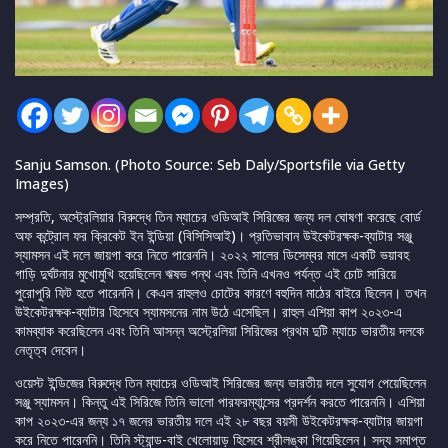
Sanju Samson. (Photo Source: Seb Daly/Sportsfile via Getty
Images)
সম্প্রতি, অস্ট্রেলিয়ার বিরুদ্ধে তিন ম্যাচের ওডিআই সিরিজের জন্য দল ঘোষণা করেছে বোর্ড
অফ কন্ট্রোল ফর ক্রিকেট ইন ইন্ডিয়া (বিসিসিআই)। প্রতিভাবান উইকেটরক্ষক-ব্যাটার সঞ্জু
স্যামসন এই দলে জায়গা করে নিতে পারেননি। ২০২২ সালের ডিসেম্বর মাসে একটি ভয়াবহ
গাড়ি দুর্ঘটনার মুখোমুখি হয়েছিলেন ঋষভ পন্থ এবং তিনি এখনও পর্যন্ত এই চোট সারিয়ে
পুরোপুরি ফিট হতে পারেননি। কেএল রাহুলও চোটের কারণে বহুদিন মাঠের বাইরে ছিলেন। তখন
উইকেটরক্ষক-ব্যাটার হিসেবে স্যামসনের নাম উঠে এসেছিল। রাহুল এশিয়া কাপ ২০২৩-এ
কামব্যাক করেছিলেন এবং তিনি আসন্ন অস্ট্রেলিয়া সিরিজের প্রথম দুটি ম্যাচে ভারতীয় দলকে
নেতৃত্ব দেবেন।
ওয়েস্ট ইন্ডিজের বিরুদ্ধে তিন ম্যাচের ওডিআই সিরিজের জন্য ভারতীয় দলে সুযোগ পেয়েছিলেন
সঞ্জু স্যামসন। কিন্তু এই সিরিজে তিনি ভালো পারফরম্যান্সের প্রদর্শন করতে পারেননি। এশিয়া
কাপ ২০২৩-এর জন্য ১৭ জনের ভারতীয় দলে এই ২৮ বছর বয়সী উইকেটরক্ষক-ব্যাটার জায়গা
করে নিতে পারেননি। তিনি স্ট্যান্ড-বাই খেলোয়াড় হিসেবে শ্রীলঙ্কা গিয়েছিলেন। সদ্য সমাপ্ত