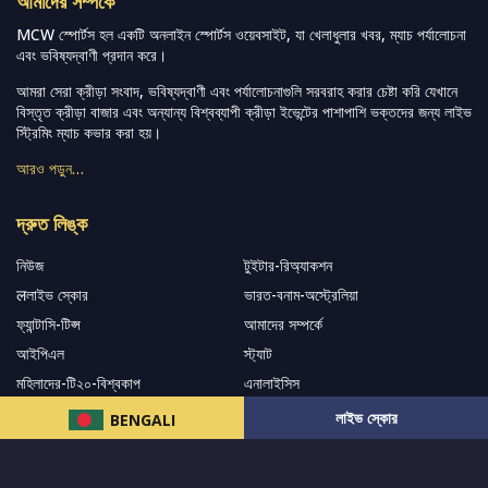
আমাদের সম্পর্কে
MCW স্পোর্টস হল একটি অনলাইন স্পোর্টস ওয়েবসাইট, যা খেলাধুলার খবর, ম্যাচ পর্যালোচনা
এবং ভবিষ্যদ্বাণী প্রদান করে।
আমরা সেরা ক্রীড়া সংবাদ, ভবিষ্যদ্বাণী এবং পর্যালোচনাগুলি সরবরাহ করার চেষ্টা করি যেখানে
বিস্তৃত ক্রীড়া বাজার এবং অন্যান্য বিশ্বব্যাপী ক্রীড়া ইভেন্টের পাশাপাশি ভক্তদের জন্য লাইভ
স্ট্রিমিং ম্যাচ কভার করা হয়।
আরও পড়ুন…
দ্রুত লিঙ্ক
নিউজ
টুইটার-রিঅ্যাকশন
लলাইভ স্কোর
ভারত-বনাম-অস্ট্রেলিয়া
ফ্যান্টাসি-টিপ্স
আমাদের সম্পর্কে
আইপিএল
স্ট্যাট
মহিলাদের-টি২০-বিশ্বকাপ
এনালাইসিস
সাপোর্ট
লাইভ স্কোর
BENGALI
আমাদের নিউজলেটার এ সাবস্ক্রাইব করুন।