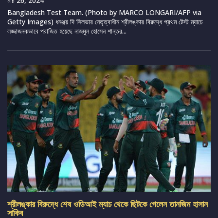
মার্চ 26, 2024
Bangladesh Test Team. (Photo by MARCO LONGARI/AFP via
Getty Images) ধনঞ্জয় দি সিলভার নেতৃত্বাধীন শ্রীলঙ্কার বিরুদ্ধে প্রথম টেস্ট ম্যাচে
লজ্জাজনকভাবে পরাজিত হয়েছে নাজমুল হোসেন শান্তর...
শ্রীলঙ্কার বিরুদ্ধে শেষ ওডিআই ম্যাচ থেকে ছিটকে গেলেন তানজিম হাসান
সাকিব