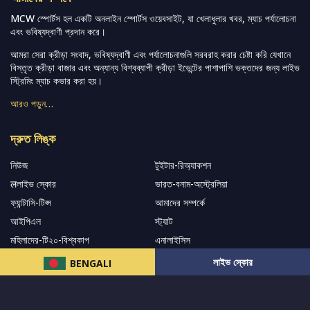
MCW স্পোর্টস হল একটি অনলাইন স্পোর্টস ওয়েবসাইট, যা খেলাধুলার খবর, ম্যাচ পর্যালোচনা
এবং ভবিষ্যদ্বাণী প্রদান করে।
আমরা সেরা ক্রীড়া সংবাদ, ভবিষ্যদ্বাণী এবং পর্যালোচনাগুলি সরবরাহ করার চেষ্টা করি যেখানে
বিস্তৃত ক্রীড়া বাজার এবং অন্যান্য বিশ্বব্যাপী ক্রীড়া ইভেন্টের পাশাপাশি ভক্তদের জন্য লাইভ
স্ট্রিমিং ম্যাচ কভার করা হয়।
আরও পড়ুন…
দ্রুত লিঙ্ক
নিউজ
টুইটার-রিঅ্যাকশন
लলাইভ স্কোর
ভারত-বনাম-অস্ট্রেলিয়া
ফ্যান্টাসি-টিপ্স
আমাদের সম্পর্কে
আইপিএল
স্ট্যাট
মহিলাদের-টি২০-বিশ্বকাপ
এনালাইসিস
সাপোর্ট
লাইভ স্কোর
BENGALI
আমাদের নিউজলেটার এ সাবস্ক্রাইব করুন।