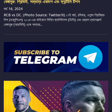
বেঙ্গালুরু: প্রিভিউ, সম্ভাব্য একাদশ এবং ফ্যান্টাসি টিপস
মার্চ 16, 2024
RCB vs DC. (Photo Source: Twitter/X) ১৭ই মার্চ, রবিবার, ওমেন্স প্রিমিয়ার
লিগ (ডব্লুপিএল) ২০২৪-এর ফাইনালে দিল্লি ক্যাপিটালস (ডিসি) এবং রয়্যাল চ্যালেঞ্জার্স
বেঙ্গালুরু (আরসিবি) একে অপরের...