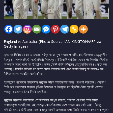
England vs Australia. (Photo Source: IAN KINGTON/AFP via
Getty Images)
অ্যাশেজ সিরিজ ২০২৩-এ এখনও পর্যন্ত জয়ের মুখ দেখতে পারেনি বেন স্টোকসের নেতৃত্বাধীন
ইংল্যান্ড। প্ৰথম টেস্টে অস্ট্রেলিয়ার বিরুদ্ধে ২ উইকেটে পরাজিত হওয়ার পর দ্বিতীয় টেস্টেও
কামব্যাক করতে ব্যর্থ হল ইংল্যান্ড। লর্ডস টেস্টে প্যাট কামিন্সের নেতৃত্বাধীন দল ৪৩ রানে জয়
পেয়েছে। দ্বিতীয় ইনিংসে বল হাতে নাথান লিয়নকে মাঠে দেখা যায়নি কিন্তু তা সত্ত্বেও জয়
নিশ্চিত করতে পেরেছিল অস্ট্রেলিয়া।
ইংল্যান্ডের প্রাক্তন ক্রিকেটার অ্যান্ড্রু স্ট্রস অস্ট্রেলিয়া দলের প্রশংসা করেছেন। এছাড়াও
তিনি তার বক্তব্যের মাধ্যমে বুঝিয়ে দিয়েছেন যে ইংল্যান্ড দল দ্বিতীয় টেস্ট ম্যাচটি জেতার
ক্ষেত্রে একজনের উপর নির্ভর করেছিল।
অ্যান্ড্রু স্ট্রসের বক্তব্যকে স্পোর্টসকিডা উদ্ধৃত করেছে, “আমরা বেশকিছু অবিশ্বাস্য
পারফরম্যান্স দেখেছিলাম, এই ক্ষেত্রে বেন স্টোকসের চেয়ে ভালো আর কেউ নেই। কিন্তু
সত্যিটা হল যে টেস্ট ম্যাচ জেতার জন্য আপনি একজনের ওপর নির্ভর করতে পারবেন না। প্রথম