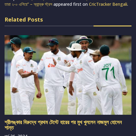
তারা ২-০ এগিয়ে” – অ্যান্ড্রু স্ট্রস
appeared first on
CricTracker Bengali
.
Related Posts
শ্রীলঙ্কার বিরুদ্ধে প্রথম টেস্টে হারের পর মুখ খুললেন নাজমুল হোসেন
শান্ত