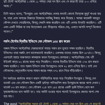
দুই টেস্টে অস্ট্রেলিয়া ১ থেকে ১১ পর্যন্ত সেরা দল ছিল এবং সে কারণেই তারা ২-০ এগিয়ে
আছে।”
তিনি আরও বলেন, “ইংল্যান্ড এবং অস্ট্রেলিয়ার খেলায় কখনই কোনো নিস্তেজ মুহূর্ত পাওয়া যায়
না, তারা একে অপরের বিরুদ্ধে নিজেদের সবকিছু উজাড় করে দিয়েছে। আমরা কয়েকটি অদ্ভুত
কৌশল দেখতে পেয়েছিলাম, কিন্তু সেগুলি কাজ করেছিল এবং এটি খেলার উন্নতি করেছিল। এটি
এমন একটি সিরিজ যা তার উত্তেজনা এবং তীব্রতার পরিচয় দেয়, এখানে আপনি সম্পূর্ণ বিনোদন
পাবেন।”
লর্ডস টেস্টের দ্বিতীয় ইনিংসে বেন স্টোকস ১৫৫ রান করেন
প্ৰথম ইনিংসে অস্ট্রেলিয়া স্কোরবোর্ডে পাহাড় সমান রান তুলতে সক্ষম হয়েছিল। দ্বিতীয়
ইনিংসেও তারা শুরুটা বেশ ভালোভাবেই করেছিল। একসময় তাদের স্কোর ছিল ১৮৭/৩। কিন্তু
এরপরেই ম্যাচে দারুণভাবে কামব্যাক করেন ইংল্যান্ডের বোলাররা। অস্ট্রেলিয়ার শেষ ৭টি
উইকেট মাত্র ৯২ রানের মধ্যে পড়ে গিয়েছিল। তাদের দ্বিতীয় ইনিংসে তারা ২৭৯ রান করতে
সক্ষম হয়েছিল। তবে প্ৰথম ইনিংসে তারা ইংল্যান্ডের থেকে ৯১ রানে এগিয়ে ছিল। তাই বেন
স্টোকসের নেতৃত্বাধীন দলের সামনে জয়ের লক্ষ্য ৩৭১ রানে গিয়ে দাঁড়িয়েছিল।
টপ অর্ডারের ব্যর্থতার কারণে খারাপ পরিস্থিতির মধ্যে পড়ে গিয়েছিল ইংল্যান্ড। কিন্তু বেন
ডাকেট এবং বেন স্টোকস মিলে একটি দুর্দান্ত পার্টনারশিপ করে ইংল্যান্ডকে জয়ের আশা দেখান।
ডাকেট ৮৩ রান করেন। বেন স্টোকস ২১৪ বলে ১৫৫ রানের একটি দুর্ধর্ষ ইনিংস খেলে জশ
হ্যাজেলউডের বলে আউট হন। তার আউট হওয়ার সাথে সাথেই ইংল্যান্ডের জেতার আশা শেষ
হয়ে যায়।
The post
“অস্ট্রেলিয়া প্রথম দুই টেস্টে ১ থেকে ১১ পর্যন্ত সেরা দল ছিল এবং সে কারণেই