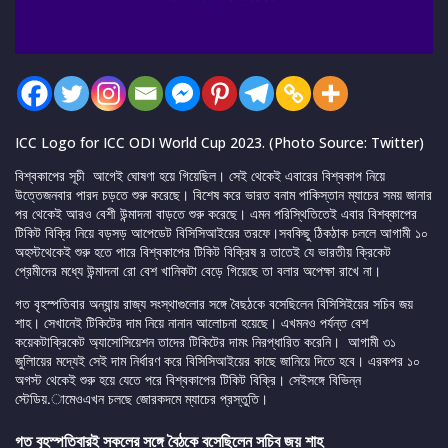
ICC Logo for ICC ODI World Cup 2023. (Photo Source: Twitter)
বিশ্বকাপের সূচী আগেই ঘোষণা হয়ে গিয়েছিল। সেই থেকেই এবারের বিশ্বকাপ নিয়ে
উত্তেজনবার পারদ চড়তে শুরু করেছে। বিশেষ করে ভারত বনাম পাকিস্তান ম্যাচের সময় জানার
পর থেকেই আরও বেশী উন্মাদনা বাড়তে শুরু করেছে। এমন পরিস্থিতিতেই এবার বিশব্কাপের
টিকিট বিক্রি নিয়ে বড়সড় আপেডেট বিসিসিআইয়ের তরফে।সবকিছু ঠিকঠাক চললে আগামী ১০
অহস্টথেকেই শুরু হতে পারে বিশ্বকাপের টিকিট বিক্রিষ র তাতেই যে ভারতীয় ক্রিকেট
প্রেমীদের মধ্যে উন্মাদনা রো বেশ খানিকটা বেড়ে গিয়েছে তা বলার অপেক্ষা রাখে না।
গত বৃহস্পতিবার অন্যান্য় রাজ্য সংস্থাগুলোর সঙ্গে বৈছঠকে বসেছিলেন বিসিসিইয়ের সচিব জয়
শাহ। সেখানেই টিকিটের দাম নিয়ে নানান আলোচনা হয়েছে। এখমনও পর্যন্ত বেশ
কয়েকটাক্রিকেট অ্যাসোসিয়েশন তাদের টিকিটের দামং নিরপ্ধারিত করেনি। আগামী ৩১
জুলািয়ের মদ্যেই সেই দাম নির্ধারণ করে বিসিসিআইয়ের কাছে জানিয়ে দিতে হবে। এরকপর ১০
অগস্ট থেকেই শুরু হয়ে যেতে পরে বিশ্বকাপের টিকিট বিক্রি। সেইসঙ্গে বিভিন্ন
স্টেডিয়.ামেওএখন চলছে জোরকদমে ম্যাচের প্রস্তুতি।
গত বৃহস্পতিবারই সকলের সঙ্গে বৈঠকে বসেছিলেন সচিব জয় শাহ