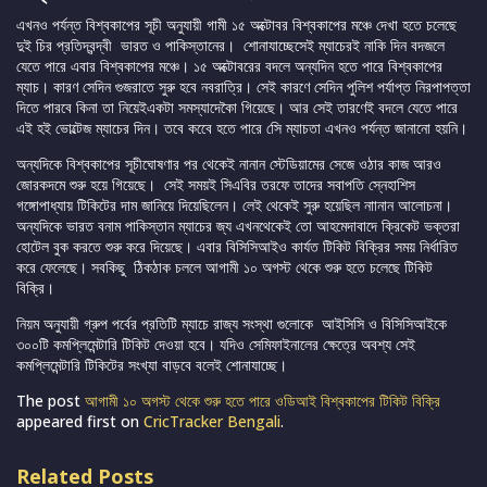
এখনও পর্যন্ত বিশ্বকাপের সূচী অনুযায়ী গামী ১৫ অক্টোবর বিশ্বকাপের মঞ্চে দেখা হতে চলেছে
দুই চির প্রতিদ্বন্দ্বী ভারত ও পাকিস্তানের। শোনাযাচ্ছেসেই ম্যাচেরই নাকি দিন বদজলে
যেতে পারে এবার বিশ্বকাপের মঞ্চে। ১৫ অক্টোবরের বদলে অন্যদিন হতে পারে বিশ্বকাপের
ম্যাচ। কারণ সেদিন গুজরাতে সুরু হবে নবরাত্রি। সেই কারণে সেদিন পুলিশ পর্যাপ্ত নিরপাপত্তা
দিতে পারবে কিনা তা নিয়েইএকটা সমস্যাদেকৈা গিয়েছে। আর সেই তারণেই বদলে যেতে পারে
এই হই ভোল্টেজ ম্যাচের দিন। তবে কবেে হতে পারে সেি ম্যাচতা এখনও পর্যন্ত জানানো হয়নি।
অন্যদিকে বিশ্বকাপের সূচীঘোষণার পর থেকেই নানান স্টেডিয়ামের সেজে ওঠার কাজ আরও
জোরকদমে শুরু হয়ে গিয়েছে। সেই সময়ই সিএবির তরফে তাদের সবাপতি স্নেহাশিস
গঙ্গোপাধ্যায় টিকিটের দাম জানিয়ে দিয়েছিলেন। লেই থেকেই সুরু হয়েছিল নাানান আলোচনা।
অন্যদিকে ভারত বনাম পাকিস্তান ম্যাচের জ্য এখনথেকেই তো আহমেদাবাদে ক্রিকেট ভক্তরা
হোটেল বুক করতে শুরু করে দিয়েছে। এবার বিসিসিআইও কার্যত টিকিট বিক্রির সময় নির্ধারিত
করে ফেলেছে। সবকিছু ঠিকঠাক চললে আগামী ১০ অগস্ট থেকে শুরু হতে চলেছে টিকিট
বিক্রি।
নিয়ম অনুযায়ী গ্রুপ পর্বের প্রতিটি ম্যাচে রাজ্য সংস্থা গুলোকে আইসিসি ও বিসিসিআইকে
৩০০টি কমপ্লিমেন্টারি টিকিট দেওয়া হবে। যদিও সেমিফাইনালের ক্ষেত্রে অবশ্য সেই
কমপ্লিমেন্টারি টিকিটের সংখ্যা বাড়বে বলেই শোনাযাচ্ছে।
The post
আগামী ১০ অগস্ট থেকে শুরু হতে পারে ওডিআই বিশ্বকাপের টিকিট বিক্রি
appeared first on
CricTracker Bengali
.
Related Posts