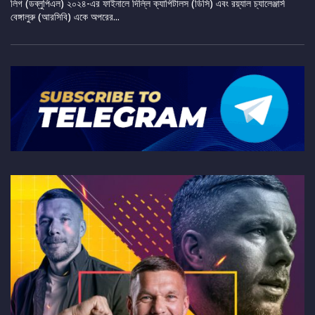
লিগ (ডব্লুপিএল) ২০২৪-এর ফাইনালে দিল্লি ক্যাপিটালস (ডিসি) এবং রয়্যাল চ্যালেঞ্জার্স
বেঙ্গালুরু (আরসিবি) একে অপরের...