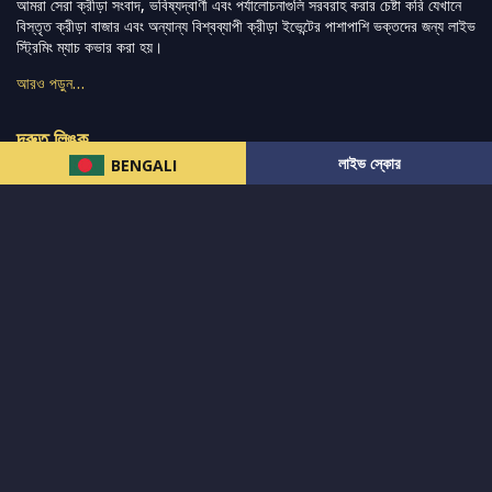
আমরা সেরা ক্রীড়া সংবাদ, ভবিষ্যদ্বাণী এবং পর্যালোচনাগুলি সরবরাহ করার চেষ্টা করি যেখানে
বিস্তৃত ক্রীড়া বাজার এবং অন্যান্য বিশ্বব্যাপী ক্রীড়া ইভেন্টের পাশাপাশি ভক্তদের জন্য লাইভ
স্ট্রিমিং ম্যাচ কভার করা হয়।
আরও পড়ুন…
দ্রুত লিঙ্ক
লাইভ স্কোর
BENGALI
নিউজ
টুইটার-রিঅ্যাকশন
लলাইভ স্কোর
ভারত-বনাম-অস্ট্রেলিয়া
ফ্যান্টাসি-টিপ্স
আমাদের সম্পর্কে
আইপিএল
স্ট্যাট
মহিলাদের-টি২০-বিশ্বকাপ
এনালাইসিস
সাপোর্ট
আমাদের নিউজলেটার এ সাবস্ক্রাইব করুন।
এখনই সাবস্ক্রাইব করুন