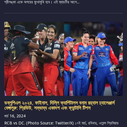
শ্রীলঙ্কা একে অপরের মুখোমুখি হবে। এই ম্যাচটির আগে...
ডব্লুপিএল ২০২৪, ফাইনাল, দিল্লি ক্যাপিটালস বনাম রয়্যাল চ্যালেঞ্জার্স
বেঙ্গালুরু: প্রিভিউ, সম্ভাব্য একাদশ এবং ফ্যান্টাসি টিপস
মার্চ 16, 2024
RCB vs DC. (Photo Source: Twitter/X) ১৭ই মার্চ, রবিবার, ওমেন্স প্রিমিয়ার