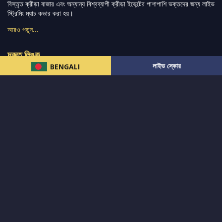
বিস্তৃত ক্রীড়া বাজার এবং অন্যান্য বিশ্বব্যাপী ক্রীড়া ইভেন্টের পাশাপাশি ভক্তদের জন্য লাইভ
স্ট্রিমিং ম্যাচ কভার করা হয়।
আরও পড়ুন…
দ্রুত লিঙ্ক
লাইভ স্কোর
BENGALI
নিউজ
টুইটার-রিঅ্যাকশন
लলাইভ স্কোর
ভারত-বনাম-অস্ট্রেলিয়া
ফ্যান্টাসি-টিপ্স
আমাদের সম্পর্কে
আইপিএল
স্ট্যাট
মহিলাদের-টি২০-বিশ্বকাপ
এনালাইসিস
সাপোর্ট
আমাদের নিউজলেটার এ সাবস্ক্রাইব করুন।
এখনই সাবস্ক্রাইব করুন
আমাদের অনুসরণ করুন এবং সর্বশেষ আপডেট পান