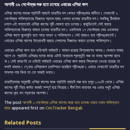
আগামী ২৯ সেপ্টেম্বর শুরু হতে চলেছে এবারের এশিয়া কাপ
এসিয়া কাপের মনঞ্চে প্রতিটি ম্যাচই ভারতীয় দল খেলবে শ্রীলঙ্কার মাটিতে। সেখানেই ২
সেপ্টেম্বর পাকিস্তানের বিরুদ্ধে প্রতম ম্যাচ খেলতে চলেছে ভারতীয় দল। সবকিছু ঠিকঠাক
চললে এই সপ্তাহেই এসিয়া কাপের সূচী ঘোষণা হতে চলেছে। ক্যান্ডিতেই সেই ম্যাচে
পাকিস্তানের বিরুদ্ধে নামতে চলেছে ভারতীয় দল। একইসঙ্গে ১৭ সেপ্টেম্বর ফের এতকবার
এশিয়া কাপে মুখোমুখি হতে পারে ভারত ও পাকিস্তান। সেই ম্যাচও হবে শ্রীলঙ্কাতেই।
এবারের এশিয়া কাপের উদ্বোধনী ম্যাচে নেপালের বিরুদ্ধে নামতে চলেছে পাকিস্তান।
এবারের এসিয়া কাপ হবে ওডিআই ফর্ম্যাটে। সামনে রয়েছে বিশ্বকাপের আসর। সেখানে নামার
আগে যে প্রতিটা এসিয়ার দলের কাছে এটাই অন্যতম প্রস্তুতি মঞ্চ তা বলার অপেক্ষা রাখে
না। সেই কারণেই যে ওডিাই ফর্ম্যাটে এবারের এশিয়া কাপ করার সিদ্ধান্ত নেওয়া হয়েছে তা
বলাই বাহুল্য। শে,বার এসিয়াকাপ চ্যাম্পিয়ন হয়েছিল শ্রীলঙ্কা। এবারে সেখানেই ভারতীয় দল
সাফল্য পায় কিনা তা তো সময়ই বলবে।
ভারতীয়সময় অনুযায়ী এশিয়া কাপের মঞ্চে প্রতিটা ম্যাচই শুরু হবে দুপুর ১.৩০টা থেকে। এশিয়া
কাপের সূচী নিয়ে কার্যত কাজই সম্পূর্ণ হয়ে গিয়েছে। দীর্ঘ টাল বাহানার পর এবার শুধুই এশিয়া
কাপের ম়্চে বল গড়ানোর অপেক্ষা।
The post
আগামী ২ সেপ্টেম্বর এশিয়া কাপের মঞ্চে হতে চলেছে ভারত বনাম পাকিস্তান
ম্যাচ
appeared first on
CricTracker Bengali
.
Related Posts