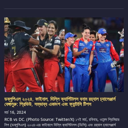
ডব্লুপিএল ২০২৪, ফাইনাল, দিল্লি ক্যাপিটালস বনাম রয়্যাল চ্যালেঞ্জার্স
বেঙ্গালুরু: প্রিভিউ, সম্ভাব্য একাদশ এবং ফ্যান্টাসি টিপস
মার্চ 16, 2024
RCB vs DC. (Photo Source: Twitter/X) ১৭ই মার্চ, রবিবার, ওমেন্স প্রিমিয়ার
লিগ (ডব্লুপিএল) ২০২৪-এর ফাইনালে দিল্লি ক্যাপিটালস (ডিসি) এবং রয়্যাল চ্যালেঞ্জার্স