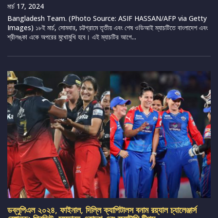
মার্চ 17, 2024
Bangladesh Team. (Photo Source: ASIF HASSAN/AFP via Getty
Images) ১৮ই মার্চ, সোমবার, চট্টগ্রামে তৃতীয় এবং শেষ ওডিআই ম্যাচটিতে বাংলাদেশ এবং
শ্রীলঙ্কা একে অপরের মুখোমুখি হবে। এই ম্যাচটির আগে...
ডব্লুপিএল ২০২৪, ফাইনাল, দিল্লি ক্যাপিটালস বনাম রয়্যাল চ্যালেঞ্জার্স