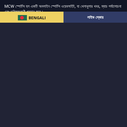
MCW স্পোর্টস হল একটি অনলাইন স্পোর্টস ওয়েবসাইট, যা খেলাধুলার খবর, ম্যাচ পর্যালোচনা
এবং ভবিষ্যদ্বাণী প্রদান করে।
লাইভ স্কোর
BENGALI
আমরা সেরা ক্রীড়া সংবাদ, ভবিষ্যদ্বাণী এবং পর্যালোচনাগুলি সরবরাহ করার চেষ্টা করি যেখানে
বিস্তৃত ক্রীড়া বাজার এবং অন্যান্য বিশ্বব্যাপী ক্রীড়া ইভেন্টের পাশাপাশি ভক্তদের জন্য লাইভ
স্ট্রিমিং ম্যাচ কভার করা হয়।
আরও পড়ুন…
দ্রুত লিঙ্ক
নিউজ
টুইটার-রিঅ্যাকশন
लলাইভ স্কোর
ভারত-বনাম-অস্ট্রেলিয়া
ফ্যান্টাসি-টিপ্স
আমাদের সম্পর্কে
আইপিএল
স্ট্যাট
মহিলাদের-টি২০-বিশ্বকাপ
এনালাইসিস
সাপোর্ট
আমাদের নিউজলেটার এ সাবস্ক্রাইব করুন।