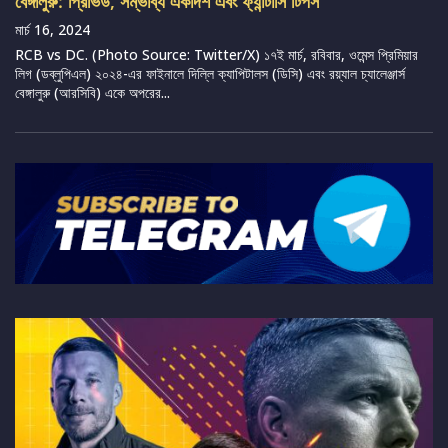
বেঙ্গালুরু: প্রিভিউ, সম্ভাব্য একাদশ এবং ফ্যান্টাসি টিপস
মার্চ 16, 2024
RCB vs DC. (Photo Source: Twitter/X) ১৭ই মার্চ, রবিবার, ওমেন্স প্রিমিয়ার
লিগ (ডব্লুপিএল) ২০২৪-এর ফাইনালে দিল্লি ক্যাপিটালস (ডিসি) এবং রয়্যাল চ্যালেঞ্জার্স
বেঙ্গালুরু (আরসিবি) একে অপরের...