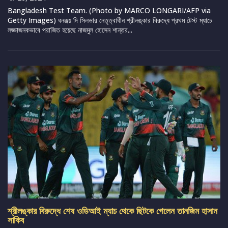
Bangladesh Test Team. (Photo by MARCO LONGARI/AFP via
Getty Images) ধনঞ্জয় দি সিলভার নেতৃত্বাধীন শ্রীলঙ্কার বিরুদ্ধে প্রথম টেস্ট ম্যাচে
লজ্জাজনকভাবে পরাজিত হয়েছে নাজমুল হোসেন শান্তর...
শ্রীলঙ্কার বিরুদ্ধে শেষ ওডিআই ম্যাচ থেকে ছিটকে গেলেন তানজিম হাসান
সাকিব