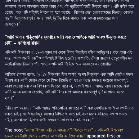
তিনি আরও বলেন, “আমাদের খেলোয়াড়দের এটি করার সামর্থ্য আছে, তাই আশা করি আমরা
আমাদের প্রথম ফাইনালে উঠতে পারব এবং এই প্রতিযোগিতাটি জিততে পারব। এটি কঠিন হতে
চলেছে, তবে এটি সত্যিই উপভোগ্য হতে চলেছে। বিশ্বের সেরা খেলোয়াড়দের বিরুদ্ধে খেলতে
পারাটা উত্তেজনাপূর্ণ। সবার লক্ষই ট্রফির দিকে থাকবে এবং আমরা চ্যালেঞ্জের জন্য
প্রস্তুত।”
“আমি আমার শক্তিগুলির ব্যাপারে জানি এবং সেগুলিকে আমি আরও উন্নত করতে
চাই” – কাগিসো রাবাডা
ওডিআই বিশ্বকাপ ২০১৯-এ গ্রুপ পর্ব থেকে বিদায় নিয়েছিল দক্ষিণ আফ্রিকা। তবে তারা এই
বছর এখনও অবধি একটিও ওডিআই সিরিজ হারেনি। সম্প্রতি, টেম্বা বাভুমার নেতৃত্বাধীন দল
অস্ট্রেলিয়ার বিরুদ্ধে পাঁচ ম্যাচের ওডিআই সিরিজে ৩-২ ব্যবধানে জয় পেয়েছিল।
কাগিসো রাবাডা বলেন, “২০১৯ বিশ্বকাপ ছিল আমার প্রথম বিশ্বকাপ এবং আমি মোটেও সফল
ছিলাম না। আমি সেখান থেকে যে শিক্ষা নিয়েছি তা হল যে দলের সমন্বয় সবচেয়ে গুরুত্বপূর্ণ,
কারণ খেলোয়াড়রা একা বিশ্বকাপ জিততে পারে না, দলগুলি পারে। আমার বয়স বেড়েছে এবং
আমি অনেক ম্যাচও খেলেছি, তাই এই বিশ্বকাপে আমাকে গুরুত্বপূর্ণ ভূমিকা পালন করতে
হবে।”
তিনি যোগ করেছেন, “আমি আমার শক্তিগুলির ব্যাপারে জানি এবং সেগুলিকে আমি আরও উন্নত
করতে চাই। আমি সবকিছুর ব্যাপারে নিশ্চিত থাকতে চাই এবং দলের বাকিদের কথাও শুনতে
চাই। আমরা দল হিসেবে যতটা সম্ভব ভালো খেলার চেষ্টা করব।”
The post
“আমরা বিশ্বাস করি যে আমরা এটি জিততে পারব” – ওডিআই বিশ্বকাপ
২০২৩-এর ট্রফি জেতার ব্যাপারে আশাবাদী কাগিসো রাবাডা
appeared first on