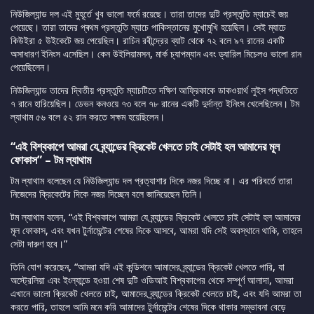
নিউজিল্যান্ড দল এই মুহূর্তে খুব ভালো ফর্মে রয়েছে। তারা তাদের দুটি প্রস্তুতি ম্যাচেই জয়
পেয়েছে। তারা তাদের প্ৰথম প্রস্তুতি ম্যাচে পাকিস্তানের মুখোমুখি হয়েছিল। সেই ম্যাচে
কিউইরা ৫ উইকেটে জয় পেয়েছিল। রাচিন রবীন্দ্রের ব্যাট থেকে ৭২ বলে ৯৭ রানের একটি
অসাধারণ ইনিংস এসেছিল। কেন উইলিয়ামসন, মার্ক চ্যাপম্যান এবং ড্যারিল মিচেলও ভালো রান
পেয়েছিলেন।
নিউজিল্যান্ড তাদের দ্বিতীয় প্রস্তুতি ম্যাচটিতে দক্ষিণ আফ্রিকাকে ডাকওয়ার্থ লুইস পদ্ধতিতে
৭ রানে হারিয়েছিল। ডেভন কনওয়ে ৭৩ বলে ৭৮ রানের একটি দুর্দান্ত ইনিংস খেলেছিলেন। টম
ল্যাথাম ৫৬ বলে ৫২ রান করতে সক্ষম হয়েছিলেন।
“এই বিশ্বকাপে আমরা যে ব্র্যান্ডের ক্রিকেট খেলতে চাই সেটাই হল আমাদের মূল
ফোকাস” – টম ল্যাথাম
টম ল্যাথাম বলেছেন যে নিউজিল্যান্ড দল প্রত্যাশার দিকে নজর দিচ্ছে না। এর পরিবর্তে তারা
নিজেদের ক্রিকেটের দিকে নজর দিচ্ছেন বলে জানিয়েছেন তিনি।
টম ল্যাথাম বলেন, “এই বিশ্বকাপে আমরা যে ব্র্যান্ডের ক্রিকেট খেলতে চাই সেটাই হল আমাদের
মূল ফোকাস, এবং যখন টুর্নামেন্টের শেষের দিকে আসবে, আমরা যদি সেই অবস্থানে থাকি, তাহলে
সেটা দারুণ হবে।”
তিনি যোগ করেছেন, “আমরা যদি এই কন্ডিশনে আমাদের ব্র্যান্ডের ক্রিকেট খেলতে পারি, যা
অস্ট্রেলিয়া এবং ইংল্যান্ডে হওয়া শেষ দুটি ওডিআই বিশ্বকাপের থেকে সম্পূর্ণ আলাদা, আমরা
এখানে ভালো ক্রিকেট খেলতে চাই, আমাদের ব্র্যান্ডের ক্রিকেট খেলতে চাই, এবং যদি আমরা তা
করতে পারি, তাহলে আমি মনে করি আমাদের টুর্নামেন্টের শেষের দিকে থাকার সম্ভাবনা বেড়ে