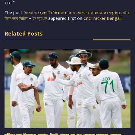
যাবে।”
The post
“আমরা ভবিষ্যদ্বাণীর দিকে তাকাচ্ছি না, আমাদের যা করতে হবে শুধুমাত্র সেটার
দিকে নজর দিচ্ছি” – টম ল্যাথাম
appeared first on
CricTracker Bengali
.
Related Posts