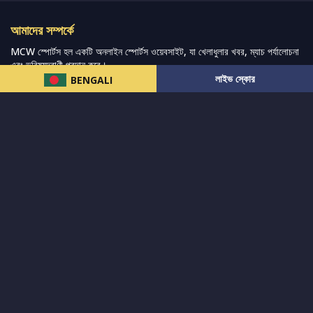
আমাদের সম্পর্কে
MCW স্পোর্টস হল একটি অনলাইন স্পোর্টস ওয়েবসাইট, যা খেলাধুলার খবর, ম্যাচ পর্যালোচনা
এবং ভবিষ্যদ্বাণী প্রদান করে।
লাইভ স্কোর
BENGALI
আমরা সেরা ক্রীড়া সংবাদ, ভবিষ্যদ্বাণী এবং পর্যালোচনাগুলি সরবরাহ করার চেষ্টা করি যেখানে
বিস্তৃত ক্রীড়া বাজার এবং অন্যান্য বিশ্বব্যাপী ক্রীড়া ইভেন্টের পাশাপাশি ভক্তদের জন্য লাইভ
স্ট্রিমিং ম্যাচ কভার করা হয়।
আরও পড়ুন…
দ্রুত লিঙ্ক
নিউজ
টুইটার-রিঅ্যাকশন
लলাইভ স্কোর
ভারত-বনাম-অস্ট্রেলিয়া
ফ্যান্টাসি-টিপ্স
আমাদের সম্পর্কে
আইপিএল
স্ট্যাট
মহিলাদের-টি২০-বিশ্বকাপ
এনালাইসিস
সাপোর্ট