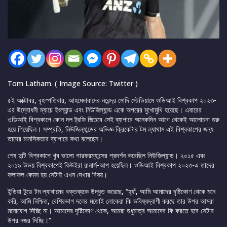
Tom Latham. ( Image Source: Twitter )
৫ই অক্টোবর, বৃহস্পতিবার, আহমেদাবাদের নরেন্দ্র মোদি স্টেডিয়ামে ওডিআই বিশ্বকাপ ২০২৩-
এর উদ্বোধনী ম্যাচে ইংল্যান্ড এবং নিউজিল্যান্ড একে অপরের মুখোমুখি হয়েছে। এবারের
ওডিআই বিশ্বকাপে কোন দল ট্রফি জিতবে সেই ব্যাপারে অনেকদিন আগে থেকেই আলোচনা শুরু
হয়ে গিয়েছিল। সম্প্রতি, নিউজিল্যান্ডের অভিজ্ঞ ক্রিকেটার টম ল্যাথাম এই বিশ্বকাপের জন্য
তাদের মানসিকতার ব্যাপারে কথা বলেছেন।
শেষ দুটি বিশ্বকাপে খুব ভালো পারফরম্যান্সের প্রদর্শন করেছিল নিউজিল্যান্ড। ২০১৫ এবং
২০১৯ উভয় বিশ্বকাপেই কিউইরা রানার্স-আপ হয়েছিল। ওডিআই বিশ্বকাপ ২০২৩-এ তাদের
ফলাফল কেমন হয় সেটাই এখন দেখার বিষয়।
ইন্ডিয়া টুডে টম ল্যাথামের বক্তব্যকে উদ্ধৃত করেছে, “হ্যাঁ, আমি আমাদের দৃষ্টিকোণ থেকে মনে
করি, আমি নিশ্চিত, বেশিরভাগ দলের মতোই লোকেরা কি ভবিষ্যদ্বাণী করছে তার উপর আমরা
মনোযোগ দিচ্ছি না। আমাদের দৃষ্টিকোণ থেকে, আমরা শুধুমাত্র আমাদের কি করতে হবে সেটার
উপর নজর দিচ্ছি।”