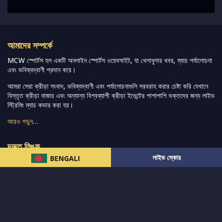
আমাদের সম্পর্কে
MCW স্পোর্টস হল একটি অনলাইন স্পোর্টস ওয়েবসাইট, যা খেলাধুলার খবর, ম্যাচ পর্যালোচনা
এবং ভবিষ্যদ্বাণী প্রদান করে।
আমরা সেরা ক্রীড়া সংবাদ, ভবিষ্যদ্বাণী এবং পর্যালোচনাগুলি সরবরাহ করার চেষ্টা করি যেখানে
বিস্তৃত ক্রীড়া বাজার এবং অন্যান্য বিশ্বব্যাপী ক্রীড়া ইভেন্টের পাশাপাশি ভক্তদের জন্য লাইভ
স্ট্রিমিং ম্যাচ কভার করা হয়।
আরও পড়ুন…
দ্রুত লিঙ্ক
লাইভ স্কোর
BENGALI
নিউজ
টুইটার-রিঅ্যাকশন
लলাইভ স্কোর
ভারত-বনাম-অস্ট্রেলিয়া
ফ্যান্টাসি-টিপ্স
আমাদের সম্পর্কে
আইপিএল
স্ট্যাট
মহিলাদের-টি২০-বিশ্বকাপ
এনালাইসিস