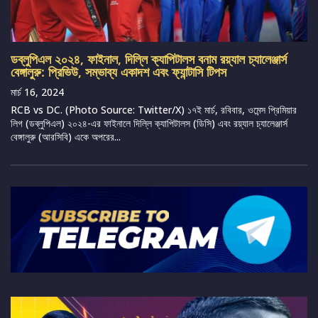
ডব্লুপিএল ২০২৪, ফাইনাল, দিল্লি ক্যাপিটালস বনাম রয়্যাল চ্যালেঞ্জার্স
বেঙ্গালুরু: প্রিভিউ, সম্ভাব্য একাদশ এবং ফ্যান্টাসি টিপস
মার্চ 16, 2024
RCB vs DC. (Photo Source: Twitter/X) ১৭ই মার্চ, রবিবার, ওমেন্স প্রিমিয়ার
লিগ (ডব্লুপিএল) ২০২৪-এর ফাইনালে দিল্লি ক্যাপিটালস (ডিসি) এবং রয়্যাল চ্যালেঞ্জার্স
বেঙ্গালুরু (আরসিবি) একে অপরের...