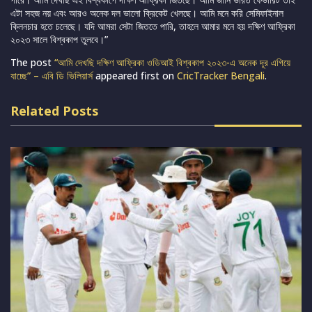
এটা সহজ নয় এবং আরও অনেক দল ভালো ক্রিকেট খেলছে। আমি মনে করি সেমিফাইনাল
ক্লিনচার হতে চলেছে। যদি আমরা সেটা জিততে পারি, তাহলে আমার মনে হয় দক্ষিণ আফ্রিকা
২০২৩ সালে বিশ্বকাপ তুলবে।”
The post
“আমি দেখছি দক্ষিণ আফ্রিকা ওডিআই বিশ্বকাপ ২০২৩-এ অনেক দূর এগিয়ে
যাচ্ছে” – এবি ডি ভিলিয়ার্স
appeared first on
CricTracker Bengali
.
Related Posts