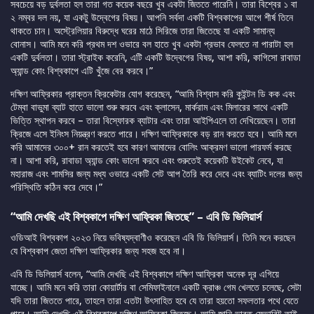
সবচেয়ে বড় দুর্বলতা হল তারা গত কয়েক বছরে খুব একটা জিততে পারেনি। তারা বিশ্বের ১ বা
২ নম্বর দল নয়, যা একটু উদ্বেগের বিষয়। আপনি সর্বদা একটি বিশ্বকাপের আগে শীর্ষ তিনে
থাকতে চান। অস্ট্রেলিয়ার বিরুদ্ধে ঘরের মাঠে সিরিজে তারা জিতেছে যা একটি সামান্য
বোনাস। আমি মনে করি প্রথম দশ ওভারে বল হাতে খুব একটা প্রভাব ফেলতে না পারাটা হল
একটি দুর্বলতা। তারা স্ট্রাইক করেনি, এটি একটি উদ্বেগের বিষয়, আশা করি, কাগিসো রাবাডা
অ্যান্ড কোং বিশ্বকাপে এটি খুঁজে বের করবে।”
দক্ষিণ আফ্রিকার প্রাক্তন ক্রিকেটার যোগ করেছেন, “আমি বিশ্বাস করি কুইন্টন ডি কক এবং
টেম্বা বাভুমা ব্যাট হাতে ভালো শুরু করবে এবং ক্লাসেন, মার্করাম এবং মিলারের সাথে একটি
ভিত্তি স্থাপন করবে – তারা বিস্ফোরক ব্যাটার এবং তারা আইপিএলে তা দেখিয়েছেন। তারা
ক্রিজে এসে ইনিংস নিয়ন্ত্রণ করতে পারে। দক্ষিণ আফ্রিকাকে বড় রান করতে হবে। আমি মনে
করি আমাদের ৩০০+ রান করতেই হবে কারণ আমাদের বোলিং আক্রমণ ভালো পারফর্ম করছে
না। আশা করি, রাবাডা অ্যান্ড কোং ভালো করবে এবং শুরুতেই কয়েকটি উইকেট নেবে, যা
মহারাজ এবং শামসির জন্য মধ্য ওভারে একটি সেট আপ তৈরি করে দেবে এবং ব্যাটিং দলের জন্য
পরিস্থিতি কঠিন করে দেবে।”
“আমি দেখছি এই বিশ্বকাপে দক্ষিণ আফ্রিকা জিতছে” – এবি ডি ভিলিয়ার্স
ওডিআই বিশ্বকাপ ২০২৩ নিয়ে ভবিষ্যদ্বাণীও করেছেন এবি ডি ভিলিয়ার্স। তিনি মনে করছেন
যে বিশ্বকাপ জেতা দক্ষিণ আফ্রিকার জন্য সহজ হবে না।
এবি ডি ভিলিয়ার্স বলেন, “আমি দেখছি এই বিশ্বকাপে দক্ষিণ আফ্রিকা অনেক দূর এগিয়ে
যাচ্ছে। আমি মনে করি তারা কোয়ার্টার বা সেমিফাইনালে একটি ক্রাঞ্চ গেম খেলতে চলেছে, সেটা
যদি তারা জিততে পারে, তাহলে তারা এতটা উৎসাহিত হবে যে তারা হয়তো সফলতার পথে যেতে
পারে। আমি দেখছি এই বিশ্বকাপে দক্ষিণ আফ্রিকা জিতছে। আমি জানি ভারত ফেভারিট তাই