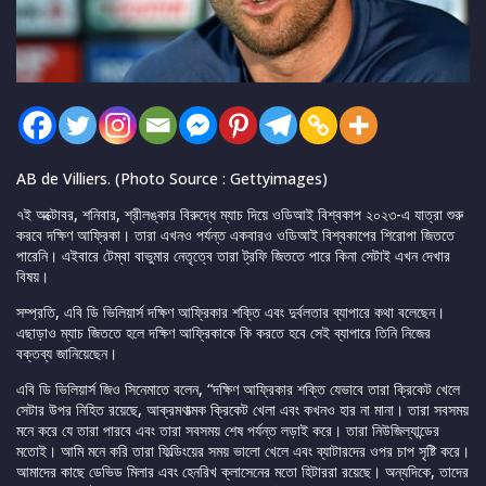
AB de Villiers. (Photo Source : Gettyimages)
৭ই অক্টোবর, শনিবার, শ্রীলঙ্কার বিরুদ্ধে ম্যাচ দিয়ে ওডিআই বিশ্বকাপ ২০২৩-এ যাত্রা শুরু
করবে দক্ষিণ আফ্রিকা। তারা এখনও পর্যন্ত একবারও ওডিআই বিশ্বকাপের শিরোপা জিততে
পারেনি। এইবারে টেম্বা বাভুমার নেতৃত্বে তারা ট্রফি জিততে পারে কিনা সেটাই এখন দেখার
বিষয়।
সম্প্রতি, এবি ডি ভিলিয়ার্স দক্ষিণ আফ্রিকার শক্তি এবং দুর্বলতার ব্যাপারে কথা বলেছেন।
এছাড়াও ম্যাচ জিততে হলে দক্ষিণ আফ্রিকাকে কি করতে হবে সেই ব্যাপারে তিনি নিজের
বক্তব্য জানিয়েছেন।
এবি ডি ভিলিয়ার্স জিও সিনেমাতে বলেন, “দক্ষিণ আফ্রিকার শক্তি যেভাবে তারা ক্রিকেট খেলে
সেটার উপর নিহিত রয়েছে, আক্রমণাত্মক ক্রিকেট খেলা এবং কখনও হার না মানা। তারা সবসময়
মনে করে যে তারা পারবে এবং তারা সবসময় শেষ পর্যন্ত লড়াই করে। তারা নিউজিল্যান্ডের
মতোই। আমি মনে করি তারা ফিল্ডিংয়ের সময় ভালো খেলে এবং ব্যাটারদের ওপর চাপ সৃষ্টি করে।
আমাদের কাছে ডেভিড মিলার এবং হেনরিখ ক্লাসেনের মতো হিটাররা রয়েছে। অন্যদিকে, তাদের