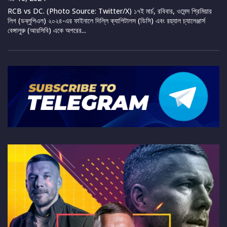
RCB vs DC. (Photo Source: Twitter/X) ১৭ই মার্চ, রবিবার, ওমেন্স প্রিমিয়ার
লিগ (ডব্লুপিএল) ২০২৪-এর ফাইনালে দিল্লি ক্যাপিটালস (ডিসি) এবং রয়্যাল চ্যালেঞ্জার্স
বেঙ্গালুরু (আরসিবি) একে অপরের...