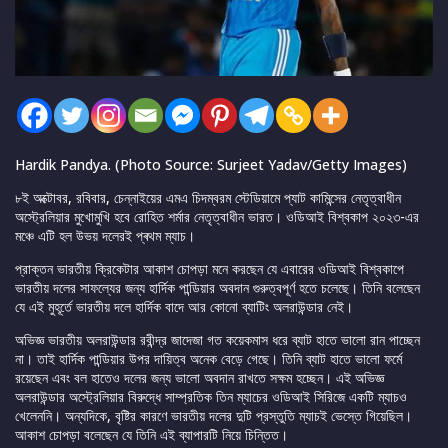
Hardik Pandya. (Photo Source: Surjeet Yadav/Getty Images)
৮ই অক্টোবর, রবিবার, চেন্নাইয়ের এমএ চিদম্বরম স্টেডিয়ামে প্যাট কামিন্সের নেতৃত্বাধীন
অস্ট্রেলিয়ার মুখোমুখি হবে রোহিত শর্মার নেতৃত্বাধীন ভারত। ওডিআই বিশ্বকাপ ২০২৩-এর
মঞ্চে এটি হল উভয় দলেরই প্ৰথম ম্যাচ।
প্রাক্তন ভারতীয় ক্রিকেটার আকাশ চোপড়া মনে করছেন যে এবারের ওডিআই বিশ্বকাপে
ভারতীয় দলের সাফল্যের জন্য হার্দিক পান্ডিয়ার অবদান গুরুত্বপূর্ণ হতে চলেছে। তিনি বলেছেন
যে এই মুহূর্তে ভারতীয় দলে হার্দিক বাদে আর কোনো ব্যাটিং অলরাউন্ডার নেই।
অভিজ্ঞ ভারতীয় অলরাউন্ডার রবীন্দ্র জাদেজা গত কয়েকমাস ধরে ব্যাট হাতে ভালো রান পাচ্ছেন
না। তাই হার্দিক পান্ডিয়ার উপর দায়িত্ব অনেক বেড়ে গেছে। তিনি ব্যাট হাতে ভালো ফর্মে
রয়েছেন এবং বল হাতেও দলের জন্য ভালো অবদান রাখতে সক্ষম হচ্ছেন। এই অভিজ্ঞ
অলরাউন্ডার অস্ট্রেলিয়ার বিরুদ্ধে সাম্প্রতিক তিন ম্যাচের ওডিআই সিরিজে একটি ম্যাচও
খেলেননি। অন্যদিকে, বৃষ্টির কারণে ভারতীয় দলের দুটি প্রস্তুতি ম্যাচই ভেস্তে গিয়েছিল।
আকাশ চোপড়া বলেছেন যে তিনি এই ব্যাপারটি নিয়ে চিন্তিত।