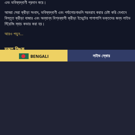
এবং ভবিষ্যদ্বাণী প্রদান করে।
আমরা সেরা ক্রীড়া সংবাদ, ভবিষ্যদ্বাণী এবং পর্যালোচনাগুলি সরবরাহ করার চেষ্টা করি যেখানে
বিস্তৃত ক্রীড়া বাজার এবং অন্যান্য বিশ্বব্যাপী ক্রীড়া ইভেন্টের পাশাপাশি ভক্তদের জন্য লাইভ
স্ট্রিমিং ম্যাচ কভার করা হয়।
আরও পড়ুন…
দ্রুত লিঙ্ক
লাইভ স্কোর
BENGALI
নিউজ
টুইটার-রিঅ্যাকশন
लলাইভ স্কোর
ভারত-বনাম-অস্ট্রেলিয়া
ফ্যান্টাসি-টিপ্স
আমাদের সম্পর্কে
আইপিএল
স্ট্যাট
মহিলাদের-টি২০-বিশ্বকাপ
এনালাইসিস
সাপোর্ট
আমাদের নিউজলেটার এ সাবস্ক্রাইব করুন।
এখনই সাবস্ক্রাইব করুন