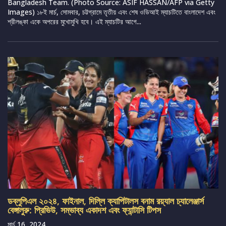
Bangladesh Team. (Photo Source: ASIF HASSAN/AFP via Getty
Images) ১৮ই মার্চ, সোমবার, চট্টগ্রামে তৃতীয় এবং শেষ ওডিআই ম্যাচটিতে বাংলাদেশ এবং
শ্রীলঙ্কা একে অপরের মুখোমুখি হবে। এই ম্যাচটির আগে...
ডব্লুপিএল ২০২৪, ফাইনাল, দিল্লি ক্যাপিটালস বনাম রয়্যাল চ্যালেঞ্জার্স
বেঙ্গালুরু: প্রিভিউ, সম্ভাব্য একাদশ এবং ফ্যান্টাসি টিপস
মার্চ 16, 2024