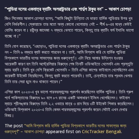
“পান্ডিয়া দলের একমাত্র ব্যাটিং অলরাউন্ডার এবং শার্দুল ঠাকুর নন” – আকাশ চোপড়া
জিও সিনেমায় আকাশ চোপড়া বলেন, “আমি কিছুটা চিন্তিত যে ভারত হার্দিক পান্ডিয়ার উপর খুব
বেশি নির্ভরশীল। স্কোয়াডে তার মতো অন্য কোনো খেলোয়াড় নেই – শীর্ষ ৬-এর মধ্যে কেউই
বোলিং করেন না। রবীন্দ্র জাদেজা ৭ নম্বরে খেলতে পারেন, কিন্তু তার ব্যাটিং ফর্ম ইদানিং ভালো
যাচ্ছে না।”
তিনি যোগ করেছেন, “এছাড়াও, পান্ডিয়া দলের একমাত্র ব্যাটিং অলরাউন্ডার এবং শার্দুল ঠাকুর
নন – তিনি ৬ নম্বরে ব্যাট করতে পারবেন না। তাই, আমি বিশ্বাস করি যে হার্দিক পান্ডিয়া
বিশ্বকাপে ভারতীয় দলের সাফল্যের জন্য গুরুত্বপূর্ণ। এটা নিয়ে আমার উদ্বিগ্ন হওয়ার
আরেকটি কারণ হল তিনি অস্ট্রেলিয়ার বিরুদ্ধে শেষ তিনটি ওডিআইতে খেলেননি এবং প্রস্তুতি
ম্যাচ হয়নি। তিনি খুব বেশি ক্রিকেট খেলেননি – তিনি এশিয়া কাপের ফাইনালে খেলেছিলেন এবং
কয়েকটি উইকেট নিয়েছিলেন, কিন্তু ব্যাট করতে পারেননি। তাই, চেন্নাইয়ে তার প্রথম খেলায়
তিনি তার সেরা ছন্দে নাও থাকতে পারেন।”
এশিয়া কাপ ২০২৩-এ খুব ভালো পারফরম্যান্সের প্রদর্শন করেছিলেন হার্দিক পান্ডিয়া। তিনি গ্রুপ
পর্বে পাকিস্তানের বিরুদ্ধে ৯০ বলে ৮৭ রানের একটি অসাধারণ ইনিংস খেলেছিলেন। ফাইনাল
ম্যাচে শ্রীলঙ্কার বিরুদ্ধে তিনি ২.২ ওভারে মাত্র ৩ রান দিয়ে ৩টি উইকেট শিকার করেছিলেন।
ওডিআই বিশ্বকাপ ২০২৩-এ তিনি কেমন পারফরম্যান্সের প্রদর্শন করেন সেটাই এখন দেখার
বিষয়।
The post
“আমি বিশ্বাস করি হার্দিক পান্ডিয়া বিশ্বকাপে ভারতীয় দলের সাফল্যের জন্য
গুরুত্বপূর্ণ” – আকাশ চোপড়া
appeared first on
CricTracker Bengali
.