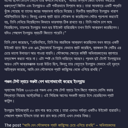
নাসের হুসেন ডেইলি মেইলে তার কলামে লিখেছেন, “আমার বিশ্বাস জেতা এখনও সবচেয়ে
গুরুত্বপূর্ণ জিনিস এবং ইংল্যান্ডও এটি গভীরভাবে বিশ্বাস করে। তারা সবেমাত্র একটি পদ্ধতি
খুঁজে পেয়েছে যা তাদের জয়ের সম্ভাবনা বাড়িয়ে দিয়েছে। দ্বিতীয় ম্যাচটিতে ইংল্যান্ড খারাপ
পরিস্থিতিতে ছিল। কিন্তু এরপর ব্যাট হাতে স্টোকস যা করেছিলেন সেটার প্রশংসা করতেই
হয়, তিনি দেখিয়ে দিয়েছিলেন কিভাবে ভারসাম্য ঠিক রাখতে হয়। তিনি লর্ডসে চাপ শুষে
নিয়েছিলেন, তারপরে ইংল্যান্ড যখন ছয় উইকেট হারিয়েছিল তখন তিনি আক্রমণ করেছিলেন।
যদিও শেষমেশ ইংল্যান্ড ম্যাচটি জিততে পারেনি।”
তিনি যোগ করেছেন, “হেডিংলিতে, তিনি টড মারফিকে আক্রমণ করেছিলেন যখন মাত্র একটি
উইকেট হাতে ছিল এবং ওল্ড ট্র্যাফোর্ডে ইংল্যান্ড যেভাবে ব্যাট করেছিল, ব্যাজবল কি সেটির এর
চেয়ে ভালো উদাহরণ আর পাওয়া যায়নি। স্টোকসের ক্ষেত্রে কমিটি অধিনায়কত্বের ব্যাপারে
হস্তক্ষেপ করতে পারে না। এটা স্পষ্ট যে তিনি দায়িত্বে আছেন। প্রথম দুই টেস্টে ইংল্যান্ডের
আরও বেশি আক্রমনাত্মক হওয়া উচিত ছিল, কিন্তু তার নেতৃত্বে ইংল্যান্ড যেভাবে এই দূরত্ব
অতিক্রম করেছে, আমি বেন স্টোকসকে প্যাট কামিন্সের থেকে এগিয়ে রাখছি।”
পঞ্চম টেস্ট ম্যাচে শুরুটা বেশ ভালোভাবেই করেছে ইংল্যান্ড
অ্যাশেজ সিরিজ ২০২৩-এর পঞ্চম এবং শেষ টেস্ট ম্যাচে টসে জিতে প্ৰথমে বোলিং করার
সিদ্ধান্ত নিয়েছে অস্ট্রেলিয়া। এই সিরিজে আগের সবকটি ম্যাচে টসে হেরেছিলেন প্যাট
কামিন্স।
ইংল্যান্ড ইতিমধ্যেই ৫০ রান পার করে গেছে। তারা এখনও পর্যন্ত একটিও উইকেট হারায়নি।
শেষমেশ প্ৰথম ইনিংসে তারা কত রান করে সেটাই এখন দেখার বিষয়।
The post
“আমি বেন স্টোকসকে প্যাট কামিন্সের চেয়ে এগিয়ে রাখছি” – অধিনায়কদের