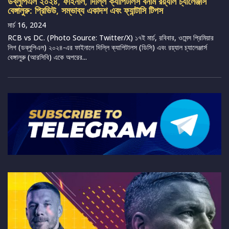
ডব্লুপিএল ২০২৪, ফাইনাল, দিল্লি ক্যাপিটালস বনাম রয়্যাল চ্যালেঞ্জার্স
বেঙ্গালুরু: প্রিভিউ, সম্ভাব্য একাদশ এবং ফ্যান্টাসি টিপস
মার্চ 16, 2024
RCB vs DC. (Photo Source: Twitter/X) ১৭ই মার্চ, রবিবার, ওমেন্স প্রিমিয়ার
লিগ (ডব্লুপিএল) ২০২৪-এর ফাইনালে দিল্লি ক্যাপিটালস (ডিসি) এবং রয়্যাল চ্যালেঞ্জার্স
বেঙ্গালুরু (আরসিবি) একে অপরের...