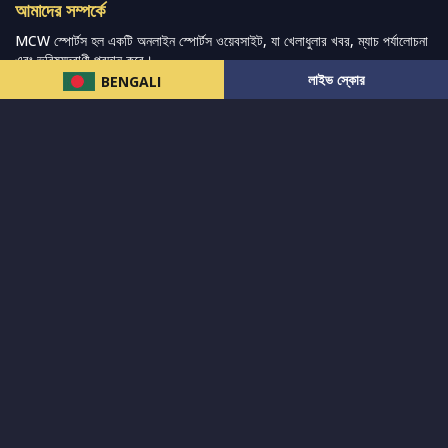
আমাদের সম্পর্কে
MCW স্পোর্টস হল একটি অনলাইন স্পোর্টস ওয়েবসাইট, যা খেলাধুলার খবর, ম্যাচ পর্যালোচনা
এবং ভবিষ্যদ্বাণী প্রদান করে।
লাইভ স্কোর
BENGALI
আমরা সেরা ক্রীড়া সংবাদ, ভবিষ্যদ্বাণী এবং পর্যালোচনাগুলি সরবরাহ করার চেষ্টা করি যেখানে
বিস্তৃত ক্রীড়া বাজার এবং অন্যান্য বিশ্বব্যাপী ক্রীড়া ইভেন্টের পাশাপাশি ভক্তদের জন্য লাইভ
স্ট্রিমিং ম্যাচ কভার করা হয়।
আরও পড়ুন…
দ্রুত লিঙ্ক
নিউজ
টুইটার-রিঅ্যাকশন
लলাইভ স্কোর
ভারত-বনাম-অস্ট্রেলিয়া
ফ্যান্টাসি-টিপ্স
আমাদের সম্পর্কে
আইপিএল
স্ট্যাট
মহিলাদের-টি২০-বিশ্বকাপ
এনালাইসিস
সাপোর্ট
আমাদের নিউজলেটার এ সাবস্ক্রাইব করুন।