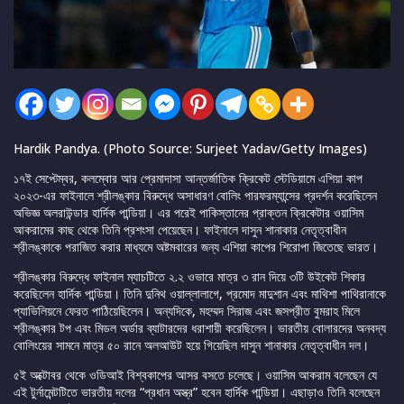
Hardik Pandya. (Photo Source: Surjeet Yadav/Getty Images)
১৭ই সেপ্টেম্বর, কলম্বোর আর প্রেমাদাসা আন্তর্জাতিক ক্রিকেট স্টেডিয়ামে এশিয়া কাপ
২০২৩-এর ফাইনালে শ্রীলঙ্কার বিরুদ্ধে অসাধারণ বোলিং পারফরম্যান্সের প্রদর্শন করেছিলেন
অভিজ্ঞ অলরাউন্ডার হার্দিক পান্ডিয়া। এর পরেই পাকিস্তানের প্রাক্তন ক্রিকেটার ওয়াসিম
আকরামের কাছ থেকে তিনি প্রশংসা পেয়েছেন। ফাইনালে দাসুন শানাকার নেতৃত্বাধীন
শ্রীলঙ্কাকে পরাজিত করার মাধ্যমে অষ্টমবারের জন্য এশিয়া কাপের শিরোপা জিতেছে ভারত।
শ্রীলঙ্কার বিরুদ্ধে ফাইনাল ম্যাচটিতে ২.২ ওভারে মাত্র ৩ রান দিয়ে ৩টি উইকেট শিকার
করেছিলেন হার্দিক পান্ডিয়া। তিনি দুনিথ ওয়াল্লালাগে, প্রমোদ মাদুশান এবং মাথিশা পাথিরানাকে
প্যাভিলিয়নে ফেরত পাঠিয়েছিলেন। অন্যদিকে, মহম্মদ সিরাজ এবং জসপ্রীত বুমরাহ মিলে
শ্রীলঙ্কার টপ এবং মিডল অর্ডার ব্যাটারদের ধরাশায়ী করেছিলেন। ভারতীয় বোলারদের অনবদ্য
বোলিংয়ের সামনে মাত্র ৫০ রানে অলআউট হয়ে গিয়েছিল দাসুন শানাকার নেতৃত্বাধীন দল।
৫ই অক্টোবর থেকে ওডিআই বিশ্বকাপের আসর বসতে চলেছে। ওয়াসিম আকরাম বলেছেন যে
এই টুর্নামেন্টটিতে ভারতীয় দলের “প্রধান অস্ত্র” হবেন হার্দিক পান্ডিয়া। এছাড়াও তিনি বলেছেন