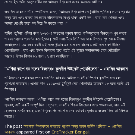
যে রোহিত শর্মার নেতৃত্বাধীন হল আসন্ন বিশ্বকাপ জয়ের অন্যতম দাবিদার।
ওয়াসিম আকরাম স্টার স্পোর্টসকে বলেন, “আসন্ন বিশ্বকাপে সে (হার্দিক পান্ডিয়া) তাদের প্রধান
অস্ত্র হবে এবং ভারত হল জয়ের দাবিদারদের মধ্যে থাকা একটি দল। তারা ঘরে খেলছে এবং
আমরা দেখেছি তারা বল দিয়ে কি করতে পারে।”
হার্দিক পান্ডিয়া এশিয়া কাপ ২০২৩-এ ভারতের প্ৰথম ম্যাচে পাকিস্তানের বিরুদ্ধেও খুব ভালো
পারফরম্যান্সের প্রদর্শন করেছিলেন। সেই ম্যাচটিতে তিনি ভারতকে বিপদের মুখ থেকে উদ্ধার
করেছিলেন। ২৯ বছর বয়সী এই অলরাউন্ডার ৯০ বলে ৮৭ রানের একটি অসাধারণ ইনিংস
খেলেছিলেন। তার এবং ইশান কিষানের হাত ধরেই এই ম্যাচে সম্মানজনক রানে পৌঁছেছিল
ভারত। ইশান কিষান ৮১ বলে ৮২ রান করেছিলেন।
“এশিয়া কাপে বড় দলের বিরুদ্ধেও কুলদীপ উইকেট পেয়েছিলেন” – ওয়াসিম আকরাম
পাকিস্তানের প্রাক্তন পেসার ওয়াসিম আকরাম অভিজ্ঞ ভারতীয় স্পিনার কুলদীপ যাদবেরও
প্রশংসা করেছেন। এশিয়া কাপ ২০২৩-এর টুর্নামেন্ট সেরা খেলোয়াড় হয়েছেন ২৮ বছর বয়সী এই
স্পিনার।
ওয়াসিম আকরাম বলেন, “এশিয়া কাপে বড় দলের বিরুদ্ধেও কুলদীপ উইকেট পেয়েছিলেন।
সুতরাং, এটি একটি সম্পূর্ণ দিক। সুতরাং, ভারতীয় থিঙ্ক ট্যাঙ্কের জন্য শুভকামনা, যারা এই
ছেলেদের সমর্থন করছে এবং বিশ্বকাপের আগে তাদের যথাযথ স্কোয়াড রয়েছে কিনা তা নিশ্চিত
করছে।”
The post
“আসন্ন বিশ্বকাপে ভারতের প্রধান অস্ত্র হবেন হার্দিক পান্ডিয়া” – ওয়াসিম
আকরাম
appeared first on
CricTracker Bengali
.