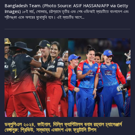
Bangladesh Team. (Photo Source: ASIF HASSAN/AFP via Getty
Images) ১৮ই মার্চ, সোমবার, চট্টগ্রামে তৃতীয় এবং শেষ ওডিআই ম্যাচটিতে বাংলাদেশ এবং
শ্রীলঙ্কা একে অপরের মুখোমুখি হবে। এই ম্যাচটির আগে...
ডব্লুপিএল ২০২৪, ফাইনাল, দিল্লি ক্যাপিটালস বনাম রয়্যাল চ্যালেঞ্জার্স
বেঙ্গালুরু: প্রিভিউ, সম্ভাব্য একাদশ এবং ফ্যান্টাসি টিপস