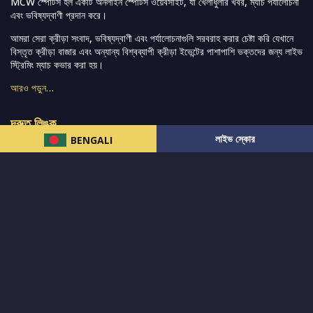
MCW স্পোর্টস হল একটি অনলাইন স্পোর্টস ওয়েবসাইট, যা খেলাধুলার খবর, ম্যাচ পর্যালোচনা
এবং ভবিষ্যদ্বাণী প্রদান করে।
আমরা সেরা ক্রীড়া সংবাদ, ভবিষ্যদ্বাণী এবং পর্যালোচনাগুলি সরবরাহ করার চেষ্টা করি যেখানে
বিস্তৃত ক্রীড়া বাজার এবং অন্যান্য বিশ্বব্যাপী ক্রীড়া ইভেন্টের পাশাপাশি ভক্তদের জন্য লাইভ
স্ট্রিমিং ম্যাচ কভার করা হয়।
আরও পড়ুন…
দ্রুত লিঙ্ক
লাইভ স্কোর
BENGALI
নিউজ
টুইটার-রিঅ্যাকশন
लলাইভ স্কোর
ভারত-বনাম-অস্ট্রেলিয়া
ফ্যান্টাসি-টিপ্স
আমাদের সম্পর্কে
আইপিএল
স্ট্যাট
মহিলাদের-টি২০-বিশ্বকাপ
এনালাইসিস
সাপোর্ট
আমাদের নিউজলেটার এ সাবস্ক্রাইব করুন।
এখনই সাবস্ক্রাইব করুন