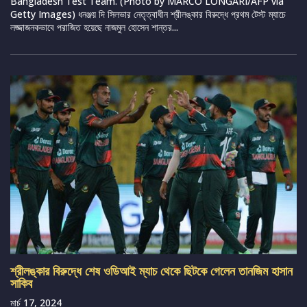
Bangladesh Test Team. (Photo by MARCO LONGARI/AFP via
Getty Images) ধনঞ্জয় দি সিলভার নেতৃত্বাধীন শ্রীলঙ্কার বিরুদ্ধে প্রথম টেস্ট ম্যাচে
লজ্জাজনকভাবে পরাজিত হয়েছে নাজমুল হোসেন শান্তর...
শ্রীলঙ্কার বিরুদ্ধে শেষ ওডিআই ম্যাচ থেকে ছিটকে গেলেন তানজিম হাসান
সাকিব
মার্চ 17, 2024