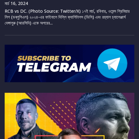
মার্চ 16, 2024
RCB vs DC. (Photo Source: Twitter/X) ১৭ই মার্চ, রবিবার, ওমেন্স প্রিমিয়ার
লিগ (ডব্লুপিএল) ২০২৪-এর ফাইনালে দিল্লি ক্যাপিটালস (ডিসি) এবং রয়্যাল চ্যালেঞ্জার্স
বেঙ্গালুরু (আরসিবি) একে অপরের...