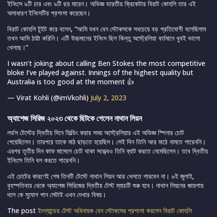
ইনিংসে ৯টি চার এবং ৯টি ছয় মারেন। অভিজ্ঞ ভারতীয় ক্রিকেটার বিরাট কোহলি তার এই
অসাধারণ ইনিংসটির প্রশংসা করেছেন।
বিরাট কোহলি টুইট করে বলেন, “আমি যখন বেন স্টোকসকে সবচেয়ে বড় প্রতিযোগী বলেছিলাম
তখন আমি ঠাট্টা করিনি। এটি উচ্চমানের ইনিংস ছিল কিন্তু অস্ট্রেলিয়া বর্তমানে খুবই ভালো
খেলছে।”
I wasn’t joking about calling Ben Stokes the most competitive
bloke I’ve played against. Innings of the highest quality but
Australia is too good at the moment 👍
— Virat Kohli (@imVkohli)
July 2, 2023
অ্যাশেজ সিরিজ ২০২৩ থেকে ছিটকে গেলেন নাথান লিয়ন
লর্ডস টেস্টের দ্বিতীয় দিনে ফিল্ডিং করার সময় অস্ট্রেলিয়ার এই অভিজ্ঞ স্পিনার চোট
পেয়েছিলেন। তারপরে তাকে মাঠ ছাড়তে হয়েছিল। সেই দিন তিনি আর মাঠে নামতে পারেননি।
এরপর তৃতীয় দিন কাফ মাসেলে চোট থাকা সত্ত্বেও তিনি ব্যাট করতে নেমেছিলেন। তবে দ্বিতীয়
ইনিংসে তিনি বল করতে পারেননি।
এই চোটের কারণেই শেষ তিনটি টেস্টে নাথান লিয়ন আর খেলতে পারবেন না। ৬ই জুলাই,
বৃহস্পতিবার থেকে অ্যাশেজ সিরিজের দ্বিতীয় টেস্ট ম্যাচটি শুরু হবে। নাথান লিয়নের জায়গায়
দলে কে সুযোগ পান সেটাই এখন দেখার বিষয়।
The post
ইংল্যান্ডের টেস্ট অধিনায়ক বেন স্টোকসের প্রশংসা করলেন বিরাট কোহলি