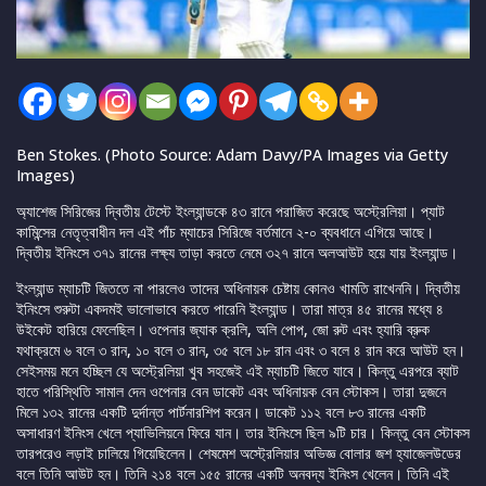
Ben Stokes. (Photo Source: Adam Davy/PA Images via Getty
Images)
অ্যাশেজ সিরিজের দ্বিতীয় টেস্টে ইংল্যান্ডকে ৪৩ রানে পরাজিত করেছে অস্ট্রেলিয়া। প্যাট
কামিন্সের নেতৃত্বাধীন দল এই পাঁচ ম্যাচের সিরিজে বর্তমানে ২-০ ব্যবধানে এগিয়ে আছে।
দ্বিতীয় ইনিংসে ৩৭১ রানের লক্ষ্য তাড়া করতে নেমে ৩২৭ রানে অলআউট হয়ে যায় ইংল্যান্ড।
ইংল্যান্ড ম্যাচটি জিততে না পারলেও তাদের অধিনায়ক চেষ্টায় কোনও খামতি রাখেননি। দ্বিতীয়
ইনিংসে শুরুটা একদমই ভালোভাবে করতে পারেনি ইংল্যান্ড। তারা মাত্র ৪৫ রানের মধ্যে ৪
উইকেট হারিয়ে ফেলেছিল। ওপেনার জ্যাক ক্রলি, অলি পোপ, জো রুট এবং হ্যারি ব্রুক
যথাক্রমে ৬ বলে ৩ রান, ১০ বলে ৩ রান, ৩৫ বলে ১৮ রান এবং ৩ বলে ৪ রান করে আউট হন।
সেইসময় মনে হচ্ছিল যে অস্ট্রেলিয়া খুব সহজেই এই ম্যাচটি জিতে যাবে। কিন্তু এরপরে ব্যাট
হাতে পরিস্থিতি সামাল দেন ওপেনার বেন ডাকেট এবং অধিনায়ক বেন স্টোকস। তারা দুজনে
মিলে ১৩২ রানের একটি দুর্দান্ত পার্টনারশিপ করেন। ডাকেট ১১২ বলে ৮৩ রানের একটি
অসাধারণ ইনিংস খেলে প্যাভিলিয়নে ফিরে যান। তার ইনিংসে ছিল ৯টি চার। কিন্তু বেন স্টোকস
তারপরেও লড়াই চালিয়ে গিয়েছিলেন। শেষমেশ অস্ট্রেলিয়ার অভিজ্ঞ বোলার জশ হ্যাজেলউডের
বলে তিনি আউট হন। তিনি ২১৪ বলে ১৫৫ রানের একটি অনবদ্য ইনিংস খেলেন। তিনি এই