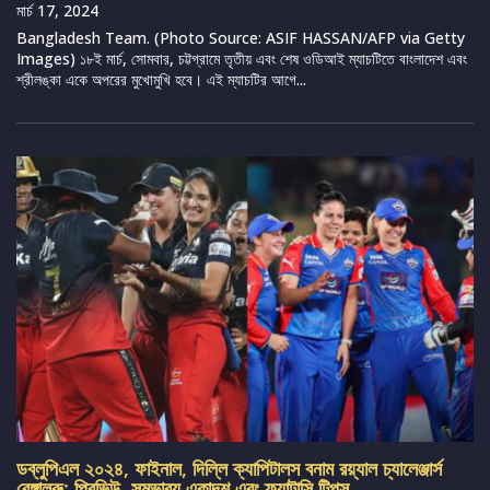
মার্চ 17, 2024
Bangladesh Team. (Photo Source: ASIF HASSAN/AFP via Getty
Images) ১৮ই মার্চ, সোমবার, চট্টগ্রামে তৃতীয় এবং শেষ ওডিআই ম্যাচটিতে বাংলাদেশ এবং
শ্রীলঙ্কা একে অপরের মুখোমুখি হবে। এই ম্যাচটির আগে...
ডব্লুপিএল ২০২৪, ফাইনাল, দিল্লি ক্যাপিটালস বনাম রয়্যাল চ্যালেঞ্জার্স
বেঙ্গালুরু: প্রিভিউ, সম্ভাব্য একাদশ এবং ফ্যান্টাসি টিপস