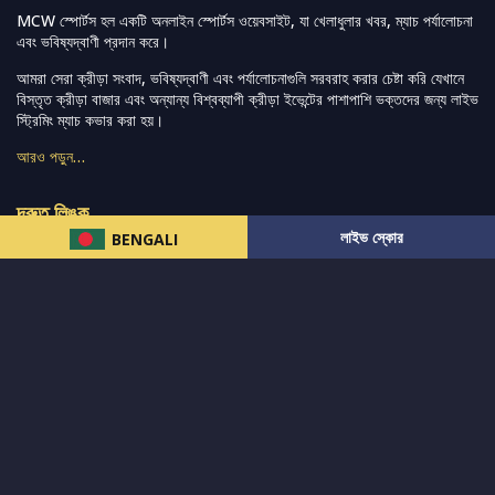
MCW স্পোর্টস হল একটি অনলাইন স্পোর্টস ওয়েবসাইট, যা খেলাধুলার খবর, ম্যাচ পর্যালোচনা
এবং ভবিষ্যদ্বাণী প্রদান করে।
আমরা সেরা ক্রীড়া সংবাদ, ভবিষ্যদ্বাণী এবং পর্যালোচনাগুলি সরবরাহ করার চেষ্টা করি যেখানে
বিস্তৃত ক্রীড়া বাজার এবং অন্যান্য বিশ্বব্যাপী ক্রীড়া ইভেন্টের পাশাপাশি ভক্তদের জন্য লাইভ
স্ট্রিমিং ম্যাচ কভার করা হয়।
আরও পড়ুন…
দ্রুত লিঙ্ক
লাইভ স্কোর
BENGALI
নিউজ
টুইটার-রিঅ্যাকশন
लলাইভ স্কোর
ভারত-বনাম-অস্ট্রেলিয়া
ফ্যান্টাসি-টিপ্স
আমাদের সম্পর্কে
আইপিএল
স্ট্যাট
মহিলাদের-টি২০-বিশ্বকাপ
এনালাইসিস
সাপোর্ট
আমাদের নিউজলেটার এ সাবস্ক্রাইব করুন।