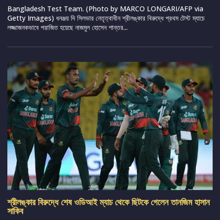
Bangladesh Test Team. (Photo by MARCO LONGARI/AFP via
Getty Images) ধনঞ্জয় দি সিলভার নেতৃত্বাধীন শ্রীলঙ্কার বিরুদ্ধে প্রথম টেস্ট ম্যাচে
লজ্জাজনকভাবে পরাজিত হয়েছে নাজমুল হোসেন শান্তর...
শ্রীলঙ্কার বিরুদ্ধে শেষ ওডিআই ম্যাচ থেকে ছিটকে গেলেন তানজিম হাসান
সাকিব