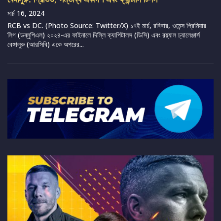
মার্চ 16, 2024
RCB vs DC. (Photo Source: Twitter/X) ১৭ই মার্চ, রবিবার, ওমেন্স প্রিমিয়ার
লিগ (ডব্লুপিএল) ২০২৪-এর ফাইনালে দিল্লি ক্যাপিটালস (ডিসি) এবং রয়্যাল চ্যালেঞ্জার্স
বেঙ্গালুরু (আরসিবি) একে অপরের...