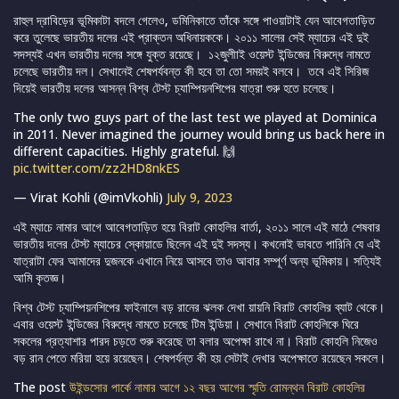
রাহুল দ্রাবিড়ের ভূমিকাটা বদলে গেলেও, ডমিনিকাতে তাঁকে সঙ্গে পাওয়াটাই যেন আবেগতাড়িত
করে তুলেছে ভারতীয় দলের এই প্রাক্তন অধিনায়ককে। ২০১১ সালের সেই ম্যাচের এই দুই
সদস্যই এখন ভারতীয় দলের সঙ্গে যুক্ত রয়েছে। ১২জুলীাই ওয়েস্ট ইন্ডিজের বিরুদ্ধে নামতে
চলেছে ভারতীয় দল। সেখানেই শেষপর্যবন্ত কী হবে তা তো সময়ই বলবে। তবে এই সিরিজ
দিয়েই ভারতীয় দলের আসন্ন বিশ্ব টেস্ট চ্যাম্পিয়নশিপের যাত্রা শুরু হতে চলেছে।
The only two guys part of the last test we played at Dominica
in 2011. Never imagined the journey would bring us back here in
different capacities. Highly grateful. 🙌
pic.twitter.com/zz2HD8nkES
— Virat Kohli (@imVkohli)
July 9, 2023
এই ম্যাচে নামার আগে আবেগতাড়িত হয়ে বিরাট কোহলির বার্তা, ২০১১ সালে এই মাঠে শেষবার
ভারতীয় দলের টেস্ট ম্যাচের স্কোয়াডে ছিলেন এই দুই সদস্য। কখনোই ভাবতে পারিনি যে এই
যাত্রাটা ফের আমাদের দুজনকে এখানে নিয়ে আসবে তাও আবার সম্পূর্ণ অন্য ভূমিকায়। সত্যিই
আমি কৃতজ্ঞ।
বিশ্ব টেস্ট চ্যাম্পিয়নশিপের ফাইনালে বড় রানের ঝলক দেখা য়ায়নি বিরাট কোহলির ব্যাট থেকে।
এবার ওয়েস্ট ইন্ডিজের বিরুদ্ধে নামতে চলেছে টিম ইন্ডিয়া। সেখানে বিরাট কোহলিকে ঘিরে
সকলের প্রত্যাশার পারদ চড়তে শুরু করেছে তা বলার অপেক্ষা রাখে না। বিরাট কোহলি নিজেও
বড় রান পেতে মরিয়া হয়ে রয়েছেন। শেষপর্যন্ত কী হয় সেটাই দেখার অপেক্ষাতে রয়েছেন সকলে।
The post
উইন্ডসোর পার্কে নামার আগে ১২ বছর আগের স্মৃতি রোমন্থন বিরাট কোহলির