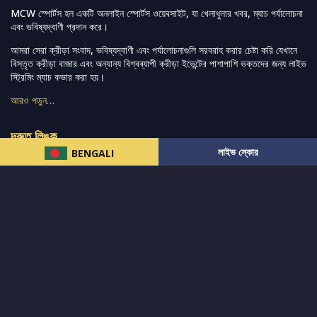
MCW স্পোর্টস হল একটি অনলাইন স্পোর্টস ওয়েবসাইট, যা খেলাধুলার খবর, ম্যাচ পর্যালোচনা
এবং ভবিষ্যদ্বাণী প্রদান করে।
আমরা সেরা ক্রীড়া সংবাদ, ভবিষ্যদ্বাণী এবং পর্যালোচনাগুলি সরবরাহ করার চেষ্টা করি যেখানে
বিস্তৃত ক্রীড়া বাজার এবং অন্যান্য বিশ্বব্যাপী ক্রীড়া ইভেন্টের পাশাপাশি ভক্তদের জন্য লাইভ
স্ট্রিমিং ম্যাচ কভার করা হয়।
আরও পড়ুন…
দ্রুত লিঙ্ক
লাইভ স্কোর
BENGALI
নিউজ
টুইটার-রিঅ্যাকশন
लলাইভ স্কোর
ভারত-বনাম-অস্ট্রেলিয়া
ফ্যান্টাসি-টিপ্স
আমাদের সম্পর্কে
আইপিএল
স্ট্যাট
মহিলাদের-টি২০-বিশ্বকাপ
এনালাইসিস
সাপোর্ট
আমাদের নিউজলেটার এ সাবস্ক্রাইব করুন।