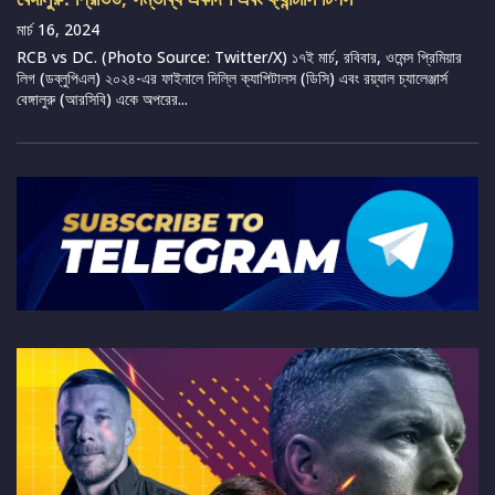
মার্চ 16, 2024
RCB vs DC. (Photo Source: Twitter/X) ১৭ই মার্চ, রবিবার, ওমেন্স প্রিমিয়ার
লিগ (ডব্লুপিএল) ২০২৪-এর ফাইনালে দিল্লি ক্যাপিটালস (ডিসি) এবং রয়্যাল চ্যালেঞ্জার্স
বেঙ্গালুরু (আরসিবি) একে অপরের...