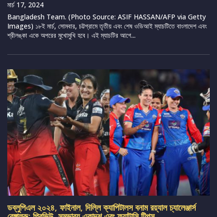
মার্চ 17, 2024
Bangladesh Team. (Photo Source: ASIF HASSAN/AFP via Getty
Images) ১৮ই মার্চ, সোমবার, চট্টগ্রামে তৃতীয় এবং শেষ ওডিআই ম্যাচটিতে বাংলাদেশ এবং
শ্রীলঙ্কা একে অপরের মুখোমুখি হবে। এই ম্যাচটির আগে...
ডব্লুপিএল ২০২৪, ফাইনাল, দিল্লি ক্যাপিটালস বনাম রয়্যাল চ্যালেঞ্জার্স
বেঙ্গালুরু: প্রিভিউ, সম্ভাব্য একাদশ এবং ফ্যান্টাসি টিপস