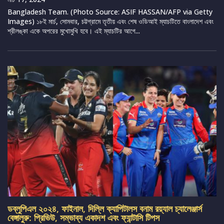
Bangladesh Team. (Photo Source: ASIF HASSAN/AFP via Getty
Images) ১৮ই মার্চ, সোমবার, চট্টগ্রামে তৃতীয় এবং শেষ ওডিআই ম্যাচটিতে বাংলাদেশ এবং
শ্রীলঙ্কা একে অপরের মুখোমুখি হবে। এই ম্যাচটির আগে...
ডব্লুপিএল ২০২৪, ফাইনাল, দিল্লি ক্যাপিটালস বনাম রয়্যাল চ্যালেঞ্জার্স
বেঙ্গালুরু: প্রিভিউ, সম্ভাব্য একাদশ এবং ফ্যান্টাসি টিপস