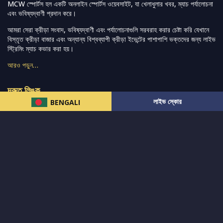
MCW স্পোর্টস হল একটি অনলাইন স্পোর্টস ওয়েবসাইট, যা খেলাধুলার খবর, ম্যাচ পর্যালোচনা
এবং ভবিষ্যদ্বাণী প্রদান করে।
আমরা সেরা ক্রীড়া সংবাদ, ভবিষ্যদ্বাণী এবং পর্যালোচনাগুলি সরবরাহ করার চেষ্টা করি যেখানে
বিস্তৃত ক্রীড়া বাজার এবং অন্যান্য বিশ্বব্যাপী ক্রীড়া ইভেন্টের পাশাপাশি ভক্তদের জন্য লাইভ
স্ট্রিমিং ম্যাচ কভার করা হয়।
আরও পড়ুন…
দ্রুত লিঙ্ক
লাইভ স্কোর
BENGALI
নিউজ
টুইটার-রিঅ্যাকশন
लলাইভ স্কোর
ভারত-বনাম-অস্ট্রেলিয়া
ফ্যান্টাসি-টিপ্স
আমাদের সম্পর্কে
আইপিএল
স্ট্যাট
মহিলাদের-টি২০-বিশ্বকাপ
এনালাইসিস
সাপোর্ট
আমাদের নিউজলেটার এ সাবস্ক্রাইব করুন।