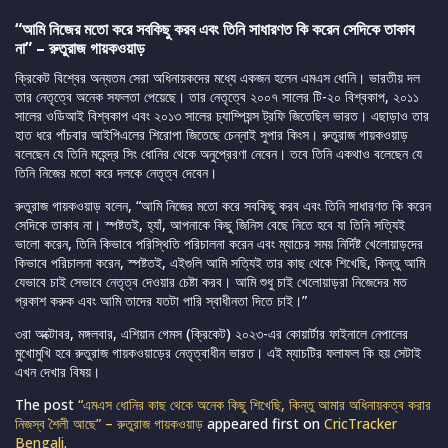
“আমি নিজের মতো করে সবকিছু করব এবং তিনি সাধারণত কি করেন সেদিকে তাকাব
না” – রুতুরাজ গায়কওয়াড়
ক্রিকেট বিশ্বের অন্যতম সেরা অধিনায়কদের মধ্যে একজন হলেন এমএস ধোনি। ভারতীয় দল
তার নেতৃত্বে অনেক সফলতা পেয়েছে। তার নেতৃত্বে ২০০৭ সালের টি-২০ বিশ্বকাপ, ২০১১
সালের ওডিআই বিশ্বকাপ এবং ২০১৩ সালের চ্যাম্পিয়ন্স ট্রফি জিতেছিল ভারত। এছাড়াও তার
হাত ধরে পাঁচবার আইপিএলের শিরোপা জিতেছে চেন্নাই সুপার কিংস। রুতুরাজ গায়কওয়াড়
বলেছেন যে তিনি মহেন্দ্র সিং ধোনির থেকে অনুপ্রেরণা নেবেন। তবে তিনি একথাও বলেছেন যে
তিনি নিজের মতো করে দলকে নেতৃত্ব দেবেন।
রুতুরাজ গায়কওয়াড় বলেন, “আমি নিজের মতো করে সবকিছু করব এবং তিনি সাধারণত কি করেন
সেদিকে তাকাব না। স্পষ্টতই, হ্যাঁ, আপনাকে কিছু জিনিস বেছে নিতে হবে যা তিনি সত্যিই
ভালো করেন, তিনি কিভাবে পরিস্থিতি পরিচালনা করেন এবং ম্যাচের সময় নির্দিষ্ট খেলোয়াড়দের
কিভাবে পরিচালনা করেন, স্পষ্টতই, এইগুলি আমি সত্যিই তার কাছ থেকে শিখেছি, কিন্তু আমি
যেভাবে চাই সেভাবে নেতৃত্ব দেওয়ার চেষ্টা করব। আমি শুধু চাই খেলোয়াড়রা নিজেদের মত
প্রকাশ করুক এবং আমি তাদের যতটা পারি স্বাধীনতা দিতে চাই।”
৩রা অক্টোবর, মঙ্গলবার, এশিয়ান গেমস (ক্রিকেট) ২০২৩-এর কোয়ার্টার ফাইনালে নেপালের
মুখোমুখি হবে রুতুরাজ গায়কওয়াড়ের নেতৃত্বাধীন ভারত। এই ম্যাচটির ফলাফল কি হয় সেটাই
এখন দেখার বিষয়।
The post
“এমএস ধোনির কাছ থেকে অনেক কিছু শিখেছি, কিন্তু আমার অধিনায়কত্ব করার
নিজস্ব শৈলী আছে” – রুতুরাজ গায়কওয়াড়
appeared first on
CricTracker
Bengali
.