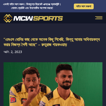
এখনই সাইন আপ করুন। বিনামূল্যে ক্রিকেট এক্সচেঞ্জ অ্যাকাউন্ট।
সাইন আপ করুন!
বোনাস ক্রেডিট এবং ইনসেনটিভ অপেক্ষা করছে!
“এমএস ধোনির কাছ থেকে অনেক কিছু শিখেছি, কিন্তু আমার অধিনায়কত্ব
করার নিজস্ব শৈলী আছে” – রুতুরাজ গায়কওয়াড়
অক্টো. 2, 2023