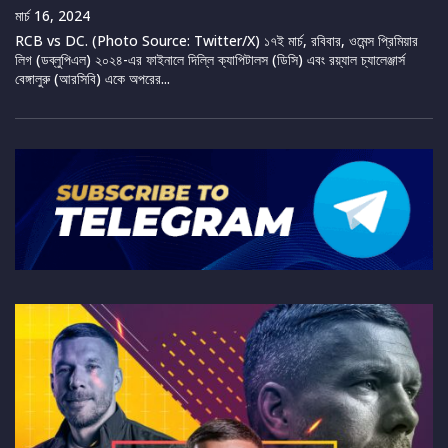
মার্চ 16, 2024
RCB vs DC. (Photo Source: Twitter/X) ১৭ই মার্চ, রবিবার, ওমেন্স প্রিমিয়ার
লিগ (ডব্লুপিএল) ২০২৪-এর ফাইনালে দিল্লি ক্যাপিটালস (ডিসি) এবং রয়্যাল চ্যালেঞ্জার্স
বেঙ্গালুরু (আরসিবি) একে অপরের...