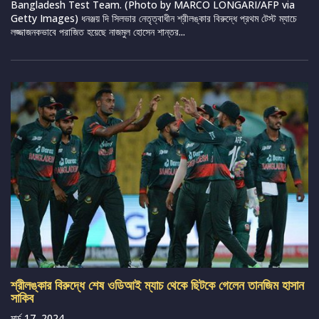
Bangladesh Test Team. (Photo by MARCO LONGARI/AFP via
Getty Images) ধনঞ্জয় দি সিলভার নেতৃত্বাধীন শ্রীলঙ্কার বিরুদ্ধে প্রথম টেস্ট ম্যাচে
লজ্জাজনকভাবে পরাজিত হয়েছে নাজমুল হোসেন শান্তর...
শ্রীলঙ্কার বিরুদ্ধে শেষ ওডিআই ম্যাচ থেকে ছিটকে গেলেন তানজিম হাসান
সাকিব
মার্চ 17, 2024