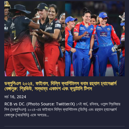
ডব্লুপিএল ২০২৪, ফাইনাল, দিল্লি ক্যাপিটালস বনাম রয়্যাল চ্যালেঞ্জার্স
বেঙ্গালুরু: প্রিভিউ, সম্ভাব্য একাদশ এবং ফ্যান্টাসি টিপস
মার্চ 16, 2024
RCB vs DC. (Photo Source: Twitter/X) ১৭ই মার্চ, রবিবার, ওমেন্স প্রিমিয়ার
লিগ (ডব্লুপিএল) ২০২৪-এর ফাইনালে দিল্লি ক্যাপিটালস (ডিসি) এবং রয়্যাল চ্যালেঞ্জার্স
বেঙ্গালুরু (আরসিবি) একে অপরের...