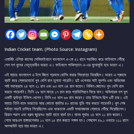
Indian Cricket team. (Photo Source: Instagram)
এমার্জিং এশিয়া কাপের সেমিফাইনালে বাংলাদেশ এ-কে ৫১ রানে পরাজিত করে ফাইনালে পৌঁছে
গেল যশ ধুলের নেতৃত্বাধীন ভারত এ। ফাইনালে পাকিস্তান এ-এর মুখোমুখি হবে ভারত এ।
এই ম্যাচে বাংলাদেশ এ টসে জিতে প্রথমে বোলিং করার সিদ্ধান্ত নিয়েছিল। ভারত এ প্ৰথমে
ব্যাট করে স্কোরবোর্ডে খুব বেশি রান তুলতে পারেনি। দুই ওপেনার সাই সুদর্শন এবং অভিষেক
শর্মা যথাক্রমে ২৪ বলে ২১ রান এবং ৬৩ বলে ৩৪ রান করেন। নিকিন জোসেও খুব বেশি রান
করতে পারেননি। তিনি ২৯ বলে মাত্র ১৭ রান করে প্যাভিলিয়নে ফিরে যান। অধিনায়ক যশ ধুল
একটি দুর্দান্ত ইনিংস খেলেন। তিনি ৮৫ বলে ৬৬ রান করেন। তার ইনিংসে ছিল ৬টি চার। এই
ম্যাচে তিনি বাদে ভারতের আর কোনো ব্যাটার ৪০ রানের গন্ডি পার করতে পারেননি। ধুল শেষ
পর্যন্ত লড়াই চালিয়ে গিয়েছিলেন এবং ভারতকে একটি সম্মানজনক স্কোরে পৌঁছে দিয়েছিলেন।
রিয়ান পরাগ এবং ধ্রুব জুরেলও ব্যাট হাতে ব্যৰ্থ হন। মানব সুথার ২৪ বলে ২১ রান করেন।
শেষে আরএস হাঙ্গারগেকার ১২ বলে ১৫ রান করতে সক্ষম হন। শেষমেশ ৪৯.১ ওভারে ২১১ রানে
অলআউট হয়ে যায় ভারত এ।