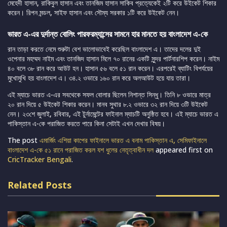
মেহেদী হাসান, রাকিবুল হাসান এবং তানজিম হাসান সাকিব প্রত্যেকেই ২টি করে উইকেট শিকার
করেন। রিপন মন্ডল, সাইফ হাসান এবং সৌম্য সরকার ১টি করে উইকেট নেন।
ভারত এ-এর দুর্দান্ত বোলিং পারফরম্যান্সের সামনে হার মানতে হয় বাংলাদেশ এ-কে
রান তাড়া করতে নেমে শুরুটা বেশ ভালোভাবেই করেছিল বাংলাদেশ এ। তাদের দলের দুই
ওপেনার মহম্মদ নাইম এবং তানজিদ হাসান মিলে ৭০ রানের একটি সুন্দর পার্টনারশিপ করেন। নাইম
৪০ বলে ৩৮ রান করে আউট হন। হাসান ৫৬ বলে ৫১ রান করেন। এরপরেই ব্যাটিং বিপর্যয়ের
মুখোমুখি হয় বাংলাদেশ এ। ৩৪.২ ওভারে ১৬০ রান করে অলআউট হয়ে যায় তারা।
এই ম্যাচে ভারত এ-এর সবথেকে সফল বোলার ছিলেন নিশান্ত সিন্ধু। তিনি ৮ ওভারে মাত্র
২০ রান দিয়ে ৫ উইকেট শিকার করেন। মানব সুথার ৮.২ ওভারে ৩২ রান দিয়ে ৩টি উইকেট
নেন। ২৩শে জুলাই, রবিবার, এই টুর্নামেন্টের ফাইনাল ম্যাচটি অনুষ্ঠিত হবে। এই ম্যাচে ভারত এ
পাকিস্তান এ-কে পরাজিত করতে পারে কিনা সেটাই এখন দেখার বিষয়।
The post
এমার্জিং এশিয়া কাপের ফাইনালে ভারত এ বনাম পাকিস্তান এ, সেমিফাইনালে
বাংলাদেশ এ-কে ৫১ রানে পরাজিত করল যশ ধুলের নেতৃত্বাধীন দল
appeared first on
CricTracker Bengali
.
Related Posts