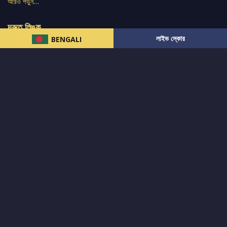
আরও পড়ুন…
দ্রুত লিঙ্ক
লাইভ স্কোর
BENGALI
নিউজ
টুইটার-রিঅ্যাকশন
लলাইভ স্কোর
ভারত-বনাম-অস্ট্রেলিয়া
ফ্যান্টাসি-টিপ্স
আমাদের সম্পর্কে
আইপিএল
স্ট্যাট
মহিলাদের-টি২০-বিশ্বকাপ
এনালাইসিস
সাপোর্ট
আমাদের নিউজলেটার এ সাবস্ক্রাইব করুন।
এখনই সাবস্ক্রাইব করুন
আমাদের অনুসরণ করুন এবং সর্বশেষ আপডেট পান