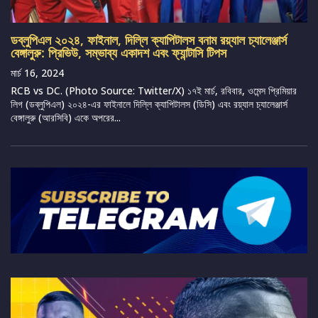
ডব্লুপিএল ২০২৪, ফাইনাল, দিল্লি ক্যাপিটালস বনাম রয়্যাল চ্যালেঞ্জার্স
বেঙ্গালুরু: প্রিভিউ, সম্ভাব্য একাদশ এবং ফ্যান্টাসি টিপস
মার্চ 16, 2024
RCB vs DC. (Photo Source: Twitter/X) ১৭ই মার্চ, রবিবার, ওমেন্স প্রিমিয়ার
লিগ (ডব্লুপিএল) ২০২৪-এর ফাইনালে দিল্লি ক্যাপিটালস (ডিসি) এবং রয়্যাল চ্যালেঞ্জার্স
বেঙ্গালুরু (আরসিবি) একে অপরের...