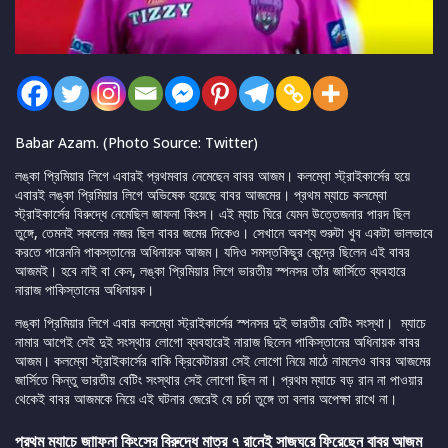
Babar Azam. (Photo Source: Twitter)
লঙ্কা প্রিমিয়ার লিগে এবারই প্রথমবার নেমেছেন বাবর আজম। কলম্বো স্ট্রাইকার্সের হয়ে
এবারই লঙ্কা প্রিমিয়ার লিগে অভিষেক হয়েছে বাবর আজমের। প্রথম ম্যাচে কলম্বো
স্ট্রাইকার্সের বিরুদ্ধে নেমেছিল জাফনা কিংস। এই ম্যাচ ঘিরে যেমন উত্তেজনার পারদ ছিল
তুঙ্গে, তেমনই সকলের নজর ছিল বাবর জমের দিকেও। সেখানে অবশ্য শুরুটা খুব একটা ভালভাবে
করতে পারেননি পাকস্তানের অধিনায়ক আজম। যদিও সমস্তকিছুর কেন্দ্রে ছিলেন এই বাবর
আজমই। হবে নাই বা কেন, লঙ্কা প্রিমিয়ার লিগে ভারতীয় স্পনসর তাঁর জার্সিতে ব্যবহারে
নারাজ পাকিস্তানের অধিনায়ক।
লঙ্কা প্রিমিয়ার লিগে এবার কলম্বো স্ট্রাইকার্সের স্পনসর দুই ভারতীয় বেটিং সংস্থা। ম্যাচে
নামার আগেই সেই দুই সংস্থার লোগো ব্যবহারেই নারাজ ছিলেন পাকিস্তানের অধিনায়ক বাবর
আজম। কলম্বো স্ট্রাইকার্সের বাকি ক্রিকেটাররা সেই লোগো নিয়ে মাঠে নামলেও বাবর আজমের
জার্সিতে কিন্তু ভারতীয় বেটিং সংস্থার সেই লোগো ছিল না। প্রথম ম্যাচে বড় রান না পাওয়ার
থেকেই বাবর আজমকে নিয়ে এই ঘটনার জেরেই যে চর্চা তুঙ্গে তা বলার অপেক্ষা রাখে না।
প্রথম ম্যাচে জাাফনা কিংসের বিরুদ্ধে মাত্র ৭ রানেই সাজঘরে ফিরেছেন বাবর আজম