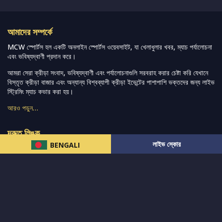
আমাদের সম্পর্কে
MCW স্পোর্টস হল একটি অনলাইন স্পোর্টস ওয়েবসাইট, যা খেলাধুলার খবর, ম্যাচ পর্যালোচনা
এবং ভবিষ্যদ্বাণী প্রদান করে।
আমরা সেরা ক্রীড়া সংবাদ, ভবিষ্যদ্বাণী এবং পর্যালোচনাগুলি সরবরাহ করার চেষ্টা করি যেখানে
বিস্তৃত ক্রীড়া বাজার এবং অন্যান্য বিশ্বব্যাপী ক্রীড়া ইভেন্টের পাশাপাশি ভক্তদের জন্য লাইভ
স্ট্রিমিং ম্যাচ কভার করা হয়।
আরও পড়ুন…
দ্রুত লিঙ্ক
লাইভ স্কোর
BENGALI
নিউজ
টুইটার-রিঅ্যাকশন
लলাইভ স্কোর
ভারত-বনাম-অস্ট্রেলিয়া
ফ্যান্টাসি-টিপ্স
আমাদের সম্পর্কে
আইপিএল
স্ট্যাট
মহিলাদের-টি২০-বিশ্বকাপ
এনালাইসিস
সাপোর্ট