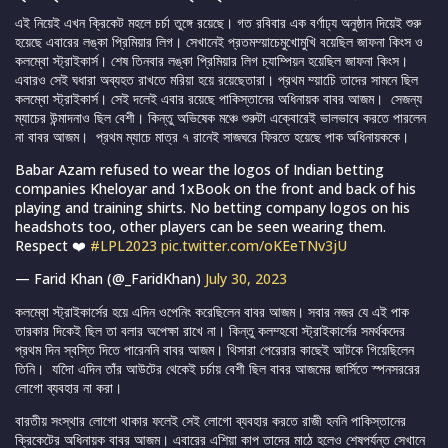
এই নিয়েই এখন ক্রিকেট মহলে চর্চা তুঙ্গে রয়েছে। গত রবিবার এক বর্ণাঢ্য অনুষ্ঠান দিয়েই শুরু
হয়েছে এবারের লঙ্কা প্রিমিয়ার লিগ। সেখানেই প্রতমম্য়াচেমুখোমুখি বয়েছিল জাফনা কিংস ও
কলম্বো স্ট্রাইকার্স। শেষ তিনবার লঙ্কা প্রিমিয়ার লিগ চ্যাম্পিয়ন হয়েছিল জাফনা কিংস।
এবারও সেই ঘধারা অব্যহত রাখতে মরিয়া হয়ে রয়েছেতারা। প্রথম ম্য়াচেি তাদের সামনে ছিল
কলম্বো স্ট্রাইকার্স। সেই দলেই এবার রয়েছে পাকিস্তানের অধিনায়ক বাবর আজম। সেজন্য
ম্যাচের উন্মাদনাও ছিল বেশী। কিন্তু অভিষেক মঞ্চে শুরুটা একে্বারেই ভালভাবে করতে পারলেন
না বাবর আজম। প্রথম ম্যাচে মাত্র ৭ রানেই সাজঘরে ফিরতে হয়েছে পাক অধিনায়ককে।
Babar Azam refused to wear the logos of Indian betting
companies Kheloyar and 1xBook on the front and back of his
playing and training shirts. No betting company logos on his
headshots too, other players can be seen wearing them.
Respect ❤️
#LPL2023
pic.twitter.com/oKEeTNv3jU
— Farid Khan (@_FaridKhan)
July 30, 2023
কলম্বো স্ট্রাইকার্সের হয়ে এদিন ওপেনিং করেছিলেন বাবর আজম। সবার নজর যে এই পাক
তারকার দিকেই ছিল তা বলার অপেক্ষা রাখে না। কিন্তু কলম্হবো স্ট্রাইকার্সের সমর্থকদের
প্রথম দিন স্বস্তি দিতে পারেননি বাবর আজম। থিসারা পেরেরার কাছেই আটকে গিয়েছিলেন
তিনি। যদিো এদিন তাঁর আউটের থেকেই চর্চায় বেশী ছিল বাবর আজমের জার্সিতে স্পনসররের
লোগো ব্যবহার না করা।
বারতীয় সংস্থার লোগো থাকার ফলেই সেই লোগো ব্যবহার করতে রাজী হননি পাকিস্তানের
ক্রিকেটের অধিনায়ক বাবর আজম। এবারের এশিয়া কাপ তাদের মাঠে হলেও শেষপর্যন্ত সেখানে