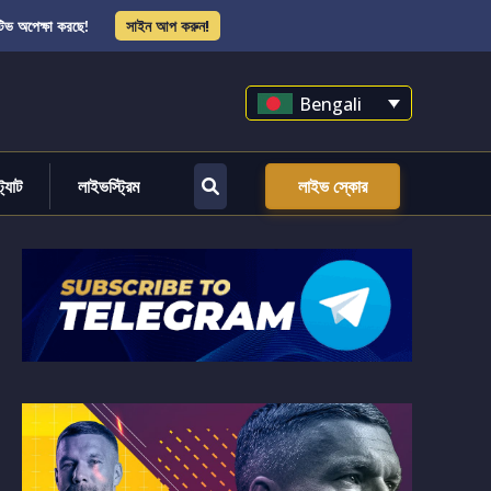
িভ অপেক্ষা করছে!
সাইন আপ করুন!
Bengali
্ট্যাট
লাইভস্ট্রিম
লাইভ স্কোর