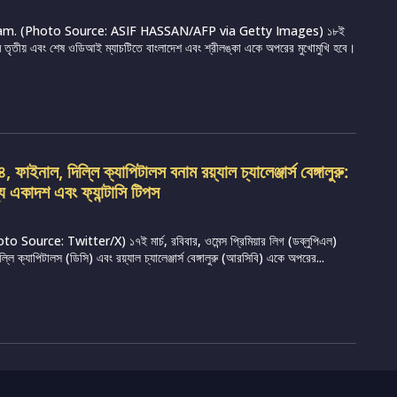
m. (Photo Source: ASIF HASSAN/AFP via Getty Images) ১৮ই
্রামে তৃতীয় এবং শেষ ওডিআই ম্যাচটিতে বাংলাদেশ এবং শ্রীলঙ্কা একে অপরের মুখোমুখি হবে।
ফাইনাল, দিল্লি ক্যাপিটালস বনাম রয়্যাল চ্যালেঞ্জার্স বেঙ্গালুরু:
্য একাদশ এবং ফ্যান্টাসি টিপস
Source: Twitter/X) ১৭ই মার্চ, রবিবার, ওমেন্স প্রিমিয়ার লিগ (ডব্লুপিএল)
ি ক্যাপিটালস (ডিসি) এবং রয়্যাল চ্যালেঞ্জার্স বেঙ্গালুরু (আরসিবি) একে অপরের...