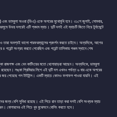
টি) এবং ডাম্বুলা অওরা (ডিএ) একে অপরের মুখোমুখি হবে। ৩১শে জুলাই, সোমবার,
মরসুমে উভয় দলরেই এটি প্ৰথম ম্যাচ। দুটি দলই এই ম্যাচটি জিতে নিয়ে টুর্নামেন্টে
েও তারা অবশ্যই ভালো পারফরম্যান্সের প্রদর্শন করতে চাইবে। অন্যদিকে, আগের
্র ৪ পয়েন্ট সংগ্রহ করতে পেরেছিল এবং পয়েন্ট তালিকায় পঞ্চম স্থানে শেষ
ুকা রাজপক্ষ এবং বেন কাটিংয়ের মতো খেলোয়াড়রা আছেন। অন্যদিকে, ডাম্বুলা
া রয়েছেন। লঙ্কা প্রিমিয়ার লিগে এই দুটি দল এখনও পর্যন্ত ৬ বার একে অপরের
১ বার জয় পেয়েছে গল টাইটান্স। একটি ম্যাচে কোনও ফলাফল পাওয়া যায়নি। এই
ারদের জন্য বেশি সুবিধা রয়েছে। এই পিচে রান তাড়া করা দলই বেশি সংখ্যক ম্যাচ
রেন। বোলারদের এই পিচে খুব বুঝেশুনে বোলিং করতে হবে।