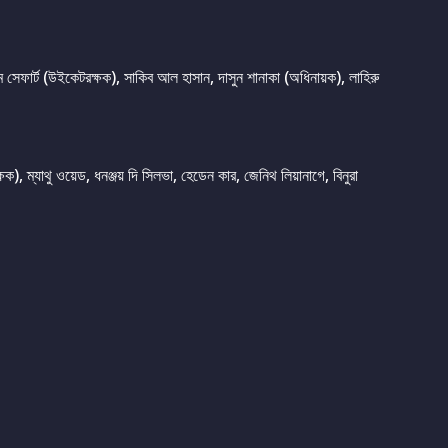
টিম সেফার্ট (উইকেটরক্ষক), সাকিব আল হাসান, দাসুন শানাকা (অধিনায়ক), লাহিরু
ক), ম্যাথু ওয়েড, ধনঞ্জয় দি সিলভা, হেডেন কার, জেনিথ লিয়ানাগে, বিনুরা