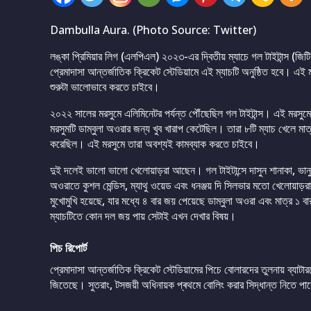
Dambulla Aura. (Photo Source: Twitter)
লঙ্কা প্রিমিয়ার লিগ (এলপিএল) ২০২৩-এর দ্বিতীয় ম্যাচে গল টাইটান্স (জি
প্রেমাদাসা আন্তর্জাতিক ক্রিকেট স্টেডিয়ামে এই ম্যাচটি অনুষ্ঠিত হবে। এই 
শুরুটা ভালোভাবে করতে চাইবে।
২০২২ সালের মরসুমে এলিমিনেটর পর্যন্ত পৌঁছেছিল গল টাইটান্স। এই মরসুম
মরসুমটি ডাম্বুলা অওরার জন্য খুব খারাপ কেটেছিল। তারা ৮টি ম্যাচ খেলে মাত
করেছিল। এই মরসুমে তারা অবশ্যই কামব্যাক করতে চাইবে।
দুই দলেই ভালো ভালো খেলোয়াড়রা আছেন। গল টাইটান্সে দাসুন শানাকা, ভান
অওরাতে কুশল মেন্ডিস, ম্যাথু ওয়েড এবং ধনঞ্জয় দি সিলভার মতো খেলোয়াড়র
মুখোমুখি হয়েছে, যার মধ্যে ৪ বার জয় পেয়েছে ডাম্বুলা অওরা এবং মাত্র 
ম্যাচটিতে কোন দল জয় পায় সেটাই এখন দেখার বিষয়।
পিচ রিপোর্ট
প্রেমাদাসা আন্তর্জাতিক ক্রিকেট স্টেডিয়ামের পিচে বোলারদের তুলনায় ব্যাট
জিতেছে। সুতরাং, টসজয়ী অধিনায়ক প্ৰথমে বোলিং করার সিদ্ধান্ত নিতে পা