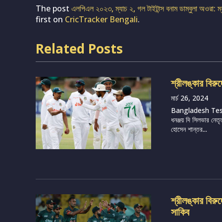
The post
এলপিএল ২০২৩, ম্যাচ ২, গল টাইটান্স বনাম ডাম্বুলা অওরা: ম্য
first on
CricTracker Bengali
.
Related Posts
শ্রীলঙ্কার বিরু
মার্চ 26, 2024
Bangladesh Te
ধনঞ্জয় দি সিলভার নেতৃ
হোসেন শান্তর...
শ্রীলঙ্কার বির
সাকিব