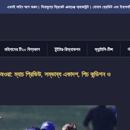
এখনই সাইন আপ করুন। বিনামূল্যে ক্রিকেট এক্সচেঞ্জ অ্যাকাউন্ট। বোনাস ক্রেডিট এবং ইনসেনট
মহিলাদের টি২০ বিশ্বকাপ
টুইটার-রিঅ্যাকশন
ফ্যান্টাসি-টিপ্স
স
অওরা: ম্যাচ প্রিভিউ, সম্ভাব্য একাদশ, পিচ কন্ডিশন ও