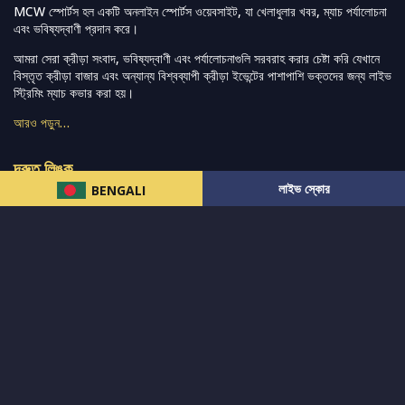
MCW স্পোর্টস হল একটি অনলাইন স্পোর্টস ওয়েবসাইট, যা খেলাধুলার খবর, ম্যাচ পর্যালোচনা
এবং ভবিষ্যদ্বাণী প্রদান করে।
আমরা সেরা ক্রীড়া সংবাদ, ভবিষ্যদ্বাণী এবং পর্যালোচনাগুলি সরবরাহ করার চেষ্টা করি যেখানে
বিস্তৃত ক্রীড়া বাজার এবং অন্যান্য বিশ্বব্যাপী ক্রীড়া ইভেন্টের পাশাপাশি ভক্তদের জন্য লাইভ
স্ট্রিমিং ম্যাচ কভার করা হয়।
আরও পড়ুন…
দ্রুত লিঙ্ক
লাইভ স্কোর
BENGALI
নিউজ
টুইটার-রিঅ্যাকশন
लলাইভ স্কোর
ভারত-বনাম-অস্ট্রেলিয়া
ফ্যান্টাসি-টিপ্স
আমাদের সম্পর্কে
আইপিএল
স্ট্যাট
মহিলাদের-টি২০-বিশ্বকাপ
এনালাইসিস
সাপোর্ট
আমাদের নিউজলেটার এ সাবস্ক্রাইব করুন।