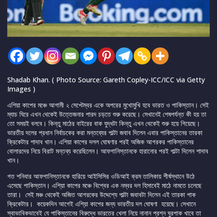
Shadab Khan. ( Photo Source: Gareth Copley-ICC/ICC via Getty
Images )
এশিয়া কাপের মঞ্চে আগামী ২ সেপ্টেম্বর একে অপরের মুখোমুখি হবে ভারত ও পাকিস্তান। সেই
ম্যাচ ঘিরে এখন থেকেই উত্তেজনার পারদ চড়তে শুরু করেছে। সেখানেই শেষপর্যন্ত কী হয় তা
তো সময়ই বলবে। কিন্তু মাঠের বাইরের বাক যুদ্ধটা কিন্তু এখন থেকেই শুরু হয়ে গিয়েছে।
ভারতীয় দলের প্রধান নির্বাচকের করা মন্তব্যের পাল্টা জবাব দিলেন এবার পাকিস্তানের তারকা
ক্রিকেটার শাদাব খান। এশিয়া কাপের দলল ঘোষণার পরই অজিক আগরকর পাকিস্তানের
বোলারদের নিয়ে বিরাট মন্তব্য করেছিলেন। আফগানিস্তানকে হারানোর পরই পাল্টা দিলেন শাদাব
খান।
গত শনিবার আফগানিস্তানকে হারিয়ে আইসিসির ওডিআই ক্রম তালিকায় শীর্ষস্থানে উঠে
এসেছে পাকিস্তান। এশি্য়া কাপের মঞ্চে বিশ্বের এক নম্বর দল হিসাবেই মাঠে নামতে চলেছে
তারা। সেই মঞ্চ থেকেই অজিত আগরকের উদ্দেশ্যে পাল্টা জবাবটা দিলেন এই তারকা পাক
ক্রিকেটার। কয়েকদিন আগেই এশি্য়া কাপের জন্য ভারতীয় দল ঘোষণা হয়েছে। সেখানে
স্বাভাবিকভাবেই যে পাকিস্তানের বিরুদ্ধে ভারতের খেলা নিয়ে নানান প্রশ্ন ঘুরপাক খাবে তা