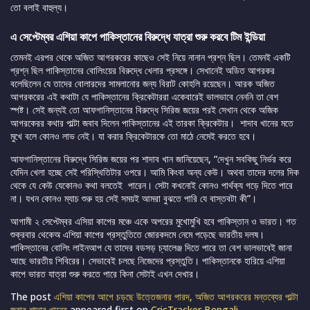
তো বলাই বাহুল্য।
এ সেপ্টেম্বর এশিয়া কাপে পাকিস্তানের বিরুদ্ধে যাত্রা শুরু করবে টিম ইন্ডিয়া
তেমনই এরপর থেকে অজিত আগরকরের কাছেও সেই নিয়ে নানান প্রশ্ন ছিল। তেমনই একটি
প্রশ্ন ছিল পাকিস্তানের বোলিংয়ের বিরুদ্ধে খেলার প্রসঙ্গে। সেখানেই অডিত আগরকর
বলেছিলেন যে তাদের বোলারদের সামলানোর জন্য বিরাট কোহলি রয়েছেন। আরক অজিত
আগরকরের এই কথাটা যে পাকিস্তানের ক্রিকেটাররা একেবারেই ভালভাবে নেননি তা বেশ
স্পষ্ট। সেই জন্যই তো আফগানিস্তানের বিরুদ্ধে সিরিজ জয়ের পরই সেখান থেকে অজিক
আগরকেরর কথার পাল্টা জবাব দিলেন পাকিস্তানের এই তারকা ক্রিকেটার। শাদাব খানের মতে
মুখে বলে কোনও লাভ নেই। যা করার ক্রিকেটারকে তো মাঠে নেমেই করতে হবে।
আফগানিস্তানের বিরুদ্ধে সিরিজ জয়ের পর শাদাব খান জানিয়েছেন, “দেখুন সবকিছু নির্ভর করে
যেদিন খেলা হচ্ছে সেই পরিস্থিতিটার ওপরে। আমি কিংবা অন্য কেউ। অথবা তাদের দলের দিক
থেকে যে কেউ যেকোনও কথা বলতেই পারেন। সেটা কখনোই কোনও পার্থক্য গড়ে দিতে পারে
না। যখন কোনও ম্যাচ শুরু হয় সেই সময়ই আমরা বুঝতে পারি যে বাস্তবটা কী”।
আগামী ২ সেপ্টেম্বর এসিয়া কাপের মঞ্চে একে অপরের মুখোমুখি হবে পাকিস্তান ও ভারত। গত
শুক্রবার থেকেঅ এশিয়া কাপের প্রস্তুতিতে জোরকদমে নেমে পড়েছে ভারতীয় দলষ।
পাকিস্তানের বোলিং লাইনআপ যে তাদের বডসড় চ্যালেঞ্জ দিতে পারে তা বেশ ভালভাবেই জানা
আছে ভারতীয় শিবিরের। সেভাবেই চলছে নিজেদের প্রস্তুতি। পাকিস্তানকে হারিয়ে এশিয়া
কাপে ভারত যাত্রা শুরু করতে পারে কিনা সেটাই এখন দেখার।
The post
এশিয়া কাপের আগে চড়ছে উত্তেজনার পারদ, অজিত আগরকরের মন্তব্যের পাল্টা
জবাব শাদাব খানের
appeared first on
CricTracker Bengali
.