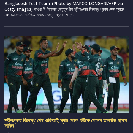
Bangladesh Test Team. (Photo by MARCO LONGARI/AFP via
Getty Images) ধনঞ্জয় দি সিলভার নেতৃত্বাধীন শ্রীলঙ্কার বিরুদ্ধে প্রথম টেস্ট ম্যাচে
লজ্জাজনকভাবে পরাজিত হয়েছে নাজমুল হোসেন শান্তর...
শ্রীলঙ্কার বিরুদ্ধে শেষ ওডিআই ম্যাচ থেকে ছিটকে গেলেন তানজিম হাসান
সাকিব