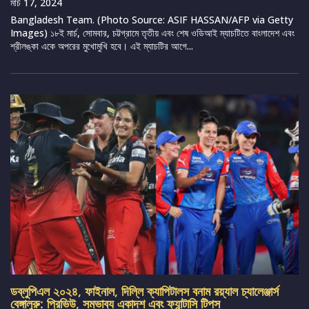
মার্চ 17, 2024
Bangladesh Team. (Photo Source: ASIF HASSAN/AFP via Getty
Images) ১৮ই মার্চ, সোমবার, চট্টগ্রামে তৃতীয় এবং শেষ ওডিআই ম্যাচটিতে বাংলাদেশ এবং
শ্রীলঙ্কা একে অপরের মুখোমুখি হবে। এই ম্যাচটির আগে...
ডব্লুপিএল ২০২৪, ফাইনাল, দিল্লি ক্যাপিটালস বনাম রয়্যাল চ্যালেঞ্জার্স
বেঙ্গালুরু: প্রিভিউ, সম্ভাব্য একাদশ এবং ফ্যান্টাসি টিপস