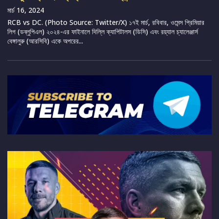
মার্চ 16, 2024
RCB vs DC. (Photo Source: Twitter/X) ১৭ই মার্চ, রবিবার, ওমেন্স প্রিমিয়ার
লিগ (ডব্লুপিএল) ২০২৪-এর ফাইনালে দিল্লি ক্যাপিটালস (ডিসি) এবং রয়্যাল চ্যালেঞ্জার্স
বেঙ্গালুরু (আরসিবি) একে অপরের...