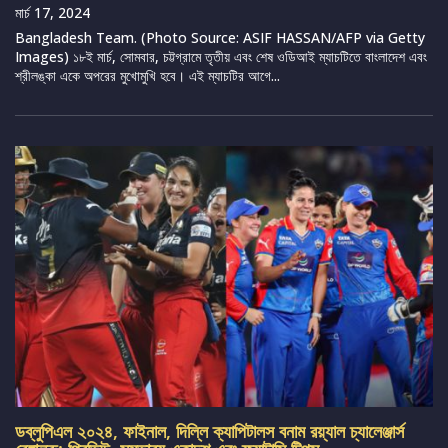
মার্চ 17, 2024
Bangladesh Team. (Photo Source: ASIF HASSAN/AFP via Getty
Images) ১৮ই মার্চ, সোমবার, চট্টগ্রামে তৃতীয় এবং শেষ ওডিআই ম্যাচটিতে বাংলাদেশ এবং
শ্রীলঙ্কা একে অপরের মুখোমুখি হবে। এই ম্যাচটির আগে...
ডব্লুপিএল ২০২৪, ফাইনাল, দিল্লি ক্যাপিটালস বনাম রয়্যাল চ্যালেঞ্জার্স