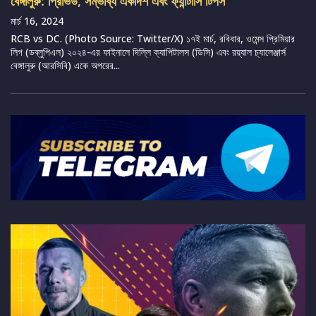
বেঙ্গালুরু: প্রিভিউ, সম্ভাব্য একাদশ এবং ফ্যান্টাসি টিপস
মার্চ 16, 2024
RCB vs DC. (Photo Source: Twitter/X) ১৭ই মার্চ, রবিবার, ওমেন্স প্রিমিয়ার
লিগ (ডব্লুপিএল) ২০২৪-এর ফাইনালে দিল্লি ক্যাপিটালস (ডিসি) এবং রয়্যাল চ্যালেঞ্জার্স
বেঙ্গালুরু (আরসিবি) একে অপরের...