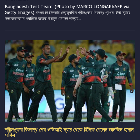
Bangladesh Test Team. (Photo by MARCO LONGARI/AFP via
Getty Images) ধনঞ্জয় দি সিলভার নেতৃত্বাধীন শ্রীলঙ্কার বিরুদ্ধে প্রথম টেস্ট ম্যাচে
লজ্জাজনকভাবে পরাজিত হয়েছে নাজমুল হোসেন শান্তর...
শ্রীলঙ্কার বিরুদ্ধে শেষ ওডিআই ম্যাচ থেকে ছিটকে গেলেন তানজিম হাসান
সাকিব