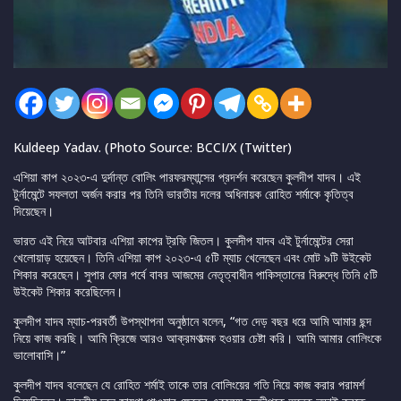
Kuldeep Yadav. (Photo Source: BCCI/X (Twitter)
এশিয়া কাপ ২০২৩-এ দুর্দান্ত বোলিং পারফরম্যান্সের প্রদর্শন করেছেন কুলদীপ যাদব। এই
টুর্নামেন্টে সফলতা অর্জন করার পর তিনি ভারতীয় দলের অধিনায়ক রোহিত শর্মাকে কৃতিত্ব
দিয়েছেন।
ভারত এই নিয়ে আটবার এশিয়া কাপের ট্রফি জিতল। কুলদীপ যাদব এই টুর্নামেন্টের সেরা
খেলোয়াড় হয়েছেন। তিনি এশিয়া কাপ ২০২৩-এ ৫টি ম্যাচ খেলেছেন এবং মোট ৯টি উইকেট
শিকার করেছেন। সুপার ফোর পর্বে বাবর আজমের নেতৃত্বাধীন পাকিস্তানের বিরুদ্ধে তিনি ৫টি
উইকেট শিকার করেছিলেন।
কুলদীপ যাদব ম্যাচ-পরবর্তী উপস্থাপনা অনুষ্ঠানে বলেন, “গত দেড় বছর ধরে আমি আমার ছন্দ
নিয়ে কাজ করছি। আমি ক্রিজে আরও আক্রমণাত্মক হওয়ার চেষ্টা করি। আমি আমার বোলিংকে
ভালোবাসি।”
কুলদীপ যাদব বলেছেন যে রোহিত শর্মাই তাকে তার বোলিংয়ের গতি নিয়ে কাজ করার পরামর্শ