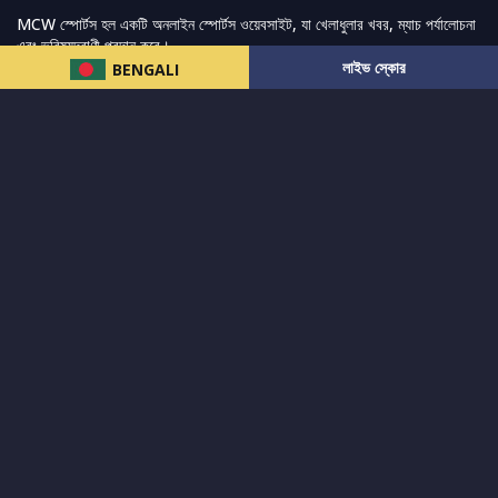
MCW স্পোর্টস হল একটি অনলাইন স্পোর্টস ওয়েবসাইট, যা খেলাধুলার খবর, ম্যাচ পর্যালোচনা
এবং ভবিষ্যদ্বাণী প্রদান করে।
লাইভ স্কোর
BENGALI
আমরা সেরা ক্রীড়া সংবাদ, ভবিষ্যদ্বাণী এবং পর্যালোচনাগুলি সরবরাহ করার চেষ্টা করি যেখানে
বিস্তৃত ক্রীড়া বাজার এবং অন্যান্য বিশ্বব্যাপী ক্রীড়া ইভেন্টের পাশাপাশি ভক্তদের জন্য লাইভ
স্ট্রিমিং ম্যাচ কভার করা হয়।
আরও পড়ুন…
দ্রুত লিঙ্ক
নিউজ
টুইটার-রিঅ্যাকশন
लলাইভ স্কোর
ভারত-বনাম-অস্ট্রেলিয়া
ফ্যান্টাসি-টিপ্স
আমাদের সম্পর্কে
আইপিএল
স্ট্যাট
মহিলাদের-টি২০-বিশ্বকাপ
এনালাইসিস
সাপোর্ট
আমাদের নিউজলেটার এ সাবস্ক্রাইব করুন।