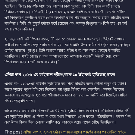
দিয়েছিলেন। ভারতীয় দলে জায়গা পাওয়ার ক্ষেত্রে একসময় কুলদীপকে অনেক লড়াই করতে
হয়েছিল। কিন্তু চার-পাঁচ মাসে তার ভাগ্যের চাকা ঘুরেছে এবং তিনি এখন ভারতীয় দলের
নিয়মিত খেলোয়াড়। ওডিআই বিশ্বকাপ শুরু হতে আর বেশি সময় বাকি নেই। দেশের মাটিতে
এই বিশ্বকাপে কুলদীপের তরফ থেকে অবশ্যই ভালো পারফরম্যান্স দেখতে চাইবে ভারতীয় দলের
সমর্থকরা। তিনি এই মুহূর্তে দুর্দান্ত ফর্মে রয়েছেন এবং আসন্ন বিশ্বকাপেও তিনি তার এই ফর্ম
বজায় রাখতে চাইবেন।
২৮ বছর বয়সী এই স্পিনার বলেন, “টি-২০-তে লেন্থও অনেক গুরুত্বপূর্ণ। উইকেট নেওয়ার
কথা না ভেবে সঠিক লেন্থ বজায় রাখতে হয়। আমি এটির উপর কঠোর পরিশ্রম করেছি, কৃতিত্ব
রোহিত ভাইয়ের প্রাপ্য। তিনি আমাকে আমার গতির উপর কাজ করার ক্ষেত্রে উৎসাহিত
করেছিলেন। ফাস্ট বোলাররা যখন পাওয়ারপ্লেতে আপনাকে কয়েকটি উইকেট দেয়, তখন
স্পিনারদের জন্য কাজটি সহজ হয়ে যায়।”
এশিয়া কাপ ২০২৩-এর ফাইনালে শ্রীলঙ্কাকে ১০ উইকেটে হারিয়েছে ভারত
এশিয়া কাপ ২০২৩-এর ফাইনাল ম্যাচটিতে জয় পেতে ভারতীয় দলের কোনো অসুবিধাই হয়নি।
ভারত ম্যাচের প্ৰথম ইনিংসেই নিজেদের জয় প্রায় নিশ্চিত করে ফেলেছিল। মহম্মদ সিরাজের
অনবদ্য পারফরম্যান্সের হাত ধরে শ্রীলঙ্কাকে মাত্র ৫০ রানে অলআউট করে দিয়েছিল রোহিত
শর্মার নেতৃত্বাধীন দল।
ভারত ৪৩.৫ ওভার বাকি থাকতেই ১০ উইকেটে ম্যাচটি জিতে নিয়েছিল। অধিনায়ক রোহিত শর্মা
এই ম্যাচটিতে নিজে ওপেনিংয়ে না নেমে ইশান কিষানকে ওপেন করতে পাঠিয়েছিলেন। শুভমন গিল
এবং ইশান কিষান মিলে ঝোড়ো ব্যাটিং করে ভারতকে জয়ের লক্ষ্যে পৌঁছে দিয়েছিলেন।
The post
এশিয়া কাপ ২০২৩-এ দুর্দান্ত পারফরম্যান্সের প্রদর্শন করার পর রোহিত শর্মাকে