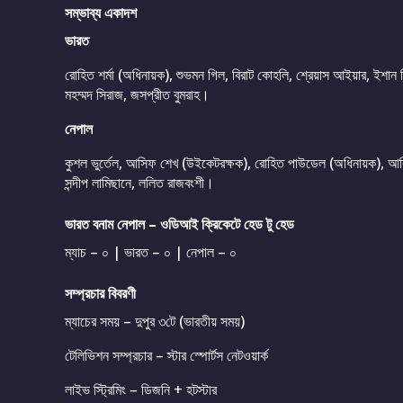
সম্ভাব্য একাদশ
ভারত
রোহিত শর্মা (অধিনায়ক), শুভমন গিল, বিরাট কোহলি, শ্রেয়াস আইয়ার, ইশান কিষা
মহম্মদ সিরাজ, জসপ্রীত বুমরাহ।
নেপাল
কুশল ভুর্তেল, আসিফ শেখ (উইকেটরক্ষক), রোহিত পাউডেল (অধিনায়ক), আরিফ
সন্দীপ লামিছানে, ললিত রাজবংশী।
ভারত বনাম নেপাল – ওডিআই ক্রিকেটে হেড টু হেড
ম্যাচ – ০ | ভারত – ০ | নেপাল – ০
সম্প্রচার বিবরণী
ম্যাচের সময় – দুপুর ৩টে (ভারতীয় সময়)
টেলিভিশন সম্প্রচার – স্টার স্পোর্টস নেটওয়ার্ক
লাইভ স্ট্রিমিং – ডিজনি + হটস্টার