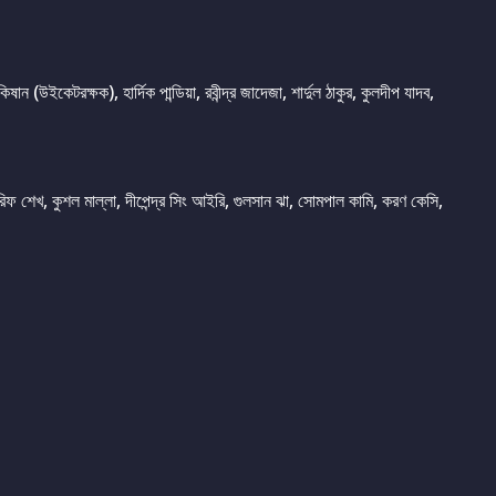
ন (উইকেটরক্ষক), হার্দিক পান্ডিয়া, রবীন্দ্র জাদেজা, শার্দুল ঠাকুর, কুলদীপ যাদব,
 শেখ, কুশল মাল্লা, দীপেন্দ্র সিং আইরি, গুলসান ঝা, সোমপাল কামি, করণ কেসি,