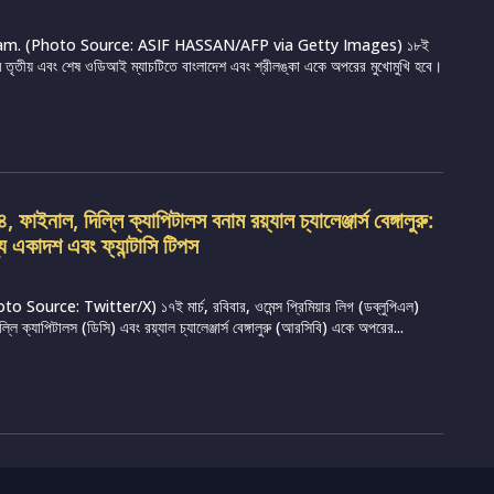
m. (Photo Source: ASIF HASSAN/AFP via Getty Images) ১৮ই
্রামে তৃতীয় এবং শেষ ওডিআই ম্যাচটিতে বাংলাদেশ এবং শ্রীলঙ্কা একে অপরের মুখোমুখি হবে।
ফাইনাল, দিল্লি ক্যাপিটালস বনাম রয়্যাল চ্যালেঞ্জার্স বেঙ্গালুরু:
্য একাদশ এবং ফ্যান্টাসি টিপস
Source: Twitter/X) ১৭ই মার্চ, রবিবার, ওমেন্স প্রিমিয়ার লিগ (ডব্লুপিএল)
ি ক্যাপিটালস (ডিসি) এবং রয়্যাল চ্যালেঞ্জার্স বেঙ্গালুরু (আরসিবি) একে অপরের...