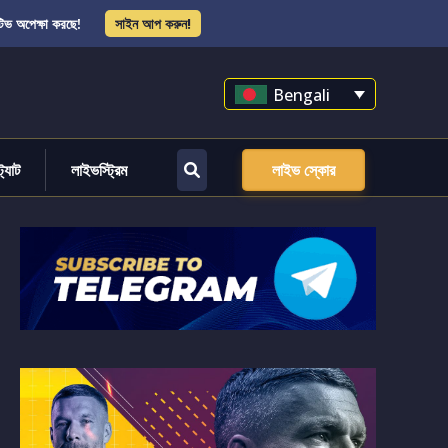
িভ অপেক্ষা করছে!
সাইন আপ করুন!
Bengali
্ট্যাট
লাইভস্ট্রিম
লাইভ স্কোর