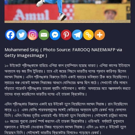
Mohammed Siraj. ( Photo Source: FAROOQ NAEEM/AFP via
Getty ImagesImage )
১০ উইকেটে শ্রীলঙ্কাকে হারিয়ে এশিয়া কাপ চ্যাম্পিয়ন হয়েছে ভারত। এশিয়া কাপের ইতিহাসে
অন্যতম বড় জয় টিম ইন্ডিয়ার। তবে এই জয়ের পিছনে ভারতীয় দলের প্রদান কারিগড় ছিলেন
মহম্মদ সিরাজ। এদিন শ্রীলঙ্কার বিরুদ্ধে তিনি একাই ম্যাচের ভবিষ্যত ঠিক করে দিয়েছিলেন।
ম্যাচের শুরু থেকেই মহম্মদ সিরাজের আগুনে বোলিংয়ের ঝলর ছিল মাঠে। সেখানেই তাঁর সামনে
দাঁড়াতে পারেননি শ্রীলঙ্কার তারকা ব্যাটিং লাইনআপ। কার্যত অসহায়ের মতে আত্মসমর্পন করতে
তাদের বাধ্য করেছিলেন ভারতীয় দলের এই তারকা ক্রিকেটার।
এদিন শ্রীলঙ্কার বিরুদ্ধে একাই ছয় উইকেট তুলে নিয়েছিলেন মহম্মদ সিরাজ। রান দিয়েছিলেন
মাত্র ২১। এমন বোলিং পারফরম্যান্সের সঙ্গেই কেরিারের অন্যতম দুটো রেকর্ড গড়ে ফেললেন
তিনি। এদিন নিজের তৃতীয় ওভারেই পাঁচ উইকেট তুলে নিয়েছিলেন। সেইসঙ্গেই চামিন্ডা ভাসের
২০ বছরের পুরনো রেকর্ড স্পর্ষ করলেন এই তারকা ক্রিকেটার। ওডিআই ফর্ম্যাটে যুগ্মভাবে
দ্রুততম ৫ উইকেট নেওয়াকর নিজর গড়েথেন মহম্মদ সিরাজ। এদিন ১৬ বলে ৫ উইকেট তুলে
নিয়েছেন তিনি। সেইসঙ্গেই ভারতীয় ক্রিকেটার হিসাবেও গড়েছেন রেকর্ড।