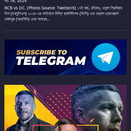
মার্চ 16, 2024
RCB vs DC. (Photo Source: Twitter/X) ১৭ই মার্চ, রবিবার, ওমেন্স প্রিমিয়ার
লিগ (ডব্লুপিএল) ২০২৪-এর ফাইনালে দিল্লি ক্যাপিটালস (ডিসি) এবং রয়্যাল চ্যালেঞ্জার্স
বেঙ্গালুরু (আরসিবি) একে অপরের...