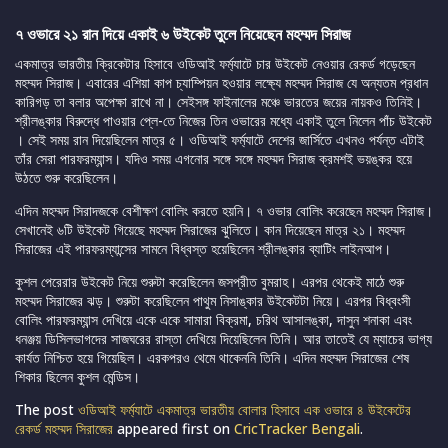
৭ ওভারে ২১ রান দিয়ে একাই ৬ উইকেট তুলে নিয়েছেন মহম্মদ সিরাজ
একমাত্র ভারতীয় ক্রিকেটার হিসাবে ওডিআই ফর্ম্যাটে চার উইকেট নেওয়ার রেকর্ড গড়েছেন
মহম্মদ সিরাজ। এবারের এশিয়া কাপ চ্যাম্পিয়ন হওয়ার লক্ষ্যে মহম্মদ সিরাজ যে অন্যতম প্রধান
কারিগড় তা বলার অপেক্ষা রাখে না। সেইসঙ্গ ফাইনালের মঞ্চে ভারতের জয়ের নায়কও তিনিই।
শ্রীলঙ্কার বিরুদ্ধে পাওয়ার প্লে-তে নিজের তিন ওভারের মধ্যে একাই তুলে নিলেন পাঁচ উইকেট
। সেই সময় রান দিয়েছিলেন মাত্র ৫। ওডিআই ফর্ম্যাটে দেশের জার্সিতে এখনও পর্যন্ত এটাই
তাঁর সেরা পারফরম্যান্স। যদিও সময় এগনোর সঙ্গে সঙ্গে মহম্মদ সিরাজ ক্রমশই ভয়ঙ্কর হয়ে
উঠতে শুরু করেছিলেন।
এদিন মহম্মদ সিরাদজকে বেশীক্ষণ বোলিং করতে হয়নি। ৭ ওভার বোলিং করেছেন মহম্মদ সিরাজ।
সেখানেই ৬টি উইকেট গিয়েছে মহম্মদ সিরাজের ঝুলিতে। কান দিয়েছেন মাত্র ২১। মহম্মদ
সিরাজের এই পারফরম্যান্সের সামনে বিধ্বস্ত হয়েছিলেন শ্রীলঙ্কার ব্যাটিং লাইনআপ।
কুশল পেরেরার উইকেট নিয়ে শুরুটা করেছিলেন জসপ্রীত বুমরাহ। এরপর থেকেই মাঠে শুরু
মহম্মদ সিরাজের ঝড়। শুরুটা করেছিলেন পাথুম নিসাঙ্কার উইকেটটা নিয়ে। এরপর বিধ্বংসী
বোলিং পারফরম্যান্স দেখিয়ে একে একে সামারা বিক্রমা, চরিথ আসালঙ্কা, দাসুন শনাকা এবং
ধনঞ্জয় ডিসিলভাগদের সাজঘরের রাস্তা দেখিয়ে দিয়েছিলেন তিনি। আর তাতেই যে ম্যাচের ভাগ্য
কার্যত নিশ্চিত হয়ে গিয়েছিল। এরকপরও থেমে থাকেননি তিনি। এদিন মহম্মদ সিরাজের শেষ
শিকার ছিলেন কুশল মেন্ডিস।
The post
ওডিআই ফর্ম্যাটে একমাত্র ভারতীয় বোলার হিসাবে এক ওভারে ৪ উইকেটের
রেকর্ড মহম্মদ সিরাজের
appeared first on
CricTracker Bengali
.