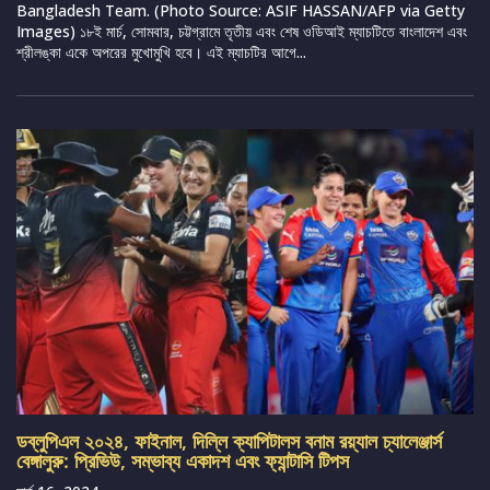
Bangladesh Team. (Photo Source: ASIF HASSAN/AFP via Getty
Images) ১৮ই মার্চ, সোমবার, চট্টগ্রামে তৃতীয় এবং শেষ ওডিআই ম্যাচটিতে বাংলাদেশ এবং
শ্রীলঙ্কা একে অপরের মুখোমুখি হবে। এই ম্যাচটির আগে...
ডব্লুপিএল ২০২৪, ফাইনাল, দিল্লি ক্যাপিটালস বনাম রয়্যাল চ্যালেঞ্জার্স
বেঙ্গালুরু: প্রিভিউ, সম্ভাব্য একাদশ এবং ফ্যান্টাসি টিপস