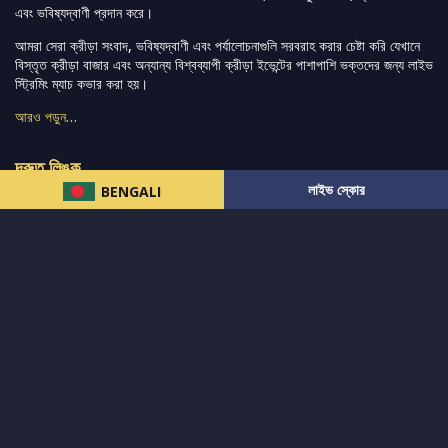
এবং ভবিষ্যদ্বাণী প্রদান করে।
আমরা সেরা ক্রীড়া সংবাদ, ভবিষ্যদ্বাণী এবং পর্যালোচনাগুলি সরবরাহ করার চেষ্টা করি যেখানে
বিস্তৃত ক্রীড়া বাজার এবং অন্যান্য বিশ্বব্যাপী ক্রীড়া ইভেন্টের পাশাপাশি ভক্তদের জন্য লাইভ
স্ট্রিমিং ম্যাচ কভার করা হয়।
আরও পড়ুন…
দ্রুত লিঙ্ক
লাইভ স্কোর
BENGALI
নিউজ
টুইটার-রিঅ্যাকশন
लলাইভ স্কোর
ভারত-বনাম-অস্ট্রেলিয়া
ফ্যান্টাসি-টিপ্স
আমাদের সম্পর্কে
আইপিএল
স্ট্যাট
মহিলাদের-টি২০-বিশ্বকাপ
এনালাইসিস
সাপোর্ট
আমাদের নিউজলেটার এ সাবস্ক্রাইব করুন।
এখনই সাবস্ক্রাইব করুন