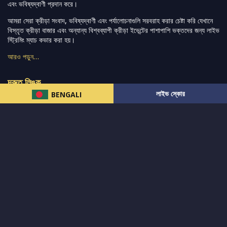
এবং ভবিষ্যদ্বাণী প্রদান করে।
আমরা সেরা ক্রীড়া সংবাদ, ভবিষ্যদ্বাণী এবং পর্যালোচনাগুলি সরবরাহ করার চেষ্টা করি যেখানে
বিস্তৃত ক্রীড়া বাজার এবং অন্যান্য বিশ্বব্যাপী ক্রীড়া ইভেন্টের পাশাপাশি ভক্তদের জন্য লাইভ
স্ট্রিমিং ম্যাচ কভার করা হয়।
আরও পড়ুন…
দ্রুত লিঙ্ক
লাইভ স্কোর
BENGALI
নিউজ
টুইটার-রিঅ্যাকশন
लলাইভ স্কোর
ভারত-বনাম-অস্ট্রেলিয়া
ফ্যান্টাসি-টিপ্স
আমাদের সম্পর্কে
আইপিএল
স্ট্যাট
মহিলাদের-টি২০-বিশ্বকাপ
এনালাইসিস
সাপোর্ট
আমাদের নিউজলেটার এ সাবস্ক্রাইব করুন।
এখনই সাবস্ক্রাইব করুন