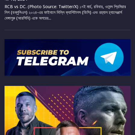
RCB vs DC. (Photo Source: Twitter/X) ১৭ই মার্চ, রবিবার, ওমেন্স প্রিমিয়ার
লিগ (ডব্লুপিএল) ২০২৪-এর ফাইনালে দিল্লি ক্যাপিটালস (ডিসি) এবং রয়্যাল চ্যালেঞ্জার্স
বেঙ্গালুরু (আরসিবি) একে অপরের...