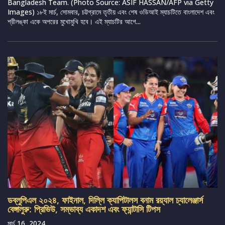
Bangladesh Team. (Photo Source: ASIF HASSAN/AFP via Getty
Images) ১৮ই মার্চ, সোমবার, চট্টগ্রামে তৃতীয় এবং শেষ ওডিআই ম্যাচটিতে বাংলাদেশ এবং
শ্রীলঙ্কা একে অপরের মুখোমুখি হবে। এই ম্যাচটির আগে...
ডব্লুপিএল ২০২৪, ফাইনাল, দিল্লি ক্যাপিটালস বনাম রয়্যাল চ্যালেঞ্জার্স
বেঙ্গালুরু: প্রিভিউ, সম্ভাব্য একাদশ এবং ফ্যান্টাসি টিপস
মার্চ 16, 2024