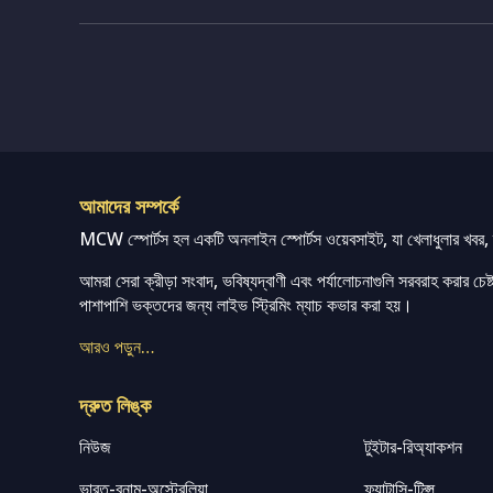
আমাদের সম্পর্কে
MCW স্পোর্টস হল একটি অনলাইন স্পোর্টস ওয়েবসাইট, যা খেলাধুলার খবর, ম্
আমরা সেরা ক্রীড়া সংবাদ, ভবিষ্যদ্বাণী এবং পর্যালোচনাগুলি সরবরাহ করার চেষ্টা
পাশাপাশি ভক্তদের জন্য লাইভ স্ট্রিমিং ম্যাচ কভার করা হয়।
আরও পড়ুন…
দ্রুত লিঙ্ক
নিউজ
টুইটার-রিঅ্যাকশন
ভারত-বনাম-অস্ট্রেলিয়া
ফ্যান্টাসি-টিপ্স