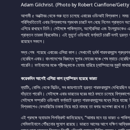
Adam Gilchrist. (Photo by Robert Cianflone/Getty
আগামী ৫ অক্টোবর থেকে শুরু হতে চলেছে এবারের ওডিআই বিশ্বকাপ। সময় য
পরিস্থিতিতেই এবার বিশ্বকাপের প্রথখম চারটে দল বেছে নিলেন প্রাক্তন অস
এগিয়ে রাখছেন তিনি। সেইসঙ্গে পাকিস্তান, অস্ট্রেলিয়া এবং ইংল্যান্ডকেও এব
প্রাক্তন তারকা ক্রিকেটার। এই মুহূর্তে ওডিআই ফর্ম্যাটে চারটি দলই দুরন্ত 
রয়েছেন সকলে।
সদ্য শেষ গয়েছে এবারের এসিয়া কাপ। সেখানেই দুর্ধর্ষ পারফরম্যান্স প্র
হেরেছিল এবার। বাংলাদেশের বিরুদ্ধে সুপার ফোরের মঞ্চে শেষ ম্যাচে হেরেছ
পারেনি। ফাইনালের মঞ্চে শ্রীলঙ্কাকে হেলায় হারিয়ে চ্যাম্পিয়নের মুকুট মা
কয়েকদিন আগেই এশিয়া কাপ চ্যাম্পিয়ন হয়েছে ভারত
ব্যাটিং, বোলিং থেকে ফিল্ডিং, সব জায়গাতেই দুরন্ত পারফরম্যান্স দেখিয়ে
দাঁড়াতে পারেনি। সেইসঙ্গে এবার ভারতের ঘরের মাঠে বসতে চলেছে বিশ্বক
সেইসঙ্গে সম্প্রতি ওডিআই ফর্ম্যাটে দুরন্ত পারফরম্যান্সের মধ্যে দিয়ে যাচ্ছে
বিশ্বকাপেও ফেভারিটের তকমা নিয়ে মাঠে নামছে তা বলার অপেক্ষা রাখে না। বিশ
এই প্রসঙ্গে অ্যাডাম গিলক্রিস্ট জানিয়েছেন, “আমার মনে হয় ভারত ও পাকিস্
সেমিফাইনালে পৌঁছনোর সুযোগ রয়েছে। ভারতে আসের আগে দক্ষিণ আফ্রিকার বির