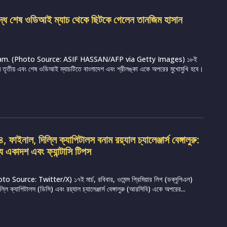
ুদ্ধে শেষ ওডিআই ম্যাচ থেকে ছিটকে গেলেন তানজিম হাসান
m. (Photo Source: ASIF HASSAN/AFP via Getty Images) ১৮ই
্রামে তৃতীয় এবং শেষ ওডিআই ম্যাচটিতে বাংলাদেশ এবং শ্রীলঙ্কা একে অপরের মুখোমুখি হবে।
ফাইনাল, দিল্লি ক্যাপিটালস বনাম রয়্যাল চ্যালেঞ্জার্স বেঙ্গালুরু:
্য একাদশ এবং ফ্যান্টাসি টিপস
Source: Twitter/X) ১৭ই মার্চ, রবিবার, ওমেন্স প্রিমিয়ার লিগ (ডব্লুপিএল)
ি ক্যাপিটালস (ডিসি) এবং রয়্যাল চ্যালেঞ্জার্স বেঙ্গালুরু (আরসিবি) একে অপরের...