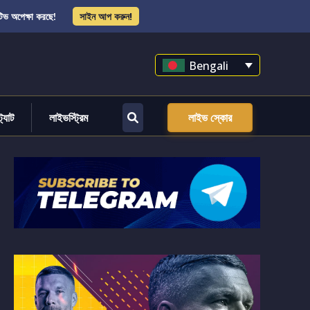
িভ অপেক্ষা করছে!
সাইন আপ করুন!
Bengali
্ট্যাট
লাইভস্ট্রিম
লাইভ স্কোর