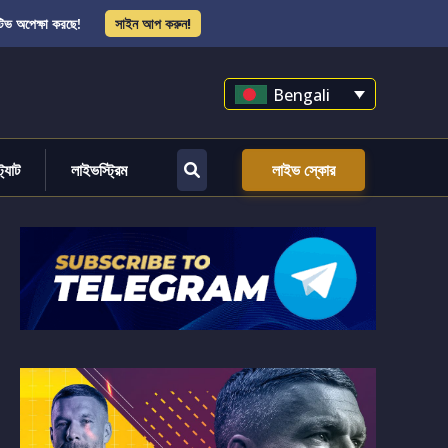
িভ অপেক্ষা করছে!
সাইন আপ করুন!
Bengali
্ট্যাট
লাইভস্ট্রিম
লাইভ স্কোর