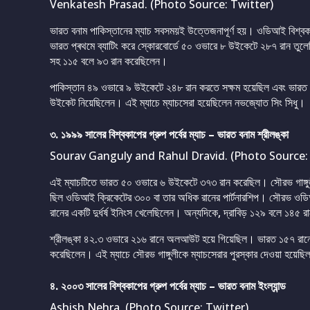
Venkatesh Prasad. (Photo Source: Twitter)
ভারত বনাম পাকিস্তানের ম্যাচ সবসময়ই উত্তেজনাপূর্ণ হয়। ওডিআই বিশ্বক
ভারত প্ৰথমে ব্যাটিং করে স্কোরবোর্ডে ৫০ ওভারে ৮ উইকেটে ২৮৭ রান তুলে
সহ ১১৫ বলে ৯৩ রান করেছিলেন।
পাকিস্তান ৪৯ ওভারে ৯ উইকেটে ২৪৮ রান করতে সক্ষম হয়েছিল এবং ভারত ৩
উইকেট নিয়েছিলেন। এই ম্যাচে ম্যাচসেরা হয়েছিলেন নভজ্যোত সিং সিধু।
৩. ১৯৯৯ সালের বিশ্বকাপের গ্রুপ পর্বের ম্যাচ – ভারত বনাম শ্রীলঙ্কা
Sourav Ganguly and Rahul Dravid. (Photo Source:
এই ম্যাচটিতে ভারত ৫০ ওভারে ৬ উইকেটে ৩৭৩ রান করেছিল। সৌরভ গাঙ্গুলী
ছিল ওডিআই ক্রিকেটের ৩০০ বা তার অধিক রানের পার্টনারশিপ। সৌরভ ওডিআ
রানের একটি দুর্ধর্ষ ইনিংস খেলেছিলেন। অন্যদিকে, দ্রাবিড় ১২৯ বলে ১৪৫
শ্রীলঙ্কা ৪২.৩ ওভারে ২১৬ রানে অলআউট হয়ে গিয়েছিল। ভারত ১৫৭ রানে
করেছিলেন। এই ম্যাচে সৌরভ গাঙ্গুলীকে ম্যাচসেরার পুরস্কার দেওয়া হয়েছ
৪. ২০০৩ সালের বিশ্বকাপের গ্রুপ পর্বের ম্যাচ – ভারত বনাম ইংল্যান্ড
Ashish Nehra. (Photo Source: Twitter)