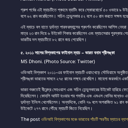
গ্রুপ পর্বের এই ম্যাচটিতে প্ৰথমে ব্যাটিং করে স্কোরবোর্ডে ৫০ ওভারে ৯ উ
বলে ৬২ রান করেছিলেন। সচিন তেন্ডুলকার ৫২ বলে ৫০ রান করতে সক্ষম হ
এই ম্যাচে বল হাতে দুর্দান্ত পারফরম্যান্সের প্রদর্শন করেছিলেন আশিস 
মাত্র ২৩ রান দিয়ে ৬ উইকেট শিকার করেছিলেন এবং ম্যাচসেরার পুরস্কার 
ভারতীয় দল ম্যাচটিতে ৮২ রানে জয় পেয়েছিল।
৫. ২০১১ সালের বিশ্বকাপের ফাইনাল ম্যাচ – ভারত বনাম শ্রীলঙ্কা
MS Dhoni. (Photo Source: Twitter)
ওডিআই বিশ্বকাপ ২০১১-এর ফাইনাল ম্যাচটি ওয়াংখেড়ে স্টেডিয়ামে অনুষ্ঠিত
শ্রীলঙ্কা ভারতের সামনে ২৭৫ রানের লক্ষ্য রেখেছিল। মাহেলা জয়বর্ধনে
ভারত শুরুতেই বীরেন্দ্র সেহওয়াগ এবং সচিন তেন্ডুলকারের উইকেট হারিয়ে 
দিয়েছিলেন। কোহলি আউট হওয়ার পর গম্ভীর এবং এমএস ধোনির মধ্যেও একটি 
দুর্দান্ত ইনিংস খেলেছিলেন। অন্যদিকে, ধোনি ৭৯ বলে অপরাজিত ৯১ রান 
উইকেটে ২৭৭ রানে পৌঁছে ম্যাচটি জিতে নিয়েছিল।
The post
ওডিআই বিশ্বকাপের মঞ্চে ভারতের পাঁচটি স্মরণীয় ম্যাচের ব্যা