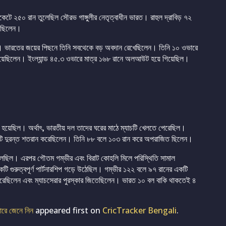
ইকেটে ২৫০ রান তুলেছিল সৌরভ গাঙ্গুলীর নেতৃত্বাধীন ভারত। রাহুল দ্রাবিড় ৭২
য়েছিলেন।
নেহরা। ভারতের জয়ের পিছনে তিনি সবথেকে বড় অবদান রেখেছিলেন। তিনি ১০ ওভারে
পেয়েছিলেন। ইংল্যান্ড ৪৫.৩ ওভারে মাত্র ১৬৮ রানে অলআউট হয়ে গিয়েছিল।
 হয়েছিল। অর্থাৎ, ভারতীয় দল তাদের ঘরের মাঠে ম্যাচটি খেলতে পেরেছিল।
 একটি দুরন্ত শতরান করেছিলেন। তিনি ৮৮ বলে ১০৩ রান করে অপরাজিত ছিলেন।
ফেলেছিল। এরপর গৌতম গম্ভীর এবং বিরাট কোহলি মিলে পরিস্থিতি সামাল
গুরুত্বপূর্ণ পার্টনারশিপ গড়ে উঠেছিল। গম্ভীর ১২২ বলে ৯৭ রানের একটি
করেছিলেন এবং ম্যাচসেরার পুরস্কার জিতেছিলেন। ভারত ১০ বল বাকি থাকতেই ৪
পারে জেনে নিন
appeared first on
CricTracker Bengali
.