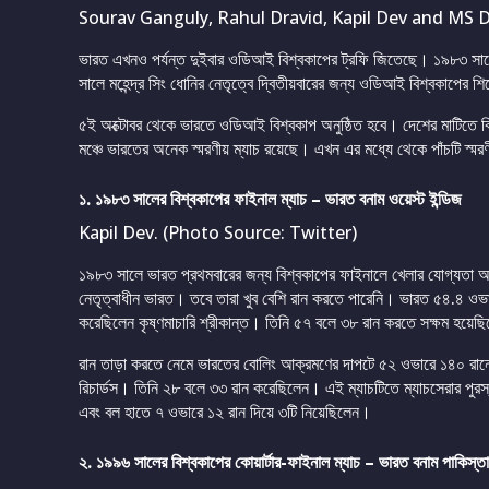
Sourav Ganguly, Rahul Dravid, Kapil Dev and MS D
ভারত এখনও পর্যন্ত দুইবার ওডিআই বিশ্বকাপের ট্রফি জিতেছে। ১৯৮৩ সাল
সালে মহেন্দ্র সিং ধোনির নেতৃত্বে দ্বিতীয়বারের জন্য ওডিআই বিশ্বকাপের
৫ই অক্টোবর থেকে ভারতে ওডিআই বিশ্বকাপ অনুষ্ঠিত হবে। দেশের মাটিতে 
মঞ্চে ভারতের অনেক স্মরণীয় ম্যাচ রয়েছে। এখন এর মধ্যে থেকে পাঁচটি স্মর
১. ১৯৮৩ সালের বিশ্বকাপের ফাইনাল ম্যাচ – ভারত বনাম ওয়েস্ট ইন্ডিজ
Kapil Dev. (Photo Source: Twitter)
১৯৮৩ সালে ভারত প্রথমবারের জন্য বিশ্বকাপের ফাইনালে খেলার যোগ্যতা অর
নেতৃত্বাধীন ভারত। তবে তারা খুব বেশি রান করতে পারেনি। ভারত ৫৪.৪ ওভ
করেছিলেন কৃষ্ণমাচারি শ্রীকান্ত। তিনি ৫৭ বলে ৩৮ রান করতে সক্ষম হয়েছ
রান তাড়া করতে নেমে ভারতের বোলিং আক্রমণের দাপটে ৫২ ওভারে ১৪০ রানে
রিচার্ডস। তিনি ২৮ বলে ৩৩ রান করেছিলেন। এই ম্যাচটিতে ম্যাচসেরার পুরস
এবং বল হাতে ৭ ওভারে ১২ রান দিয়ে ৩টি নিয়েছিলেন।
২. ১৯৯৬ সালের বিশ্বকাপের কোয়ার্টার-ফাইনাল ম্যাচ – ভারত বনাম পাকিস্ত