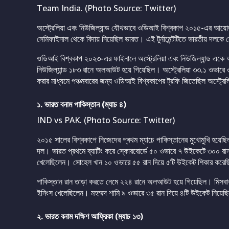
Team India. (Photo Source: Twitter)
অস্ট্রেলিয়া এবং নিউজিল্যান্ড যৌথভাবে ওডিআই বিশ্বকাপ ২০১৫-এর আয়
সেমিফাইনাল থেকে বিদায় নিয়েছিল ভারত। এই টুর্নামেন্টটিতে ভারতীয় দলকে নে
ওডিআই বিশ্বকাপ ২০২৩-এর ফাইনালে অস্ট্রেলিয়া এবং নিউজিল্যান্ড একে 
নিউজিল্যান্ড ১৮৩ রানে অলআউট হয়ে গিয়েছিল। অস্ট্রেলিয়া ৩৩.১ ওভারে ৩
করার মাধ্যমে পঞ্চমবারের জন্য ওডিআই বিশ্বকাপের ট্রফি জিতেছিল অস্ট্রে
১. ভারত বনাম পাকিস্তান (ম্যাচ ৪)
IND vs PAK. (Photo Source: Twitter)
২০১৫ সালের বিশ্বকাপে নিজেদের প্ৰথম ম্যাচে পাকিস্তানের মুখোমুখি হয়েছি
দল। ভারত প্রথমে ব্যাটিং করে স্কোরবোর্ডে ৫০ ওভারে ৭ উইকেটে ৩০০ র
খেলেছিলেন। সোহেল খান ১০ ওভারে ৫৫ রান দিয়ে ৫টি উইকেট শিকার করে
পাকিস্তান রান তাড়া করতে নেমে ২২৪ রানে অলআউট হয়ে গিয়েছিল। মিসবাহ-
ইনিংস খেলেছিলেন। মহম্মদ শামি ৯ ওভারে ৩৫ রান দিয়ে ৪টি উইকেট নিয়েছি
২. ভারত বনাম দক্ষিণ আফ্রিকা (ম্যাচ ১৩)