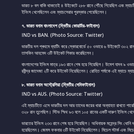
ভারত ৮ বল বাকি থাকতেই ৪ উইকেটে ২৮৮ রানে পৌঁছে গিয়েছিল এবং ম্যাচ
ইনিংস খেলেছিলেন এবং ম্যাচসেরার পুরস্কার পেয়েছিলেন।
৭. ভারত বনাম বাংলাদেশ (দ্বিতীয় কোয়ার্টার-ফাইনাল)
IND vs BAN. (Photo Source: Twitter)
ভারতীয় দল প্ৰথমে ব্যাটিং করে স্কোরবোর্ডে ৫০ ওভারে ৬ উইকেটে ৩০২ রান 
তাসকিন আহমেদ ৩টি উইকেট শিকার করেছিলেন।
বাংলাদেশের ইনিংস মাত্র ১৯৩ রানে শেষ হয়ে গিয়েছিল। উমেশ যাদব ৯ ওভার
রবীন্দ্র জাদেজা ২টি করে উইকেট নিয়েছিলেন। রোহিত শর্মাকে এই ম্যাচে ম্য
৮. ভারত বনাম অস্ট্রেলিয়া (দ্বিতীয় সেমিফাইনাল)
IND vs AUS. (Photo Source: Twitter)
এই ম্যাচটিতে এসে ভারতীয় দল আর তাদের জয়ের ধারা অব্যাহত রাখতে পারেনি
৩২৮ রান তুলেছিল। স্টিভ স্মিথ ৯৩ বলে ১০৫ রানের একটি দারুণ ইনিংস খ
ভারতের ইনিংস ২৩৩ রানে শেষ হয়ে গিয়েছিল। অধিনায়ক মহেন্দ্র সিং ধোনি দ
হয়েছিলেন। জেমস ফকনার ৩টি উইকেট নিয়েছিলেন। মিচেল স্টার্ক এবং মিচে