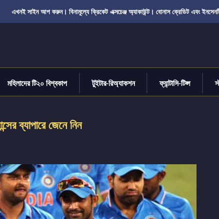
এখনই সাইন আপ করুন। বিনামূল্যে ক্রিকেট এক্সচেঞ্জ অ্যাকাউন্ট। বোনাস ক্রেডিট এবং ইনসেনট
মহিলাদের টি২০ বিশ্বকাপ
টুইটার-রিঅ্যাকশন
ফ্যান্টাসি-টিপ্স
স
সের ব্যাপারে জেনে নিন