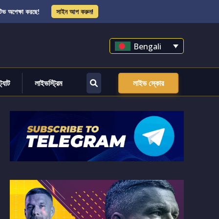
িভ অপেক্ষা করছে!
সাইন আপ করুন!
Bengali
্ট্যাট
লাইভস্ট্রিম
লাইভ স্কোর