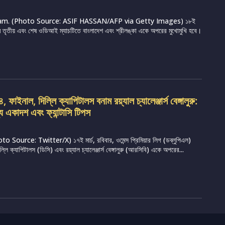
m. (Photo Source: ASIF HASSAN/AFP via Getty Images) ১৮ই
্রামে তৃতীয় এবং শেষ ওডিআই ম্যাচটিতে বাংলাদেশ এবং শ্রীলঙ্কা একে অপরের মুখোমুখি হবে।
ফাইনাল, দিল্লি ক্যাপিটালস বনাম রয়্যাল চ্যালেঞ্জার্স বেঙ্গালুরু:
্য একাদশ এবং ফ্যান্টাসি টিপস
Source: Twitter/X) ১৭ই মার্চ, রবিবার, ওমেন্স প্রিমিয়ার লিগ (ডব্লুপিএল)
ি ক্যাপিটালস (ডিসি) এবং রয়্যাল চ্যালেঞ্জার্স বেঙ্গালুরু (আরসিবি) একে অপরের...