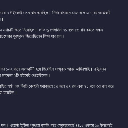
ভারে ৭ উইকেটে ৩০৭ রান করেছিল। শিখর ধাওয়ান ১৪৬ বলে ১৩৭ রানের একটি
েন।
ে ম্যাচটি জিতে নিয়েছিল। ফাফ ডু প্লেসিস ৭১ বলে ৫৫ রান করতে সক্ষম
যাচসেরার পুরস্কার জিতেছিলেন শিখর ধাওয়ান।
মাত্র ১০২ রানে অলআউট হয়ে গিয়েছিল সংযুক্ত আরব আমিরশাহি। রবিচন্দ্রন
দ্র জাদেজা ২টি উইকেট পেয়েছিলেন।
িত শর্মা এবং বিরাট কোহলি যথাক্রমে ৫৫ বলে ৫৭ রান এবং ৪১ বলে ৩৩ রান করে
ওয়া হয়েছিল।
ীন দল। ওয়েস্ট ইন্ডিজ প্ৰথমে ব্যাটিং করে স্কোরবোর্ডে ৪৪.২ ওভারে ১০ উইকেটে