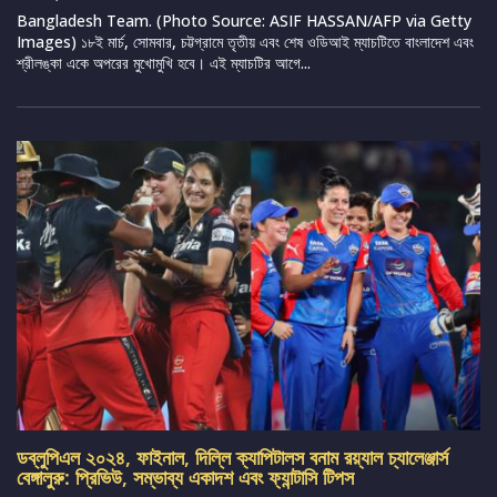
Bangladesh Team. (Photo Source: ASIF HASSAN/AFP via Getty
Images) ১৮ই মার্চ, সোমবার, চট্টগ্রামে তৃতীয় এবং শেষ ওডিআই ম্যাচটিতে বাংলাদেশ এবং
শ্রীলঙ্কা একে অপরের মুখোমুখি হবে। এই ম্যাচটির আগে...
ডব্লুপিএল ২০২৪, ফাইনাল, দিল্লি ক্যাপিটালস বনাম রয়্যাল চ্যালেঞ্জার্স
বেঙ্গালুরু: প্রিভিউ, সম্ভাব্য একাদশ এবং ফ্যান্টাসি টিপস