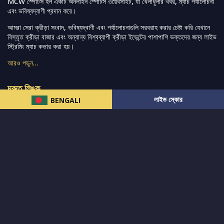
MCW স্পোর্টস হল একটি অনলাইন স্পোর্টস ওয়েবসাইট, যা খেলাধুলার খবর, ম্যাচ পর্যালোচনা
এবং ভবিষ্যদ্বাণী প্রদান করে।
আমরা সেরা ক্রীড়া সংবাদ, ভবিষ্যদ্বাণী এবং পর্যালোচনাগুলি সরবরাহ করার চেষ্টা করি যেখানে
বিস্তৃত ক্রীড়া বাজার এবং অন্যান্য বিশ্বব্যাপী ক্রীড়া ইভেন্টের পাশাপাশি ভক্তদের জন্য লাইভ
স্ট্রিমিং ম্যাচ কভার করা হয়।
আরও পড়ুন…
দ্রুত লিঙ্ক
লাইভ স্কোর
BENGALI
নিউজ
টুইটার-রিঅ্যাকশন
लলাইভ স্কোর
ভারত-বনাম-অস্ট্রেলিয়া
ফ্যান্টাসি-টিপ্স
আমাদের সম্পর্কে
আইপিএল
স্ট্যাট
মহিলাদের-টি২০-বিশ্বকাপ
এনালাইসিস
সাপোর্ট
আমাদের নিউজলেটার এ সাবস্ক্রাইব করুন।
এখনই সাবস্ক্রাইব করুন