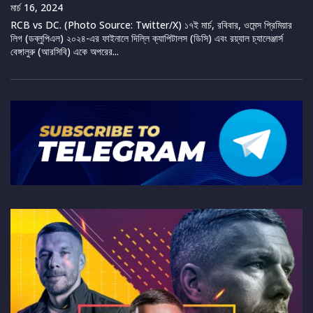
মার্চ 16, 2024
RCB vs DC. (Photo Source: Twitter/X) ১৭ই মার্চ, রবিবার, ওমেন্স প্রিমিয়ার
লিগ (ডব্লুপিএল) ২০২৪-এর ফাইনালে দিল্লি ক্যাপিটালস (ডিসি) এবং রয়্যাল চ্যালেঞ্জার্স
বেঙ্গালুরু (আরসিবি) একে অপরের...