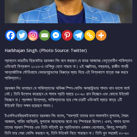
Harbhajan Singh. (Photo Source: Twitter)
প্রাক্তন ভারতীয় ক্রিকেটার হরভজন সিং মনে করছেন যে বাবর আজমের নেতৃত্বাধীন পাকিস্তান
ওডিআই বিশ্বকাপ ২০২৩-এ বেশিদূর যেতে পারবে না। ৬ই অক্টোবর, শুক্রবার, রাজীব গান্ধী
আন্তর্জাতিক স্টেডিয়ামে নেদারল্যান্ডসের বিরুদ্ধে ম্যাচ দিয়ে এই বিশ্বকাপে যাত্রা শুরু করবে
পাকিস্তান।
হরভজন সিং বলেছেন যে পাকিস্তানের অভিজ্ঞ স্পিন-বোলিং অলরাউন্ডার শাদাব খান ভালো ফর্মে
নেই। তিনি উল্লেখ করেছেন যে শাদাব প্রতি ম্যাচে ৫০-৬০ রান দিচ্ছেন এবং কোনো উইকেট
নিচ্ছেন না। প্রসঙ্গত উল্লেখ্য, পাকিস্তানের হয়ে শেষ চারটি ওডিআই ম্যাচে মাত্র ২টি
উইকেট নিতে সক্ষম হয়েছেন শাদাব।
ইএসপিএনক্রিকইনফোতে হরভজন সিং বলেন, “অবশ্যই তাদের দলে সাকলাইন মুশতাক, সৈয়দ
আজমল, শাহিদ আফ্রিদি, মুশতাক আহমেদের মতো বড় স্পিনাররা ছিলেন। এখন, শাদাব হলেন
তাদের প্রধান স্পিনার এবং তিনি সত্যিই খুব প্রতিভাবান একজন খেলোয়াড়, কিন্তু সম্প্রতি
তিনি তার সেরা বোলিং করছেন না, তিনি উইকেট নিতে পারছেন না। তিনি খুব সহজেই ৫০-৬০