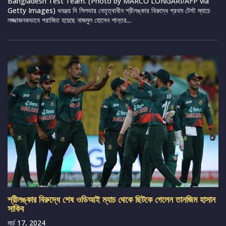
Bangladesh Test Team. (Photo by MARCO LONGARI/AFP via
Getty Images) ধনঞ্জয় দি সিলভার নেতৃত্বাধীন শ্রীলঙ্কার বিরুদ্ধে প্রথম টেস্ট ম্যাচে
লজ্জাজনকভাবে পরাজিত হয়েছে নাজমুল হোসেন শান্তর...
শ্রীলঙ্কার বিরুদ্ধে শেষ ওডিআই ম্যাচ থেকে ছিটকে গেলেন তানজিম হাসান
সাকিব
মার্চ 17, 2024