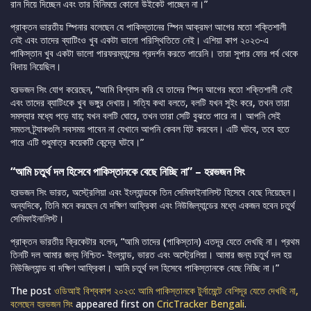
রান দিয়ে দিচ্ছেন এবং তার বিনিময়ে কোনো উইকেট পাচ্ছেন না।”
প্রাক্তন ভারতীয় স্পিনার বলেছেন যে পাকিস্তানের স্পিন আক্রমণ আগের মতো শক্তিশালী
নেই এবং তাদের ব্যাটিংও খুব একটা ভালো পরিস্থিতিতে নেই। এশিয়া কাপ ২০২৩-এ
পাকিস্তান খুব একটা ভালো পারফরম্যান্সের প্রদর্শন করতে পারেনি। তারা সুপার ফোর পর্ব থেকে
বিদায় নিয়েছিল।
হরভজন সিং যোগ করেছেন, “আমি বিশ্বাস করি যে তাদের স্পিন আগের মতো শক্তিশালী নেই
এবং তাদের ব্যাটিংকে খুব ভঙ্গুর দেখায়। সত্যি কথা বলতে, বলটি যখন সুইং করে, তখন তারা
সমস্যার মধ্যে পড়ে যায়; যখন বলটি ঘোরে, তখন তারা সেটি বুঝতে পারে না। আপনি সেই
সমতল ট্র্যাকগুলি সবসময় পাবেন না যেখানে আপনি কেবল হিট করবেন। এটি ঘটবে, তবে হতে
পারে এটি শুধুমাত্র কয়েকটি কেন্দ্রে ঘটবে।”
“আমি চতুর্থ দল হিসেবে পাকিস্তানকে বেছে নিচ্ছি না” – হরভজন সিং
হরভজন সিং ভারত, অস্ট্রেলিয়া এবং ইংল্যান্ডকে তিন সেমিফাইনালিস্ট হিসেবে বেছে নিয়েছেন।
অন্যদিকে, তিনি মনে করছেন যে দক্ষিণ আফ্রিকা এবং নিউজিল্যান্ডের মধ্যে একজন হবেন চতুর্থ
সেমিফাইনালিস্ট।
প্রাক্তন ভারতীয় ক্রিকেটার বলেন, “আমি তাদের (পাকিস্তান) এতদূর যেতে দেখছি না। প্রথম
তিনটি দল আমার জন্য নিশ্চিত- ইংল্যান্ড, ভারত এবং অস্ট্রেলিয়া। আমার জন্য চতুর্থ দল হয়
নিউজিল্যান্ড বা দক্ষিণ আফ্রিকা। আমি চতুর্থ দল হিসেবে পাকিস্তানকে বেছে নিচ্ছি না।”
The post
ওডিআই বিশ্বকাপ ২০২৩: আমি পাকিস্তানকে টুর্নামেন্টে বেশিদূর যেতে দেখছি না,
বলেছেন হরভজন সিং
appeared first on
CricTracker Bengali
.