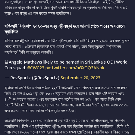
রান তুলেছিল। ভারত খুব সহজেই রান তাড়া করে ম্যাচটি জিতে নিয়েছিল। এই টুর্নামেন্টটিতে
অধিনায়ক দাসুন শানাকা ব্যাট হাতে খুবই খারাপ পারফরম্যান্সের প্রদর্শন করেছিলেন। তিনি ৬টি
ম্যাচ খেলে মাত্র ৫৪ রান করতে সক্ষম হয়েছিলেন।
ওডিআই বিশ্বকাপ ২০২৩-এর জন্য শ্রীলঙ্কা দলে জায়গা পেতে পারেন অ্যাঞ্জেলো
ম্যাথিউস
অভিজ্ঞ অলরাউন্ডার অ্যাঞ্জেলো ম্যাথিউস শ্রীলঙ্কার ওডিআই বিশ্বকাপ ২০২৩-এর দলে সুযোগ
পেতে পারেন। ওডিআই ক্রিকেটে তার রেকর্ড বেশ ভালো, তবে জিম্বাবুয়েতে বিশ্বকাপের
বাছাইপর্বে তিনি অংশগ্রহণ করেননি।
🚨Angelo Mathews likely to be named in Sri Lanka’s ODI World
Cup squad.
#CWC23
pic.twitter.com/hGXOQ3ANok
— RevSportz (@RevSportz)
September 20, 2023
অ্যাঞ্জেলো ম্যাথিউস এখনও পর্যন্ত ২২১টি ওডিআই ম্যাচ খেলেছেন এবং ৫৮৬৫ রান করেছেন।
তিনি এই রান ৪১.০১ গড় এবং ৮৩.১১ স্ট্রাইক রেটে করেছেন। তার নামে ৩টি শতরান এবং
৪০টি অর্ধশতরান রয়েছে। এই ফরম্যাটে তার সর্বোচ্চ রান হল ১৩৯। বল হাতে তিনি মোট
১২০টি উইকেট শিকার করেছেন। তার বোলিংয়ের গড় এবং ইকোনমি রেট হল যথাক্রমে ৩৩.৩৬
এবং ৪.৬৩। তার সেরা বোলিং পরিসংখ্যান হল ৬/২০।
ওডিআই বিশ্বকাপ ২০১৯-এ অ্যাঞ্জেলো ম্যাথিউস ব্যাট হাতে ভালো পারফরম্যান্সের প্রদর্শন
করেছিলেন। তিনি এই টুর্নামেন্টটিতে শ্রীলঙ্কার হয়ে দ্বিতীয় সর্বোচ্চ রান করেছিলেন। তিনি ৭টি
ম্যাচ খেলে ৪০.৬৬ গড়ের সাথে ২৪৪ রান করতে সক্ষম হয়েছিলেন। ভারতীয় দলের বিরুদ্ধে তার