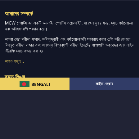
আমাদের সম্পর্কে
MCW স্পোর্টস হল একটি অনলাইন স্পোর্টস ওয়েবসাইট, যা খেলাধুলার খবর, ম্যাচ পর্যালোচনা
এবং ভবিষ্যদ্বাণী প্রদান করে।
আমরা সেরা ক্রীড়া সংবাদ, ভবিষ্যদ্বাণী এবং পর্যালোচনাগুলি সরবরাহ করার চেষ্টা করি যেখানে
বিস্তৃত ক্রীড়া বাজার এবং অন্যান্য বিশ্বব্যাপী ক্রীড়া ইভেন্টের পাশাপাশি ভক্তদের জন্য লাইভ
স্ট্রিমিং ম্যাচ কভার করা হয়।
আরও পড়ুন…
দ্রুত লিঙ্ক
লাইভ স্কোর
BENGALI
নিউজ
টুইটার-রিঅ্যাকশন
लলাইভ স্কোর
ভারত-বনাম-অস্ট্রেলিয়া
ফ্যান্টাসি-টিপ্স
আমাদের সম্পর্কে
আইপিএল
স্ট্যাট
মহিলাদের-টি২০-বিশ্বকাপ
এনালাইসিস
সাপোর্ট