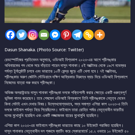
Dasun Shanaka. (Photo Source: Twitter)
রেভস্পোর্টজের প্রতিবেদন অনুসারে, ওডিআই বিশ্বকাপ ২০২৩-এর আগে শ্রীলঙ্কার
অধিনায়কের পদ থেকে সরে দাঁড়াতে পারেন দাসুন শানাকা। ৫ই অক্টোবর থেকে ১৯শে নভেম্বর
পর্যন্ত টুর্নামেন্টটি চলবে এবং ভারতের ১০টি কেন্দ্র জুড়ে এটি খেলা হবে। ৭ই অক্টোবর,
শ্রীলঙ্কার অরুণ জেটলি স্টেডিয়ামে দক্ষিণ আফ্রিকার বিরুদ্ধে ম্যাচ দিয়ে ওডিআই বিশ্বকাপে
নিজেদের যাত্রা শুরু করবে শ্রীলঙ্কা।
অভিজ্ঞ অলরাউন্ডার দাসুন শানাকা শ্রীলঙ্কা দলকে শক্তিশালী করার ক্ষেত্রে একটি গুরুত্বপূর্ণ
ভূমিকা পালন করেছেন। তবে শেষমেশ ওডিআই বিশ্বকাপে তিনি শ্রীলঙ্কাকে নেতৃত্ব দেবেন
কিনা সেটাই এখন দেখার বিষয়। উল্লেখযোগ্যভাবে, সদ্য সমাপ্ত এশিয়া কাপ ২০২৩-এ তিনি
দলকে ফাইনাল পর্যন্ত নিয়ে গিয়েছিলেন। ফাইনালে তারা রোহিত শর্মার নেতৃত্বাধীন ভারতীয়
দলের মুখোমুখি হয়েছিল এবং একটি লজ্জাজনক হারের মুখোমুখি হয়েছিল।
এশিয়া কাপ ২০২৩-এর ফাইনালে শ্রীলঙ্কা ভারতের কাছে ১০ উইকেটে পরাজিত হয়েছিল।
দাসুন শানাকার নেতৃত্বাধীন দল প্ৰথমে ব্যাটিং করে স্কোরবোর্ডে ১৫.২ ওভারে ১০ উইকেটে ৫০