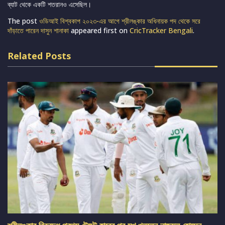
ব্যাট থেকে একটি শতরানও এসেছিল।
The post
ওডিআই বিশ্বকাপ ২০২৩-এর আগে শ্রীলঙ্কার অধিনায়ক পদ থেকে সরে
দাঁড়াতে পারেন দাসুন শানাকা
appeared first on
CricTracker Bengali
.
Related Posts