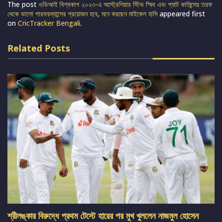
The post
ওডিআই বিশ্বকাপ ২০২৩-এ অস্ট্রেলিয়ার স্টিভ স্মিথ এবং প্যাট কামিন্সের তরফ
থেকে ভালো পারফরম্যান্সের প্রয়োজন হবে, মনে করছেন মাইকেল হাসি
appeared first
on
CricTracker Bengali
.
Related Posts
শ্রীলঙ্কার বিরুদ্ধে প্রথম টেস্টে হারের পর মুখ খুললেন নাজমুল হোসেন