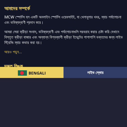
আমাদের সম্পর্কে
MCW স্পোর্টস হল একটি অনলাইন স্পোর্টস ওয়েবসাইট, যা খেলাধুলার খবর, ম্যাচ পর্যালোচনা
এবং ভবিষ্যদ্বাণী প্রদান করে।
আমরা সেরা ক্রীড়া সংবাদ, ভবিষ্যদ্বাণী এবং পর্যালোচনাগুলি সরবরাহ করার চেষ্টা করি যেখানে
বিস্তৃত ক্রীড়া বাজার এবং অন্যান্য বিশ্বব্যাপী ক্রীড়া ইভেন্টের পাশাপাশি ভক্তদের জন্য লাইভ
স্ট্রিমিং ম্যাচ কভার করা হয়।
আরও পড়ুন…
দ্রুত লিঙ্ক
লাইভ স্কোর
BENGALI
নিউজ
টুইটার-রিঅ্যাকশন
लলাইভ স্কোর
ভারত-বনাম-অস্ট্রেলিয়া
ফ্যান্টাসি-টিপ্স
আমাদের সম্পর্কে
আইপিএল
স্ট্যাট
মহিলাদের-টি২০-বিশ্বকাপ
এনালাইসিস
সাপোর্ট