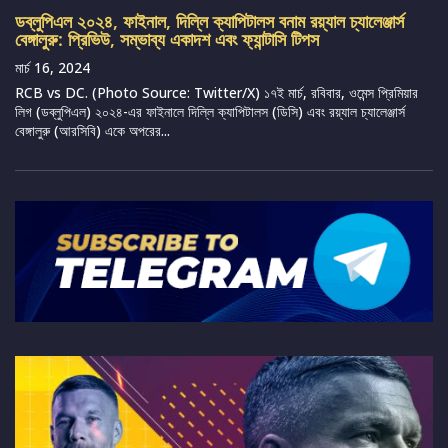
ডব্লুপিএল ২০২৪, ফাইনাল, দিল্লি ক্যাপিটালস বনাম রয়্যাল চ্যালেঞ্জার্স
বেঙ্গালুরু: প্রিভিউ, সম্ভাব্য একাদশ এবং ফ্যান্টাসি টিপস
মার্চ 16, 2024
RCB vs DC. (Photo Source: Twitter/X) ১৭ই মার্চ, রবিবার, ওমেন্স প্রিমিয়ার
লিগ (ডব্লুপিএল) ২০২৪-এর ফাইনালে দিল্লি ক্যাপিটালস (ডিসি) এবং রয়্যাল চ্যালেঞ্জার্স
বেঙ্গালুরু (আরসিবি) একে অপরের...