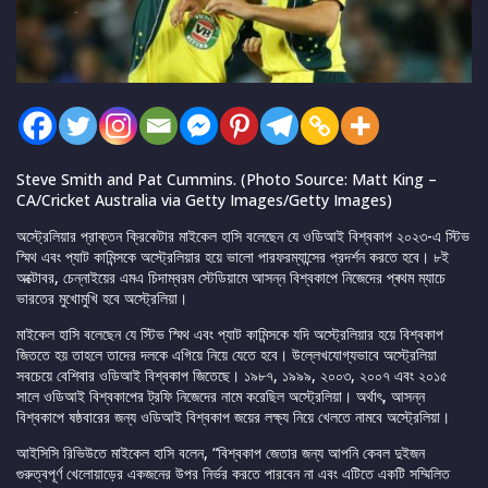
Steve Smith and Pat Cummins. (Photo Source: Matt King –
CA/Cricket Australia via Getty Images/Getty Images)
অস্ট্রেলিয়ার প্রাক্তন ক্রিকেটার মাইকেল হাসি বলেছেন যে ওডিআই বিশ্বকাপ ২০২৩-এ স্টিভ
স্মিথ এবং প্যাট কামিন্সকে অস্ট্রেলিয়ার হয়ে ভালো পারফরম্যান্সের প্রদর্শন করতে হবে। ৮ই
অক্টোবর, চেন্নাইয়ের এমএ চিদাম্বরম স্টেডিয়ামে আসন্ন বিশ্বকাপে নিজেদের প্ৰথম ম্যাচে
ভারতের মুখোমুখি হবে অস্ট্রেলিয়া।
মাইকেল হাসি বলেছেন যে স্টিভ স্মিথ এবং প্যাট কামিন্সকে যদি অস্ট্রেলিয়ার হয়ে বিশ্বকাপ
জিততে হয় তাহলে তাদের দলকে এগিয়ে নিয়ে যেতে হবে। উল্লেখযোগ্যভাবে অস্ট্রেলিয়া
সবচেয়ে বেশিবার ওডিআই বিশ্বকাপ জিতেছে। ১৯৮৭, ১৯৯৯, ২০০৩, ২০০৭ এবং ২০১৫
সালে ওডিআই বিশ্বকাপের ট্রফি নিজেদের নামে করেছিল অস্ট্রেলিয়া। অর্থাৎ, আসন্ন
বিশ্বকাপে ষষ্ঠবারের জন্য ওডিআই বিশ্বকাপ জয়ের লক্ষ্য নিয়ে খেলতে নামবে অস্ট্রেলিয়া।
আইসিসি রিভিউতে মাইকেল হাসি বলেন, “বিশ্বকাপ জেতার জন্য আপনি কেবল দুইজন
গুরুত্বপূর্ণ খেলোয়াড়ের একজনের উপর নির্ভর করতে পারবেন না এবং এটিতে একটি সম্মিলিত