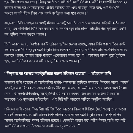
প্রচেষ্টার প্রয়োজন হবে। কিন্তু আমি মনে করি যদি অস্ট্রেলিয়াকে এই বিশ্বকাপটি জিততে হয়
তাহলে দলের বড় খেলোয়াড়দের এগিয়ে আসতে হবে এবং দায়িত্ব নিতে হবে, এই কথাগুলি
ভাবলে আপনি স্টিভ স্মিথ এবং প্যাট কামিন্সের কথা মনে করেন।”
এছাড়াও তিনি বলেছেন যে অস্ট্রেলিয়ার অলরাউন্ডার মিচেল মার্শকে থামানো সত্যিই কঠিন হতে
পারে, এর পাশাপাশি তিনি মনে করছেন যে স্পিনার অ্যাডাম জাম্পা ভারতীয় পরিস্থিতিতে একটি
বড় ভূমিকা পালন করতে পারেন।
তিনি আরও বলেন, “মার্শকে একটি দুর্দান্ত ভূমিকা দেওয়া হয়েছে, এখন তিনি প্ৰথম তিনে ব্যাট
করছেন এবং তিনি প্রচুর আত্মবিশ্বাস নিয়ে খেলছেন। সুতরাং, যদি তিনি তার আত্মবিশ্বাস আরও
বাড়াতে পারেন, তাহলে তাকে থামানো একেবারেই সহজ হবে না। অ্যাডাম জাম্পা পুরো টুর্নামেন্ট
জুড়ে অস্ট্রেলিয়ার জন্য একটি বড় ভূমিকা রাখতে পারেন।”
“বিশ্বকাপের আসরে অস্ট্রেলিয়ার দারুণ ইতিহাস রয়েছে” – মাইকেল হাসি
মাইকেল হাসি বলেছেন যে অস্ট্রেলিয়া বর্ডার-গাভাস্কার ট্রফিতে ভারতের বিরুদ্ধে ভালো পারফর্ম
করেছিল এবং বিশ্বকাপে তাদের দুর্দান্ত ইতিহাস রয়েছে, যা অক্টোবরে তাদের ভালো আত্মবিশ্বাস
দেবে। উল্লেখযোগ্যভাবে, অস্ট্রেলিয়া এই বছরের শুরুতে তিন ম্যাচের ওডিআই সিরিজে
ভারতকে ২-১ ব্যবধানে হারিয়েছিল। এই সিরিজটি ভারতের মাটিতে অনুষ্ঠিত হয়েছিল।
মাইকেল হাসি বলেন, “ভারতীয় পরিস্থিতিতে ভারতের বিরুদ্ধে সিরিজে (মার্চ মাসে) তারা ভালো
পারফর্ম করেছিল এবং এটা তাদের বিশ্বকাপের সময় অনেক আত্মবিশ্বাস দেবে। বিশ্বকাপের
আসরে অস্ট্রেলিয়ার দারুণ ইতিহাস রয়েছে। ফেভারিট বাছাই করা কঠিন কিন্তু আমি মনে করি
অস্ট্রেলিয়া সেখানে নিজেদেরকে একটি বড় সুযোগ দেবে।”