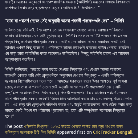
স্বরাষ্ট্র মন্ত্রকের অনুকরণে আন্তঃপ্রাদেশিক সমন্বয় (আইপিসি) মন্ত্রকের মাধ্যমে বিশ্বকাপে
অংশগ্রহণ করার জন্য ছাড়পত্রের অনুরোধ জানিয়ে চিঠি লিখেছিলাম।”
“তারা যা পরামর্শ দেবেন সেই অনুযায়ী আমরা পরবর্তী পদক্ষেপগুলি নেব” – পিসিবি
পাকিস্তানের ওডিআই বিশ্বকাপের ১৩ তম সংস্করণে খেলতে আসার ব্যাপারে পাকিস্তান
সরকার যা সিদ্ধান্ত নেবে তাই চূড়ান্ত হবে। পিসিবির তরফ থেকে চিঠি পাওয়ার পর এখনও
পর্যন্ত কিছু জানায়নি পাকিস্তান সরকার। তাই তাদের ভারতে আসার সম্ভাবনা কতটা সেই
ব্যাপারে এখনই কিছু যাচ্ছে না। পাকিস্তান তাদের ম্যাচগুলি ভারতের বাইরে খেলতে চেয়েছিল।
এর জন্য তারা আইসিসির কাছে আবেদনও জানিয়েছিল। কিন্তু আইসিসি তাদের এই আবেদন
প্রত্যাখ্যান করেছিল।
পিসিবি জানিয়েছে, “ভারতে সফর করতে দেওয়ার সিদ্ধান্ত এবং যেখানে আমরা আমাদের
ম্যাচগুলি খেলতে পারি সেই কেন্দ্রগুলিকে অনুমোদন দেওয়ার সিদ্ধান্ত – এগুলি পাকিস্তান
সরকারের বিশেষাধিকারের মধ্যে পড়ে। আমাদের সরকারের রায়ের উপর আমাদের পূর্ণ আস্থা
রয়েছে এবং তারা যা পরামর্শ দেবেন সেই অনুযায়ী আমরা পরবর্তী পদক্ষেপগুলি নেব। এটি
সম্পূর্ণরূপে সরকারের উপর নির্ভর করছে। পরবর্তী পদক্ষেপের বিষয়ে আমাদের পরামর্শ দেওয়ার
আগে পাকিস্তান সরকার কয়েকটি জিনিস নিয়ে আলোচনা করতে চায় এবং সবকিছু খতিয়ে দেখতে
চায়। এর জন্য যদি কেন্দ্রগুলি পরিদর্শন করতে এবং ইভেন্ট আয়োজকদের সাথে বৈঠক করার জন্য
ভারতে একটি বিশেষ দল পাঠানোর প্রয়োজন হয়, তবে এটি সম্পূর্ণভাবে সরকারের সিদ্ধান্ত
হবে।”
The post
ওডিআই বিশ্বকাপ ২০২৩: ভারতে খেলতে আসার ছাড়পত্র পাওয়ার জন্য
পাকিস্তান সরকারকে চিঠি দিল পিসিবি
appeared first on
CricTracker Bengali
.