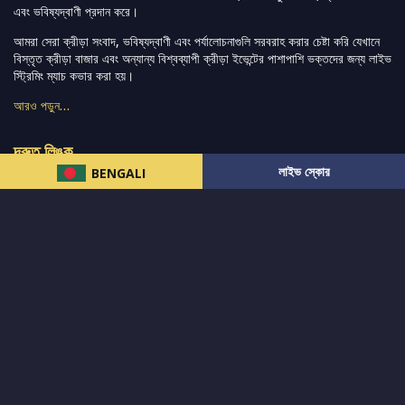
এবং ভবিষ্যদ্বাণী প্রদান করে।
আমরা সেরা ক্রীড়া সংবাদ, ভবিষ্যদ্বাণী এবং পর্যালোচনাগুলি সরবরাহ করার চেষ্টা করি যেখানে
বিস্তৃত ক্রীড়া বাজার এবং অন্যান্য বিশ্বব্যাপী ক্রীড়া ইভেন্টের পাশাপাশি ভক্তদের জন্য লাইভ
স্ট্রিমিং ম্যাচ কভার করা হয়।
আরও পড়ুন…
দ্রুত লিঙ্ক
লাইভ স্কোর
BENGALI
নিউজ
টুইটার-রিঅ্যাকশন
लলাইভ স্কোর
ভারত-বনাম-অস্ট্রেলিয়া
ফ্যান্টাসি-টিপ্স
আমাদের সম্পর্কে
আইপিএল
স্ট্যাট
মহিলাদের-টি২০-বিশ্বকাপ
এনালাইসিস
সাপোর্ট
আমাদের নিউজলেটার এ সাবস্ক্রাইব করুন।
এখনই সাবস্ক্রাইব করুন