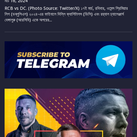
মার্চ 16, 2024
RCB vs DC. (Photo Source: Twitter/X) ১৭ই মার্চ, রবিবার, ওমেন্স প্রিমিয়ার
লিগ (ডব্লুপিএল) ২০২৪-এর ফাইনালে দিল্লি ক্যাপিটালস (ডিসি) এবং রয়্যাল চ্যালেঞ্জার্স
বেঙ্গালুরু (আরসিবি) একে অপরের...