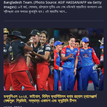
Bangladesh Team. (Photo Source: ASIF HASSAN/AFP via Getty
Images) ১৮ই মার্চ, সোমবার, চট্টগ্রামে তৃতীয় এবং শেষ ওডিআই ম্যাচটিতে বাংলাদেশ এবং
শ্রীলঙ্কা একে অপরের মুখোমুখি হবে। এই ম্যাচটির আগে...
ডব্লুপিএল ২০২৪, ফাইনাল, দিল্লি ক্যাপিটালস বনাম রয়্যাল চ্যালেঞ্জার্স
বেঙ্গালুরু: প্রিভিউ, সম্ভাব্য একাদশ এবং ফ্যান্টাসি টিপস