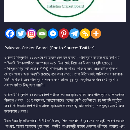
Pakistan Cricket Board. (Photo Source: Twitter)
ওডিআই বিশ্বকাপ ২০২৩-এর আয়োজক দেশ হল ভারত। পাকিস্তান ভারতে হতে চলা এই
ওডিআই বিশ্বকাপটিতে অংশগ্রহণ করবে কিনা সেই নিয়ে একটি জল্পনার সৃষ্টি হয়েছে।
পাকিস্তান ক্রিকেট বোর্ড (পিসিবি) পাকিস্তান সরকারের কাছে ভারতে ওডিআই বিশ্বকাপ
খেলতে আসার জন্য অনুমতি চেয়েছে বলে জানা গেছে। তারা ইতিমধ্যেই পাকিস্তান সরকারকে
চিঠি লিখেছে। তবে পাকিস্তান সরকার কবে তাদের চূড়ান্ত সিদ্ধান্ত জানাবে সেই ব্যাপারে
এখনও পর্যন্ত কিছু জানা যায়নি।
ওডিআই বিশ্বকাপ ২০২৩-এর লিগ পর্যায়ের ১৩ তম ম্যাচে ভারত এবং পাকিস্তান একে অপরের
বিরুদ্ধে খেলবে। ১৫ই অক্টোবর, আহমেদাবাদের নরেন্দ্র মোদি স্টেডিয়ামে এই ম্যাচটি অনুষ্ঠিত
হবে। পাকিস্তান লিগ পর্যায়ে তাদের ম্যাচগুলি হায়দ্রাবাদ, আহমেদাবাদ, বেঙ্গালুরু, চেন্নাই এবং
কলকাতায় খেলবে।
ইএসপিএনক্রিকইনফোকে পিসিবি জানিয়েছে, “গত মঙ্গলবার বিশ্বকাপের সময়সূচী ঘোষণা হওয়ার
পরপরই, আমরা আমাদের পৃষ্ঠপোষক, মাননীয় প্রধানমন্ত্রী মহম্মদ শেহবাজ শরীফকে পররাষ্ট্র এবং