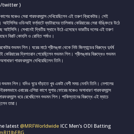
twitter )
কাপের মঞ্চেও সেরা পারফরম্যান্স দেখিয়েছিলেন এই তরুণ ক্রিকেটার। সেই
। আইসিসির ওডিআই ফর্ম্যাটে ব্যাটারদের তালিকায় কেরিয়ারের সেরা র্যাঙ্কিংয়ে উঠে
ছে আইসিসি। সেখানেই দ্বিতীয় স্থানে উঠে এসেছেন ভারতীয় দলের এই তরুণ
সেছেন বিরাট কোহলি ও রোহিত শর্মাও।
ার শুভমন গিল। ঘরের মাঠে শ্রীলঙ্কা থেকে নিউ জিল্যান্ডের বিরুদ্ধে দুর্ধর্ষ
ই কেরিয়ারের দ্বিশতরান পেয়েছি্লেন শুভমন গিল। শ্রীলঙ্কার বিরুদ্ধেও শুভমন
অসাধারণ পারফরম্যান্স দেখিয়েছিলেন তিনি।
ননি শুভমন গিল। যদিও ঘুরে দাঁড়াতে খুব একটা বেশী সময় নেননি তিনি। নেপালের
কইরকমভাবে এবারের এশিয়া কাপে সুপার ফোরের মঞ্চেও অসাধারণ পারফরম্যান্স
ারফরম্যান্স ধরে রেখেছিলেন শুভমন গিল। পাকিস্তানের বিরুদ্ধে এই ম্যাচে
েছিলেন তারা।
he latest
@MRFWorldwide
ICC Men’s ODI Batting
AmRI1lbFBG