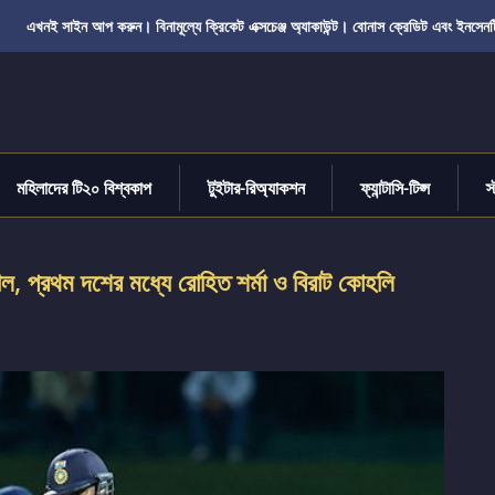
এখনই সাইন আপ করুন। বিনামূল্যে ক্রিকেট এক্সচেঞ্জ অ্যাকাউন্ট। বোনাস ক্রেডিট এবং ইনসেনট
মহিলাদের টি২০ বিশ্বকাপ
টুইটার-রিঅ্যাকশন
ফ্যান্টাসি-টিপ্স
স
িল, প্রথম দশের মধ্যে রোহিত শর্মা ও বিরাট কোহলি