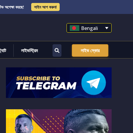
িভ অপেক্ষা করছে!
সাইন আপ করুন!
Bengali
্ট্যাট
লাইভস্ট্রিম
লাইভ স্কোর