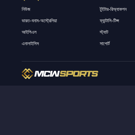
নিউজ
টুইটার-রিঅ্যাকশন
ভারত-বনাম-অস্ট্রেলিয়া
ফ্যান্টাসি-টিপ্স
আইপিএল
স্ট্যাট
এনালাইসিস
সাপোর্ট