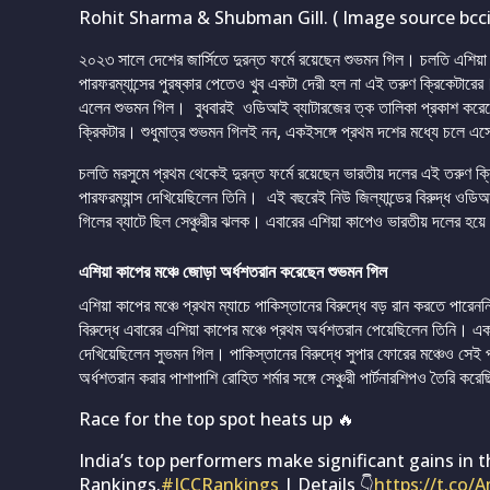
Rohit Sharma & Shubman Gill. ( Image source bcci/
২০২৩ সালে দেশের জার্সিতে দুরন্ত ফর্মে রয়েছেন শুভমন গিল। চলতি এশিয়া 
পারফরম্যান্সের পুরষ্কার পেতেও খুব একটা দেরী হল না এই তরুণ ক্রিকেটারের
এলেন শুভমন গিল। বুধবারই ওডিআই ব্যাটারজের ত্ক তালিকা প্রকাশ করে
ক্রিকটার। শুধুমাত্র শুভমন গিলই নন, একইসঙ্গে প্রথম দশের মধ্যে চলে এ
চলতি মরসুমে প্রথম থেকেই দুরন্ত ফর্মে রয়েছেন ভারতীয় দলের এই তরুণ ক্রিকেট
পারফরম্যান্স দেখিয়েছিলেন তিনি। এই বছরেই নিউ জিল্যান্ডের বিরুদ্ধ ওডিআ
গিলের ব্যাটে ছিল সেঞ্চুরীর ঝলক। এবারের এশিয়া কাপেও ভারতীয় দলের হয়ে 
এশিয়া কাপের মঞ্চে জোড়া অর্ধশতরান করেছেন শুভমন গিল
এশিয়া কাপের মঞ্চে প্রথম ম্যাচে পাকিস্তানের বিরুদ্ধে বড় রান করতে পারে
বিরুদ্ধে এবারের এশিয়া কাপের মঞ্চে প্রথম অর্ধশতরান পেয়েছিলেন তিনি। এ
দেখিয়েছিলেন সুভমন গিল। পাকিস্তানের বিরুদ্ধে সুপার ফোরের মঞ্চেও সেই প
অর্ধশতরান করার পাশাপাশি রোহিত শর্মার সঙ্গে সেঞ্চুরী পার্টনারশিপও তৈরি কর
Race for the top spot heats up 🔥
India’s top performers make significant gains in t
Rankings.
#ICCRankings
| Details 👇
https://t.co/