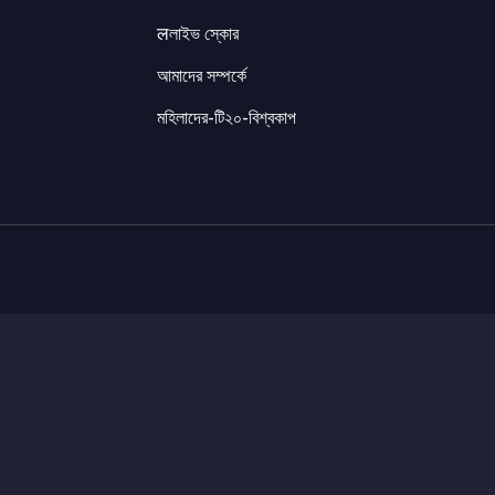
लলাইভ স্কোর
আমাদের সম্পর্কে
মহিলাদের-টি২০-বিশ্বকাপ