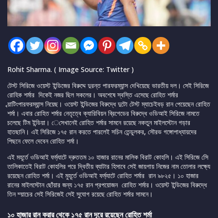
Rohit Sharma. ( Image Source: Twitter )
টেস্ট সিরিজে ওয়েস্ট ইন্ডিজের বিরুদ্দে দুরন্ত পারফরম্যান্স দেখিয়েছে ভারতীয় দল। সেই সিরিজে
রোহিক শর্মার দিকেই নজর ছিল সকলের। অবশেষে স্বস্তি এসেছে রোহিত শর্মার
ব্য়াটিংপারফরম্যান্স নিয়েছ। ওয়েস্ট ইন্ডিজের বিরুদ্ধে দুটো টেস্ট ম্যাচেইবড় রান পেয়েছেন রোহিত
শর্মা। এবার রোহিত শর্মার নেতৃত্বে ক্যারিবিয়ন ব্রিগেডের বিরুদ্ধে ওডিআই সিরিজে নামতে
চলেছে টিম ইন্ডিয়া। েসেখানেই রোহিত শর্মার সামনে রয়েছে নকতুন মাইলস্টোন গড়ার
হাতছানি। এই সিরিজে ১৭৫ রান করতে পারলেই সচিন তেন্ডুলকর, সৌরভ গঙ্গোপাধ্যায়দের
পিছনে ফেলে দেবেন রোহিত শর্মা।
এই মহূর্তে ওডিআই ফর্ম্যাটে দ্রুততম ১০ হাজার রানের মালিক বিরাট কোহলি। এই সিরিজে সেি
তালিকাতেই বিরাট কোহলির পরে দ্বিতীয় ব্যাটার হিসাবে সেই জায়গায় নিজের নাম তোলার লক্ষ্যে
রয়েছেন রোহিত শর্মা। এই মুহূর্তে ওডিআই ফর্ম্যাটে রোহিত শর্মার রান ৯৮২৫। ১০ হাজার
রানের মাইলস্টোন ছোঁয়ার জন্য ১৭৫ রান প্রপয়োজন রোহিত শর্মার। ওয়েস্ট ইন্ডিজের বিরুদ্ধে
তিন ম্য়াচের সেই সিরিজেই সেই সুযোগ রয়েছে রোহিত শর্মার সামনে।
১০ হাজার রান করার থেকে ১৭৫ রান দূরে রয়েছেন রোহিত শর্মা