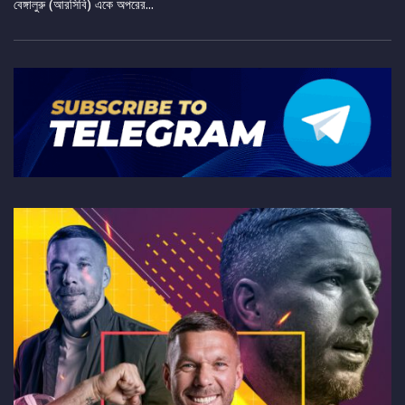
বেঙ্গালুরু (আরসিবি) একে অপরের...