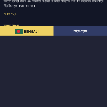
বিস্তৃত ক্রীড়া বাজার এবং অন্যান্য বিশ্বব্যাপী ক্রীড়া ইভেন্টের পাশাপাশি ভক্তদের জন্য লাইভ
স্ট্রিমিং ম্যাচ কভার করা হয়।
আরও পড়ুন…
দ্রুত লিঙ্ক
লাইভ স্কোর
BENGALI
নিউজ
টুইটার-রিঅ্যাকশন
लলাইভ স্কোর
ভারত-বনাম-অস্ট্রেলিয়া
ফ্যান্টাসি-টিপ্স
আমাদের সম্পর্কে
আইপিএল
স্ট্যাট
মহিলাদের-টি২০-বিশ্বকাপ
এনালাইসিস
সাপোর্ট
আমাদের নিউজলেটার এ সাবস্ক্রাইব করুন।
এখনই সাবস্ক্রাইব করুন
আমাদের অনুসরণ করুন এবং সর্বশেষ আপডেট পান