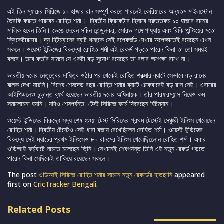
এই তিন ম্যাচের সিরিজে ১০ হাজার রান সম্পূর্ণ করতে পারলেই কেরিয়ারের অন্যতম মাইলস্টোন
তৈরকি করতে পারবেন রোহিত শর্মা। দ্বিতীয় ক্রিকেটার হিসাবে দ্রুততকম ১০ হাজার রানের
মালিক হবেন তিনি। ভেঙে দেবেন সচিন তেন্ডুলকর, সৌরভ গঙ্গোপাধ্যায় এবং রিকি পন্টিংয়ের মতো
ক্রিকেটারদের। দ্য হিটম্যানের ব্যাট থছেকে সেই রপেকর্জড দেখার অপেক্ষাতেই রয়েছেন এখন
সকলে। ওয়েস্ট ইন্ডিজের বিরুদ্ধো রোহিত শর্মা এই রেকর্ড গড়তে পারেন কিনা তা তো সময়ই
বলবে। তবে কতাঁর সামনে যে একটা বড় সুযোগ রয়েছেচ তা বলার অপেক্ষা রাখে না।
ভারতীয় দলের নেতৃত্বের দায়িত্ব ওঠার পর থেকেই রোহিত শরক্মার ব্যাটে সেভাবে বড় রানের
ঝলক দেখা য়ায়নি। বিশেষ শেষদেড বছর রোহিত শর্মার ব্যাটে একেবারেই বড় রান নেই। এবারের
আইপিএলেও চূড়ান্ত ব্যর্থ হয়েছেন ভারতীয় দলের অধিনায়ক। তাঁর পারফরম্যান্স নিয়েও কম
সমালোচনা হয়নি। যদিও শেষপর্যন্ত টেস্ট সিরিজে ফর্মে ফিরেছেন হিটম্যান।
ওয়েস্ট ইন্ডিজের বিরুদ্ধে সদ্য শেষ হওয়া টেস্ট সিরিজের প্রথম টেস্টেই সেঞ্চুরী ইনিংস খেলেছেন
রোহিত শর্মা। দ্বিতীয় টেস্টেও সেই ধারা বজায় রেখেছিলেন রোহিত শর্মা। ওয়েস্ট ইন্ডিজের
বিরুদ্ধে সেই ম্যাচের প্রথম ইনিংসেও ৮০ রানমের ইনিংস খেলেছি্লেোন রোহিত শর্মা। এবার
ওডিআই ফর্ম্যাটে নামতে চলেছেন তি্নি। সেখানেই শেষপর্যন্ত তিনি এই নতুন রেকর্ড গড়তে
পারেন কিনা সেদিকেই তাকিয়ে রয়েছেন সকলে।
The post
ওডিআই সিরিজে রোহিত শর্মার সামনে নতুন রেকর্ডের হাতছানি
appeared
first on
CricTracker Bengali
.
Related Posts