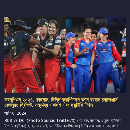
ডব্লুপিএল ২০২৪, ফাইনাল, দিল্লি ক্যাপিটালস বনাম রয়্যাল চ্যালেঞ্জার্স
বেঙ্গালুরু: প্রিভিউ, সম্ভাব্য একাদশ এবং ফ্যান্টাসি টিপস
মার্চ 16, 2024
RCB vs DC. (Photo Source: Twitter/X) ১৭ই মার্চ, রবিবার, ওমেন্স প্রিমিয়ার
লিগ (ডব্লুপিএল) ২০২৪-এর ফাইনালে দিল্লি ক্যাপিটালস (ডিসি) এবং রয়্যাল চ্যালেঞ্জার্স