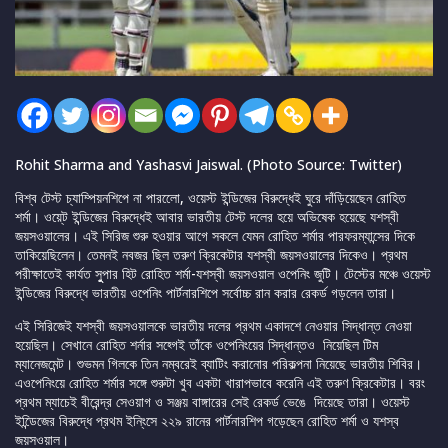
Rohit Sharma and Yashasvi Jaiswal. (Photo Source: Twitter)
বিশ্ব টেস্ট চ্যাম্পিয়নশিপে না পারলেো, ওয়েস্ট ইন্ডিজের বিরুদ্ধেই ঘুরে দাঁড়িয়েছেন রোহিত
শর্মা। ওয়ে্ট ইন্ডিজের বিরুদ্ধেই আবার ভারতীয় টেস্ট দলের হয়ে অভিষেক হয়েছে যশস্বী
জয়সওয়ালের। এই সিরিজ শুরু হওয়ার আগে সকলে যেমন রোহিত শর্মার পারফরম্যান্সের দিকে
তাকিয়েছিলেন। তেমনই নবজর ছিল তরুণ ক্রিকেটার যশস্বী জয়সওয়ালের দিকেও। প্রথম
পরীক্ষাতেই কার্যত সুুপার হিট রোহিত শর্মা-যশস্বী জয়সওয়াল ওপেনিং জুটি। টেস্টের মঞ্চে ওয়েস্ট
ইন্ডিজের বিরুদ্ধে ভারতীয় ওপেনিং পার্টনারশিপে সর্বোচ্চ রান করার রেকর্ড গড়লেন তারা।
এই সিরিজেই যশস্বী জয়সওয়ালকে ভারতীয় দলের প্রথম একাদশে নেওয়ার সিদ্ধান্ত নেওয়া
হয়েছিল। সেখানে রোহিত শর্নার সহ্গেই তাঁকে ওপেনিংয়ের সিদ্ধান্তও নিয়েছিল টিম
ম্যানেজমেন্ট। শুভমন গিলকে তিন নম্বরেই ব্যাটিং করানোর পরিকল্পনা নিয়েছে ভারতীয় শিবির।
এওপেনিংয়ে রোহিত শর্মার সঙ্গে শুরুটা খুব একটা খারাপভাবে করেনি এই তরুণ ক্রিকেটার। বরং
প্রথম ম্যাচেই বীরেন্দ্র সেওয়াগ ও সঞ্জয় বাঙ্গারের সেই রেকর্ড ভেঙে দিয়েছে তারা। ওয়েস্ট
ইন্ডিেজের বিরুদ্ধে প্রথম ইনি্ংসে ২২৯ রানের পার্টনারশিপ গড়েছেন রোহিত শর্মা ও যশস্ব
জয়সওয়াল।