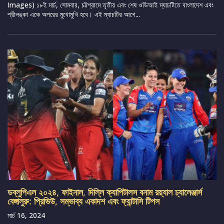
Images) ১৮ই মার্চ, সোমবার, চট্টগ্রামে তৃতীয় এবং শেষ ওডিআই ম্যাচটিতে বাংলাদেশ এবং
শ্রীলঙ্কা একে অপরের মুখোমুখি হবে। এই ম্যাচটির আগে...
ডব্লুপিএল ২০২৪, ফাইনাল, দিল্লি ক্যাপিটালস বনাম রয়্যাল চ্যালেঞ্জার্স
বেঙ্গালুরু: প্রিভিউ, সম্ভাব্য একাদশ এবং ফ্যান্টাসি টিপস
মার্চ 16, 2024