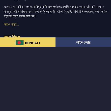
আমরা সেরা ক্রীড়া সংবাদ, ভবিষ্যদ্বাণী এবং পর্যালোচনাগুলি সরবরাহ করার চেষ্টা করি যেখানে
বিস্তৃত ক্রীড়া বাজার এবং অন্যান্য বিশ্বব্যাপী ক্রীড়া ইভেন্টের পাশাপাশি ভক্তদের জন্য লাইভ
স্ট্রিমিং ম্যাচ কভার করা হয়।
আরও পড়ুন…
দ্রুত লিঙ্ক
লাইভ স্কোর
BENGALI
নিউজ
টুইটার-রিঅ্যাকশন
लলাইভ স্কোর
ভারত-বনাম-অস্ট্রেলিয়া
ফ্যান্টাসি-টিপ্স
আমাদের সম্পর্কে
আইপিএল
স্ট্যাট
মহিলাদের-টি২০-বিশ্বকাপ
এনালাইসিস
সাপোর্ট
আমাদের নিউজলেটার এ সাবস্ক্রাইব করুন।
এখনই সাবস্ক্রাইব করুন