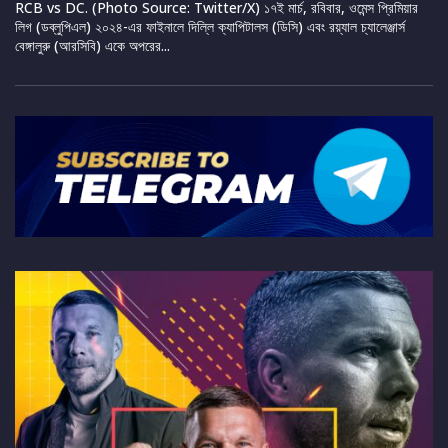
RCB vs DC. (Photo Source: Twitter/X) ১৭ই মার্চ, রবিবার, ওমেন্স প্রিমিয়ার
লিগ (ডব্লুপিএল) ২০২৪-এর ফাইনালে দিল্লি ক্যাপিটালস (ডিসি) এবং রয়্যাল চ্যালেঞ্জার্স
বেঙ্গালুরু (আরসিবি) একে অপরের...