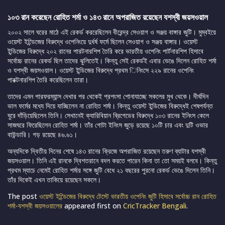
১০৩ রান করেছেন রোহিত শর্মা ও ১৪৩ রানে অপরাজিত রয়েছেন যশস্বী জয়সওয়াল
২০০২ সালে ঘরের মাঠে এই রেকর্ড কররেছিলেন বীরেন্দ্র সেওয়াগ ও সঞ্জয় বাঙ্গার জুটি। মুম্বইয়ে
ওয়েস্ট ইন্ডিেজের বিরুদ্ধে ওপেনিংয়ে দুর্ধর্ষ ফর্মে ছিলেন সেওয়াগ ও সঞ্জয় বাঙ্গার। ওয়েস্ট
ইন্ডিজের বিরুদ্ধে ২০২ রানের পারটনারশিপ তৈরি করে ভারতীয় ওপেনিং পার্টনারশিপ হিসাবে
সর্বোচ্চ রানের রেকর্ড ছিল তাদের ঝুলিতেই। কিন্তু সেই রেকর্ডই এবার ভেঙে দিলেন রোহিত শর্মা
ও যশস্বী জয়সওয়াল। ওয়েস্ট ইন্ডিজের বিরুদ্ধে প্রথম িনিংসে ২২৯ রানের ওপেনিং
পারক্টনারশিপ তৈরি করেছিলেন তারা।
তাদের এমন পারফরম্যান্স দেখার পর থেকেই প্রশংসা শোনাযাচ্ছে সকলের মুখ থেকে। দীর্ঘদিন
ভাল ফর্মের মধ্যে দিয়ে যাচ্ছিলেন না রোহিত শর্মা। কিন্তু ওয়েস্ট ইন্ডিজের বিরুদ্ধেই শেষপর্যন্ত
ঘুরে দাঁড়িয়েছিলেন তিনি। সেখানেই ক্যারিবিয়ান ব্রিগেডের বিরুদ্ধে ১০৩ রানের ইনিংস কেলে
সাজঘরে ফিরেছিলেন রোহিত শর্মা। তাঁর গোটা ইনিংস জুড়ে রয়েছে ১০টি চার এবং দুটি ওভার
বাউন্ডারি। গড় রয়েছে ৪৬.৬১।
অন্যদিকে দ্বিতীয় দিনের শেষে ১৪৩ রানের ক্রিজে অপরাজিত রয়েছেন তরুণ ব্যাটার যশস্বী
জয়সওয়াল। তিনি এই রানকে দ্বিশতরানে বদল করতে পারেন কিনা তা তো সময়ই বলবে। কিন্তু
প্রথম ম্যাচে নেমেই রোহিত শর্মার সঙ্গে জুটি বেধে ২১ বছরের পুরনো রেকর্ড ভেঙে দিলেন তিনি।
তাঁর দিকেই এখন তাকিয়ে রয়েছেন সকলে।
The post
ওয়েস্ট ইন্ডিেজের বিরুদ্ধে টেস্টে ভারতীয় ওপেনিং জুটি হিসাবে সর্বোচ্চ রান রোহিত
শর্মা-যশস্বী জয়সওয়ালের
appeared first on
CricTracker Bengali
.