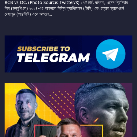
RCB vs DC. (Photo Source: Twitter/X) ১৭ই মার্চ, রবিবার, ওমেন্স প্রিমিয়ার
লিগ (ডব্লুপিএল) ২০২৪-এর ফাইনালে দিল্লি ক্যাপিটালস (ডিসি) এবং রয়্যাল চ্যালেঞ্জার্স
বেঙ্গালুরু (আরসিবি) একে অপরের...