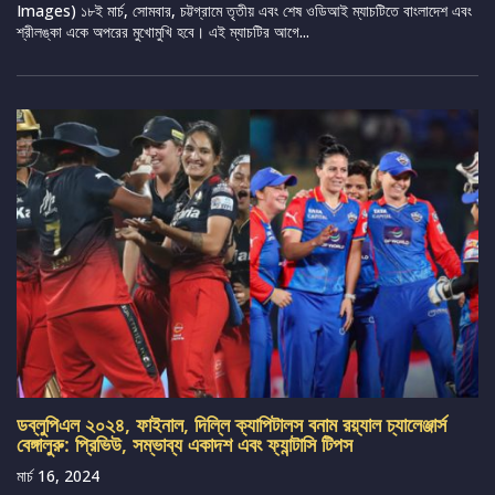
Images) ১৮ই মার্চ, সোমবার, চট্টগ্রামে তৃতীয় এবং শেষ ওডিআই ম্যাচটিতে বাংলাদেশ এবং
শ্রীলঙ্কা একে অপরের মুখোমুখি হবে। এই ম্যাচটির আগে...
ডব্লুপিএল ২০২৪, ফাইনাল, দিল্লি ক্যাপিটালস বনাম রয়্যাল চ্যালেঞ্জার্স
বেঙ্গালুরু: প্রিভিউ, সম্ভাব্য একাদশ এবং ফ্যান্টাসি টিপস
মার্চ 16, 2024