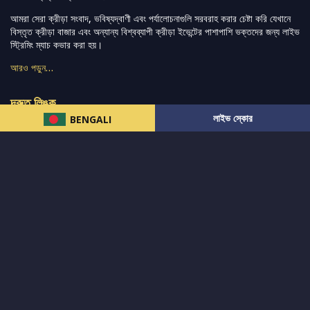
আমরা সেরা ক্রীড়া সংবাদ, ভবিষ্যদ্বাণী এবং পর্যালোচনাগুলি সরবরাহ করার চেষ্টা করি যেখানে
বিস্তৃত ক্রীড়া বাজার এবং অন্যান্য বিশ্বব্যাপী ক্রীড়া ইভেন্টের পাশাপাশি ভক্তদের জন্য লাইভ
স্ট্রিমিং ম্যাচ কভার করা হয়।
আরও পড়ুন…
দ্রুত লিঙ্ক
লাইভ স্কোর
BENGALI
নিউজ
টুইটার-রিঅ্যাকশন
लলাইভ স্কোর
ভারত-বনাম-অস্ট্রেলিয়া
ফ্যান্টাসি-টিপ্স
আমাদের সম্পর্কে
আইপিএল
স্ট্যাট
মহিলাদের-টি২০-বিশ্বকাপ
এনালাইসিস
সাপোর্ট
আমাদের নিউজলেটার এ সাবস্ক্রাইব করুন।
এখনই সাবস্ক্রাইব করুন