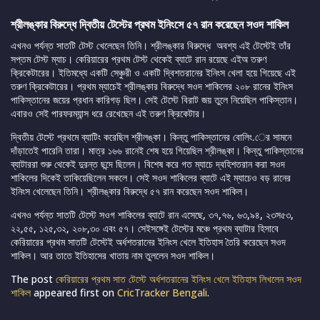
শ্রীলঙ্কার বিরুদ্ধে দ্বিতীয় টেস্টের প্রথম ইনিংসে ৫৭ রান করেছেন সওদ শাকিল
এখনও পর্যন্ত সাতটি টেস্ট খেলেছেন তিনি। শ্রীলঙ্কার বিরুদ্ধে অবশ্য এই টেস্টেই তাঁর
সপ্তম টেস্ট ম্যাচ। কেরিয়ারের প্রথম টেস্ট থেকেই ব্যাটে রান রয়েছে এইঅ তরুণ
ক্রিকেটারের। ইতিমধ্যে একটি সেঞ্চুরী ও একটি দ্বিশতরানের ইনিংস খেলা হয়ে গিয়েছে এই
তরুণ ক্রিকেটারের। প্রথম ম্যাচেই শ্রীলঙ্কার বিরুদ্ধে সওদ শাকিলের ২০৮ রানের ইনিংস
পাকিস্তানের জয়ের প্রধান কারিগড় ছিল। সেই টেস্টে বিরাট জয় তুলে নিয়েছিল পাকিস্তান।
এবারও সেই পারফরম্যান্স ধরে রেখেছেন এই তরুণ ক্রিকেটার।
দ্বিতীয় টেস্টে প্রথমে ব্যাটিং করেছিল শ্রীলঙ্কা। কিন্তু পাকিস্তানের বোলিং.ের সামনে
দাঁড়াতেই পারেনি তারা। মাত্র ১৬৬ রানেই শেষ হয়ে গিয়েছিল শ্রীলঙ্কা। কিন্তু পাকিস্তানের
ব্যাটাররা শুরু থেকেই দুরন্ত ছন্দে ছিলেন। বিশেষ করে গত ম্যাচে দ্বহিশতরান করা সওদ
শাকিলের দিকেই তাকিয়েছিলেন সকলে। সেই সওদ শাকিলের ব্যাটে এই ম্যাচেও বড় রানের
ইনিংস খেলেছেন তিনি। শ্রীলঙ্কার বিরুদ্ধে ৫৭ রান করেছেন সওদ শাকিল।
এখনও পর্যন্ত সাতটি টেস্টে সওগ শাকিলের ব্যাটে রান এসেছে, ৩৭,৭৬, ৬৩,৯৪, ২৩স৫৩,
২২,৫৫, ১২৫,৩২, ২০৮,৩০ এবং ৫৭। সেইসঙ্গেই টেস্টের মঞ্চে প্রথম ব্যাটার হিসাবে
কেরিয়ারের প্রথম সাতটি টেস্টেই অর্ধশতরানের ইনিংস খেলে ইতিহাস তৈরি করেছেন সওদ
শাকিল। আর তাতে ইতিহাসের খাতায় নাম তুললেন সওদ শাকিল।
The post
কেরিয়ারের প্রথম সাত টেস্টে অর্ধশতরানের ইনিংস খেলে ইতিহাস লিখলেন সওদ
শাকিল
appeared first on
CricTracker Bengali
.