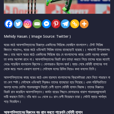
Mehidy Hasan. ( Image Source: Twitter )
ঘরের মাঠে আফগানিস্তানের বিরুদ্ধে একদিনের সিরিজে নেমেছিল বাংলাদেশ। টেস্ট সিরিজ
জিততে পারলেও, ঘরের মাঠে ওডিআই সিরিজ তাদের হাতছাড়াই হয়েছে।। সামনেই বিশ্বকাপের
মঞ্চ। তার আগে ঘরের মাঠে একদিনের সিরিজে হার যে বাংলাদেশের কাছে একটা বড়সড় ধাক্কা
তা বলার অপেক্ষা রাখে না। আফগানিস্তানের বিরাট রান তাাড়া করতে গিয়ে তাসের ঘরের মতোই
ভেঙে পড়েছিল বাংলাদেস ব্রিগেড। বোলাররাও ছিলেন ব্যর্থ। ম্যাচ শেষে মেহিদী হাসানের গলা
থেকে জড়ে পডল একরাশ হতাশা। সেইসঙ্গে দলের রিদিম নিয়েও কথা বললেন তিনি।
আফগানিস্তানের কাছে ঘরের মাঠে এমন হারসযে বাংলাদেশের ক্রিকেটাররা মেনে নিতে পারছেন না
তা বেশ স্পষ্ট। সেইসঙ্গে ওডিআই স্রিজও তাদের হাতছাড়া হয়ে গিয়েছে। এমন পরিস্থিতিতে
অবশ্য দলের বোলিং পারফরম্যান্স নিয়েই বেশী হতাশ মেহিদী হাসান মিরাজ। তাদের বিরুদ্ধে
বিরাট রান করেছিল আফগানিস্তান। কার্যত হারের পিছনে বোলারদের খারাপ পারফরম্যান্সকেই
দায়ী করছেন তিনি। তাঁর মতে ৩০ থেকে ৪০ রান বেশী দিয়েছেন তারা। সেটাই ম্যাচে পার্থক্য
গড়ে দিয়েছিল।
আফগানিস্তানের বিরুদ্ধে বড় রাান করতে পারেননি মেহিদী হাসান