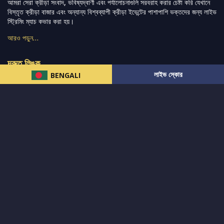
আমরা সেরা ক্রীড়া সংবাদ, ভবিষ্যদ্বাণী এবং পর্যালোচনাগুলি সরবরাহ করার চেষ্টা করি যেখানে
বিস্তৃত ক্রীড়া বাজার এবং অন্যান্য বিশ্বব্যাপী ক্রীড়া ইভেন্টের পাশাপাশি ভক্তদের জন্য লাইভ
স্ট্রিমিং ম্যাচ কভার করা হয়।
আরও পড়ুন…
দ্রুত লিঙ্ক
লাইভ স্কোর
BENGALI
নিউজ
টুইটার-রিঅ্যাকশন
लলাইভ স্কোর
ভারত-বনাম-অস্ট্রেলিয়া
ফ্যান্টাসি-টিপ্স
আমাদের সম্পর্কে
আইপিএল
স্ট্যাট
মহিলাদের-টি২০-বিশ্বকাপ
এনালাইসিস
সাপোর্ট
আমাদের নিউজলেটার এ সাবস্ক্রাইব করুন।
এখনই সাবস্ক্রাইব করুন