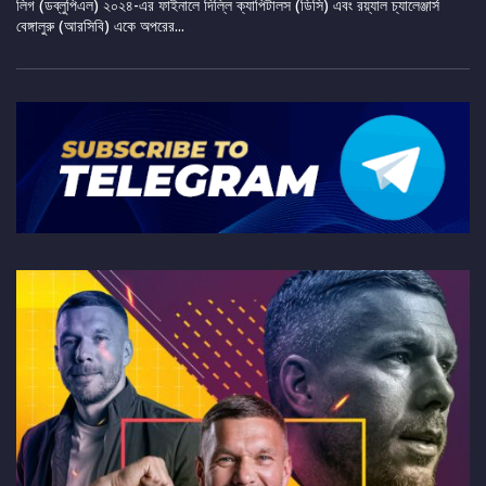
লিগ (ডব্লুপিএল) ২০২৪-এর ফাইনালে দিল্লি ক্যাপিটালস (ডিসি) এবং রয়্যাল চ্যালেঞ্জার্স
বেঙ্গালুরু (আরসিবি) একে অপরের...