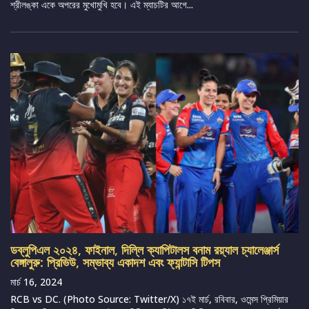
শ্রীলঙ্কা একে অপরের মুখোমুখি হবে। এই ম্যাচটির আগে...
ডব্লুপিএল ২০২৪, ফাইনাল, দিল্লি ক্যাপিটালস বনাম রয়্যাল চ্যালেঞ্জার্স
বেঙ্গালুরু: প্রিভিউ, সম্ভাব্য একাদশ এবং ফ্যান্টাসি টিপস
মার্চ 16, 2024
RCB vs DC. (Photo Source: Twitter/X) ১৭ই মার্চ, রবিবার, ওমেন্স প্রিমিয়ার