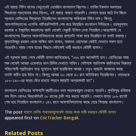
এই ম্যাচে লিটন দাসের নেতৃ্ত্বেই নেমেছিল বাংলাদেশ ব্রিগেড। তামিম ইকবাল অবসরের
সিদ্ধান্ত প্রত্যাহার করে নিলেও, এই ম্যাচে নামতে পারেননি। সেখানে ঘরের মাঠে টস জিতে
প্রথমে বোলিংয়ের সিদ্ধান্ত নিয়েছিলেন বাংলাদেশের অধিনায়ক লিটন দাস। কিন্তু
আফগানিস্তানের ওপেনিং পার্টনারশিপটাই শেষ করে দিয়েছিল বাংলাদেশ শিবিরকে। রহমনুল্লাহ
গুরবাজ ও ইব্রাহিম জারদানের ব্যাট থেকেই সেঞ্চুরী ইনিংস দেখা গিয়েছিল।আরসেটাই যে
বাংলাদেশের বিরুদ্ধে আফগানিস্তানের জয়ের রাস্তাটা পাকা করে দিয়েছিল তা বলাই বাহুল্য।
মুস্তাফিজুর রহমান থেকে সাকিব আল হাসান, অবাদত হোসেনরা কেউই সেভাবে সফল হতে
পারেননি। ম্যাচ শেষে হারের পিছনে সেটাকেই দায়ী করছেন মেহিদী হাসান।
এই প্রসঙ্গে ম্যাচ শেষে মেহিদী হাসান জানিয়েছেন, “৩৩১ রান অনেকটাই রান। বোলিংয়ের সময়
শুরু থেকেই আমরা একেবারে ভাল রিদিম দেখাতে পারিন। সেইসঙ্গে প্রতিপক্ষ ব্যাটারদের বিরুদ্ধে
শক্তিশালী প্রতিরোধ গড়ে তুলতেও ব্যর্থ হয়েছিলাম আমরা। তবুও ম্যাচটা আমাদের কাছে
ততটা কঠিন হয়ে উঠত না। কিন্তু আমরা ৩০ থেকে ৪০ রান অতিরিক্ত দিয়েছিলাম। তাদেরকে
২৮০-২৯০-এর মধ্যে বেঁধে রাখতে পারলে ম্যাচটা অন্যরকমই হত”।
বাংলাদেশ বোলিংয়ের পাশাপাশি ব্যাটিংয়েও ভাল পারফরম্যান্স দেখাতে পারেনি। মুশফিকুর রহিমকে
বাদ দিলে কোনও ক্রিকেটারই ৩০ রানের গন্ডী পার করতে পারেনি। সেখানে মাত্র ১৮৯ রানেই
শেষ হয়ে গিয়েছিল বাংলাদেশ। ১৪২ রানে আফগানিস্তানের কাছে হেরে গিয়েছে বাংলাদেশ।
The post
খারাপ বোলিং পারফরম্যান্সকেই হারের জন্য দায়ী করছেন মেহিদী হাসান
appeared first on
CricTracker Bengali
.
Related Posts