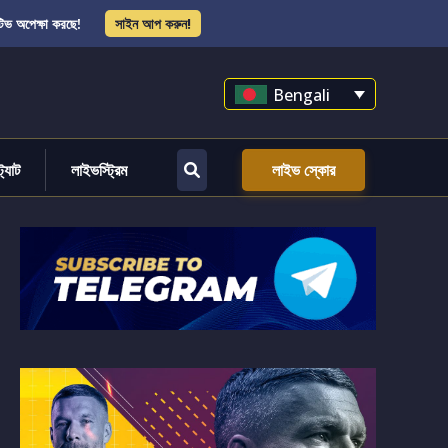
িভ অপেক্ষা করছে!
সাইন আপ করুন!
Bengali
্ট্যাট
লাইভস্ট্রিম
লাইভ স্কোর