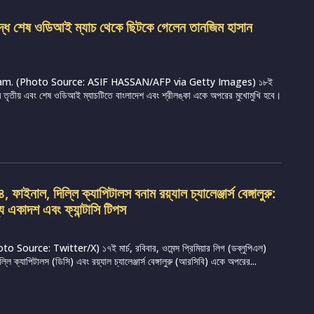
ুদ্ধে শেষ ওডিআই ম্যাচ থেকে ছিটকে গেলেন তানজিম হাসান
m. (Photo Source: ASIF HASSAN/AFP via Getty Images) ১৮ই
্রামে তৃতীয় এবং শেষ ওডিআই ম্যাচটিতে বাংলাদেশ এবং শ্রীলঙ্কা একে অপরের মুখোমুখি হবে।
ফাইনাল, দিল্লি ক্যাপিটালস বনাম রয়্যাল চ্যালেঞ্জার্স বেঙ্গালুরু:
্য একাদশ এবং ফ্যান্টাসি টিপস
Source: Twitter/X) ১৭ই মার্চ, রবিবার, ওমেন্স প্রিমিয়ার লিগ (ডব্লুপিএল)
ি ক্যাপিটালস (ডিসি) এবং রয়্যাল চ্যালেঞ্জার্স বেঙ্গালুরু (আরসিবি) একে অপরের...