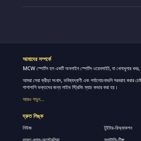
আমাদের সম্পর্কে
MCW স্পোর্টস হল একটি অনলাইন স্পোর্টস ওয়েবসাইট, যা খেলাধুলার খবর, ম্
আমরা সেরা ক্রীড়া সংবাদ, ভবিষ্যদ্বাণী এবং পর্যালোচনাগুলি সরবরাহ করার চেষ্টা
পাশাপাশি ভক্তদের জন্য লাইভ স্ট্রিমিং ম্যাচ কভার করা হয়।
আরও পড়ুন…
দ্রুত লিঙ্ক
নিউজ
টুইটার-রিঅ্যাকশন
ভারত-বনাম-অস্ট্রেলিয়া
ফ্যান্টাসি-টিপ্স