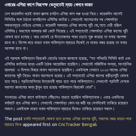
এবারের এশিয়া কাপে নিরপেক্ষ ভেন্যুতেই ম্যাচ খেলবে ভারত
বেশ কয়েকদিন ধরেই নানান জল্পনা চলচিল এশিয়া কাপ শুরু হওয়া নিয়ে। কয়েকদিন আগেই
পিসিবির সঙ্গে বৈঠকে বসেছিলেন এসিসির কর্তারা। সেখানেই আলোচনার পর শেষপর্যন্ত
সমাধানসূত্র বেড়িয়ে এসেছে। কয়েকটি সমস্যার এশিয়া কাপের সূচী ঘো,ণাতে দেরী হচ্চিল
এসিসির। অবশেষে সমস্যার জট কেটে গিয়েছে। এই সপ্তাহেই শেষপর্যন্ত এশিয়া কাপের সূচী
ঘোষণা হতে চলেছে। আর থেকেই য়ে উত্তেজনার পারদ চড়তে সুরু করেছে তা বলার অপেক্ষা
রাখে না। বিশেষ করে ভারত বনাম পাকিস্তান ম্যাচের দিকেই যে সকের নজর রয়েছে তা বলার
অপেক্ষা রাখে না।
এই প্রসঙ্গে পাকিস্তান ক্রিকেট বোর্ডের তরফে জানানো হয়েছে, “গত শনিবারি পিসিবি কর্তা এবং
এসিসির কর্তাদের মধ্যে একটি বৈঠক আয়োজিত হয়েছিল। সেখানেই লজিস্টিক সংস্যা, সাংগঠনিক
ব্যবস্থা ও বিপনন বিষয়ে নানান আলোচনা হয়েছিল। একইসঙ্গে সেখানে ২০২৩ সালের এশিয়া
কতাপের সূচী নিয়েও নানান আলোচনা হয়েছে। এই সপ্তাহেই এশিয়া কাপের ক্রীড়াসূচী ঘোষণা
হতে পারে। প্রতিযোগিতার উদ্বোধনী ম্যাচ হতে পারে পাকিস্তানে। সেখানেই প্রতিটি দেশকে
স্বাগত জানানোর জন্য উন্মুখ হয়ে রয়েছে পাকিস্তান ক্রিকেট বোর্ড”।
গতবারের এশিয়া কাপে ফাইনালে পৌঁছলেও হারতে হয়েছিল পাকিস্তানকে। এবার একদিনের
ফর্ম্যাটে হবে এসিয়া কাপ। সেখানেই শেষপর্যন্ত কোন দয় জয়ী হয় সেগদিকেই তাকিয়ে রয়েছেন
সকলে। একইসঙ্গে ভারত বনাম পাকিস্তান ম্যাচের দিকেও তাকিয়ে রয়েছেন সকলে।
The post
চলতি সপ্তাহেই ঘোষণা হতে চলেছে এশিয়া কাপের সূচী, সকলের নজর ভারত-পাক
ম্যাচের দিকে
appeared first on
CricTracker Bengali
.