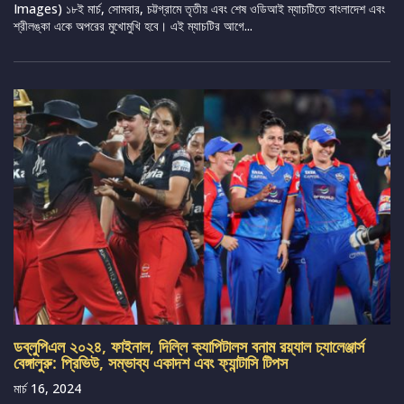
Images) ১৮ই মার্চ, সোমবার, চট্টগ্রামে তৃতীয় এবং শেষ ওডিআই ম্যাচটিতে বাংলাদেশ এবং
শ্রীলঙ্কা একে অপরের মুখোমুখি হবে। এই ম্যাচটির আগে...
ডব্লুপিএল ২০২৪, ফাইনাল, দিল্লি ক্যাপিটালস বনাম রয়্যাল চ্যালেঞ্জার্স
বেঙ্গালুরু: প্রিভিউ, সম্ভাব্য একাদশ এবং ফ্যান্টাসি টিপস
মার্চ 16, 2024