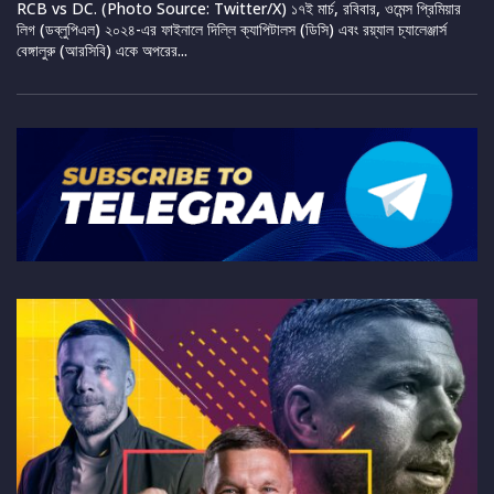
RCB vs DC. (Photo Source: Twitter/X) ১৭ই মার্চ, রবিবার, ওমেন্স প্রিমিয়ার
লিগ (ডব্লুপিএল) ২০২৪-এর ফাইনালে দিল্লি ক্যাপিটালস (ডিসি) এবং রয়্যাল চ্যালেঞ্জার্স
বেঙ্গালুরু (আরসিবি) একে অপরের...