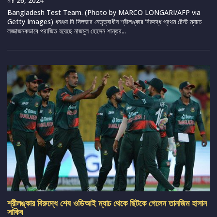
মার্চ 26, 2024
Bangladesh Test Team. (Photo by MARCO LONGARI/AFP via
Getty Images) ধনঞ্জয় দি সিলভার নেতৃত্বাধীন শ্রীলঙ্কার বিরুদ্ধে প্রথম টেস্ট ম্যাচে
লজ্জাজনকভাবে পরাজিত হয়েছে নাজমুল হোসেন শান্তর...
শ্রীলঙ্কার বিরুদ্ধে শেষ ওডিআই ম্যাচ থেকে ছিটকে গেলেন তানজিম হাসান
সাকিব