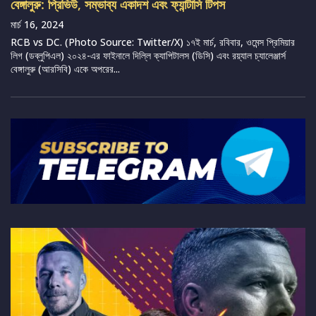
বেঙ্গালুরু: প্রিভিউ, সম্ভাব্য একাদশ এবং ফ্যান্টাসি টিপস
মার্চ 16, 2024
RCB vs DC. (Photo Source: Twitter/X) ১৭ই মার্চ, রবিবার, ওমেন্স প্রিমিয়ার
লিগ (ডব্লুপিএল) ২০২৪-এর ফাইনালে দিল্লি ক্যাপিটালস (ডিসি) এবং রয়্যাল চ্যালেঞ্জার্স
বেঙ্গালুরু (আরসিবি) একে অপরের...