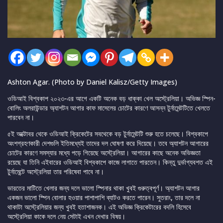
Ashton Agar. (Photo by Daniel Kalisz/Getty Images)
ওডিআই বিশ্বকাপ ২০২৩-এর আগে একটি অনেক বড় ধাক্কা খেল অস্ট্রেলিয়া। অভিজ্ঞ স্পিন-
বোলিং অলরাউন্ডার অ্যাশটন আগার কাফ মাসেলের চোটের কারণে আসন্ন টুর্নামেন্টটিতে খেলতে
পারবেন না।
৫ই অক্টোবর থেকে ওডিআই ক্রিকেটের সবথেকে বড় টুর্নামেন্টটি শুরু হতে চলেছে। বিশ্বকাপে
অংশগ্রহণকারী দেশগুলি ইতিমধ্যেই তাদের দল ঘোষণা করে দিয়েছে। তবে অ্যাশটন আগারের
চোটের কারণে সমস্যার মধ্যে পড়ে গিয়েছে অস্ট্রেলিয়া। আগারের কাছে অনেক অভিজ্ঞতা
রয়েছে যা তিনি এইবারের ওডিআই বিশ্বকাপে কাজে লাগাতে পারতেন। কিন্তু দুর্ভাগ্যবশত এই
টুর্নামেন্টে অস্ট্রেলিয়া তার পরিষেবা পাবে না।
ভারতের মাটিতে খেলার জন্য দলে ভালো স্পিনার থাকা খুবই গুরুত্বপূর্ণ। অ্যাশটন আগার
একজন ভালো স্পিন বোলার হওয়ার পাশাপাশি ব্যাটও করতে পারেন। সুতরাং, তার দলে না
থাকাটা অস্ট্রেলিয়ার জন্য খুবই হতাশাজনক। এই অভিজ্ঞ ক্রিকেটারের বদলি হিসেবে
অস্ট্রেলিয়া কাকে দলে নেয় সেটাই এখন দেখার বিষয়।