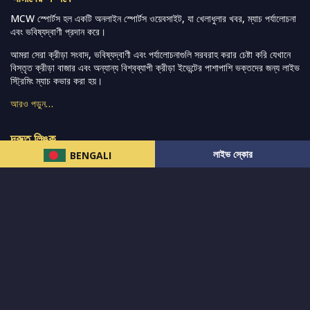
MCW স্পোর্টস হল একটি অনলাইন স্পোর্টস ওয়েবসাইট, যা খেলাধুলার খবর, ম্যাচ পর্যালোচনা
এবং ভবিষ্যদ্বাণী প্রদান করে।
আমরা সেরা ক্রীড়া সংবাদ, ভবিষ্যদ্বাণী এবং পর্যালোচনাগুলি সরবরাহ করার চেষ্টা করি যেখানে
বিস্তৃত ক্রীড়া বাজার এবং অন্যান্য বিশ্বব্যাপী ক্রীড়া ইভেন্টের পাশাপাশি ভক্তদের জন্য লাইভ
স্ট্রিমিং ম্যাচ কভার করা হয়।
আরও পড়ুন…
দ্রুত লিঙ্ক
লাইভ স্কোর
BENGALI
নিউজ
টুইটার-রিঅ্যাকশন
लলাইভ স্কোর
ভারত-বনাম-অস্ট্রেলিয়া
ফ্যান্টাসি-টিপ্স
আমাদের সম্পর্কে
আইপিএল
স্ট্যাট
মহিলাদের-টি২০-বিশ্বকাপ
এনালাইসিস
সাপোর্ট
আমাদের নিউজলেটার এ সাবস্ক্রাইব করুন।