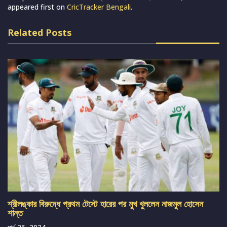
appeared first on
CricTracker Bengali
.
Related Posts
শ্রীলঙ্কার বিরুদ্ধে প্রথম টেস্টে হারের পর মুখ খুললেন নাজমুল হোসেন
শান্ত