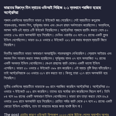
ভারতের বিরুদ্ধে তিন ম্যাচের ওডিআই সিরিজে ২-১ ব্যবধানে পরাজিত হয়েছে
অস্ট্রেলিয়া
প্ৰথম একদিনের ম্যাচটিতে ভারত ৫ উইকেটে জয় পেয়েছিল। সেই ম্যাচটিতে রুতুরাজ
গায়কওয়াড়, শুভমন গিল, সূর্যকুমার যাদব এবং কেএল রাহুল অর্ধশতরান করেছিলেন। অন্যদিকে,
মহম্মদ শামি এই ম্যাচে ৫টি উইকেট নিয়েছিলেন। অস্ট্রেলিয়া প্ৰথমে ব্যাটিং করতে নেমে ৫০
ওভারে ২৭৬ রানে অলআউট হয়ে গিয়েছিল। ডেভিড ওয়ার্নার ৫৩ বলে ৫২ রানের একটি সুন্দর
ইনিংস খেলেছিলেন। ভারত ৪৮.৪ ওভারে ৫ উইকেটে ২৮১ রান করার মাধ্যমে ম্যাচটি জিতে
নিয়েছিল।
দ্বিতীয় ম্যাচটিতে ভারত অসাধারণ অলরাউন্ডিং পারফরম্যান্স দেখিয়েছিল। শ্রেয়াস আইয়ার এবং
শুভমন গিল শতরান করতে সক্ষম হয়েছিলেন। সূর্যকুমার যাদব ৩৭ বলে অপরাজিত ৭২ রানের
একটি অনবদ্য ইনিংস খেলেছিলেন। কেএল রাহুলের ব্যাট থেকেও একটি ভালো ইনিংস
এসেছিল। ভারত ৫০ ওভারে ৫ উইকেটে ৩৯৯ রান করেছিল। এই ম্যাচে বৃষ্টি বিঘ্ন ঘটিয়েছিল।
তাই অস্ট্রেলিয়াকে ৩৩ ওভারে ৩১৭ রান করতে হত। কিন্তু তারা ২১৭ রানে অলআউট হয়ে
গিয়েছিল।
তৃতীয় একদিনের ম্যাচটিতে ভারতকে ৬৬ রানে পরাজিত করেছিল অস্ট্রেলিয়া। অস্ট্রেলিয়া ৫০
ওভারে ৭ উইকেটে ৩৫২ রান করেছিল। তাদের হয়ে সর্বোচ্চ রান করেছিলেন মিচেল মার্শ। তিনি
৮৪ বলে ৯৬ রানের একটি অসাধারণ ইনিংস খেলেছিলেন। ভারত রান তাড়া করতে নেমে ৪৯.৪
ওভারে ২৮৬ রানে অলআউট হয়ে গিয়েছিল। রোহিত শর্মার ব্যাট থেকে ৫৭ বলে ৮১ রানের একটি
ঝোড়ো ইনিংস এসেছিল, তবে তা ভারতের জয়ের জন্য যথেষ্ট ছিল না।
The post
চোটের কারণে ওডিআই বিশ্বকাপ ২০২৩ থেকে ছিটকে গেলেন অ্যাশটন আগার