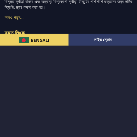
বিস্তৃত ক্রীড়া বাজার এবং অন্যান্য বিশ্বব্যাপী ক্রীড়া ইভেন্টের পাশাপাশি ভক্তদের জন্য লাইভ
স্ট্রিমিং ম্যাচ কভার করা হয়।
আরও পড়ুন…
দ্রুত লিঙ্ক
লাইভ স্কোর
BENGALI
নিউজ
টুইটার-রিঅ্যাকশন
लলাইভ স্কোর
ভারত-বনাম-অস্ট্রেলিয়া
ফ্যান্টাসি-টিপ্স
আমাদের সম্পর্কে
আইপিএল
স্ট্যাট
মহিলাদের-টি২০-বিশ্বকাপ
এনালাইসিস
সাপোর্ট
আমাদের নিউজলেটার এ সাবস্ক্রাইব করুন।
এখনই সাবস্ক্রাইব করুন
আমাদের অনুসরণ করুন এবং সর্বশেষ আপডেট পান