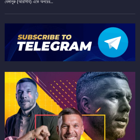
বেঙ্গালুরু (আরসিবি) একে অপরের...