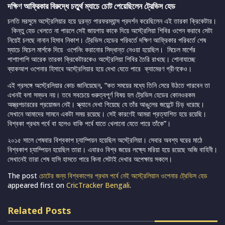
দক্ষিণ আফ্রিকার বিরুদ্ধে চতু্র্থ ম্যাচে চোট পেয়েছিলেন ট্রেভিস হেড
চলতি মরসুমে অস্ট্রেলিয়ার হয়ে দুরন্ত পারফরম্যান্স প্রদর্শন করেছিলেন এই তারকা ক্রিকেটার।
কিন্তু হেড খেলতে না পারলে সেই জায়গায় কাকে দিয়ে অস্ট্রেলিয়া শিবির ওপেন করাবে সেটা
নিয়েই চলছে নানান হিসাব নিকাশ। ট্রেভিস হেডের পরিবর্তে দক্ষিণ আফ্রিকার পরিবর্তে শেষ
ম্যাচে মিচেল মার্শকে দিয়ে ওপেনিং করানোর সিদ্ধান্ত নেওয়া হয়েছিল। মিচেল মার্শের
পাশাাপাশি আরেক তারকা ক্রিকেটারকেও অস্ট্রেলিয়া শিবির তৈরি রাখছে। শোনাযাচ্ছে
ব্যাকআপ ওপেনার হিসাবে অস্ট্রেলিয়ার হয়ে দেখা যেতে পারে ক্যামেরণ গ্রীণকেও।
এই প্রসঙ্গে অস্ট্রেলিয়ার কোচ জানিয়েছেন, “কত সময়ের মধ্যে তিনি সেরে উঠতে পারবেন তা
এখনই বলা সম্ভব নয়। তবে সবচেয়ে গুরুত্বপূর্ণ বিষয় হল ট্রেভিস হেডের কোনওরকম
অস্ত্রপচাররের প্রয়োজন নেই। স্ক্যানে দেখা গিয়েছে যে তাঁর আঙুলের জয়েন্টে চিড় ধরেছে।
সেখানে আমাদের সামনে একটা সময় রয়েছে। সেই কারণেই আমরা প্রত্যাশিত হয়ে রয়েছি।
বিশ্বকা প্রথম পর্বে বা হলেও বাকি পর্বে যাতে খেলানো যেতে পারে তাঁকে”।
২০১৫ সালে শেষবার বিশ্বকাপ চ্যাম্পিয়ন হয়েছিল অস্ট্রেলিয়া। সেবার অবশ্য ঘরের মাঠে
বিশ্বকাপ চ্যাম্পিয়ন হয়েছিল তারা। এবারও বিশ্ব জয়ের লক্ষ্যে মরিয়া হয়ে রয়েছে অজি বাহিনী।
সেখানেই তারা শেষ হাসি হাসতে পারে কিনা সেটাই দেখার অপেক্ষায় সকলে।
The post
চোটের জন্য বিশ্বকাপের প্রথম পর্বে নেই অস্ট্রেলিয়ান ওপেনার ট্রেভিস হেড
appeared first on
CricTracker Bengali
.
Related Posts