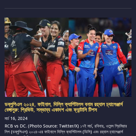
ডব্লুপিএল ২০২৪, ফাইনাল, দিল্লি ক্যাপিটালস বনাম রয়্যাল চ্যালেঞ্জার্স
বেঙ্গালুরু: প্রিভিউ, সম্ভাব্য একাদশ এবং ফ্যান্টাসি টিপস
মার্চ 16, 2024
RCB vs DC. (Photo Source: Twitter/X) ১৭ই মার্চ, রবিবার, ওমেন্স প্রিমিয়ার
লিগ (ডব্লুপিএল) ২০২৪-এর ফাইনালে দিল্লি ক্যাপিটালস (ডিসি) এবং রয়্যাল চ্যালেঞ্জার্স