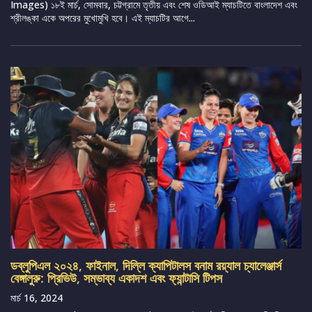
Images) ১৮ই মার্চ, সোমবার, চট্টগ্রামে তৃতীয় এবং শেষ ওডিআই ম্যাচটিতে বাংলাদেশ এবং
শ্রীলঙ্কা একে অপরের মুখোমুখি হবে। এই ম্যাচটির আগে...
ডব্লুপিএল ২০২৪, ফাইনাল, দিল্লি ক্যাপিটালস বনাম রয়্যাল চ্যালেঞ্জার্স
বেঙ্গালুরু: প্রিভিউ, সম্ভাব্য একাদশ এবং ফ্যান্টাসি টিপস
মার্চ 16, 2024