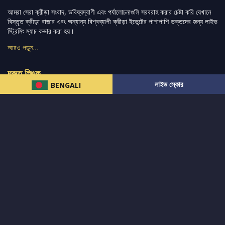
আমরা সেরা ক্রীড়া সংবাদ, ভবিষ্যদ্বাণী এবং পর্যালোচনাগুলি সরবরাহ করার চেষ্টা করি যেখানে
বিস্তৃত ক্রীড়া বাজার এবং অন্যান্য বিশ্বব্যাপী ক্রীড়া ইভেন্টের পাশাপাশি ভক্তদের জন্য লাইভ
স্ট্রিমিং ম্যাচ কভার করা হয়।
আরও পড়ুন…
দ্রুত লিঙ্ক
লাইভ স্কোর
BENGALI
নিউজ
টুইটার-রিঅ্যাকশন
लলাইভ স্কোর
ভারত-বনাম-অস্ট্রেলিয়া
ফ্যান্টাসি-টিপ্স
আমাদের সম্পর্কে
আইপিএল
স্ট্যাট
মহিলাদের-টি২০-বিশ্বকাপ
এনালাইসিস
সাপোর্ট
আমাদের নিউজলেটার এ সাবস্ক্রাইব করুন।
এখনই সাবস্ক্রাইব করুন