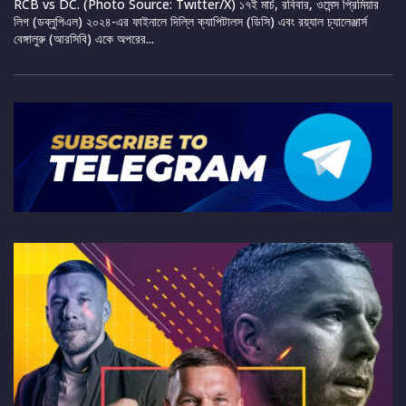
RCB vs DC. (Photo Source: Twitter/X) ১৭ই মার্চ, রবিবার, ওমেন্স প্রিমিয়ার
লিগ (ডব্লুপিএল) ২০২৪-এর ফাইনালে দিল্লি ক্যাপিটালস (ডিসি) এবং রয়্যাল চ্যালেঞ্জার্স
বেঙ্গালুরু (আরসিবি) একে অপরের...