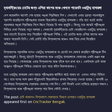
হ্যামস্ট্রিংয়ের চোটের জন্য এশিয়া কাপের মঞ্চে খেলতে পারেননি ওয়ানিন্দু হাসারঙ্গা
বেশ কয়েকদিন আগেই শেষ হয়েছে লঙ্কা প্রিমিয়ার লিগ। সেখানেই এবার দুরন্ত পারফর্ম্যান্স
প্রদর্শন করেছিলেন শ্রীলঙ্কার তারকা ক্রিকেটার ওয়ানিন্দু হাসারঙ্গা। তাঁর হাত ধরেই কার্যত
প্রথমবার লঙ্কা প্রিমিয়ার লিগে জিতে নিয়েছে বি লাভ ক্যান্ডি। কিন্তু তার মাঝেই শ্রীলঙ্কা
শিবিরে দেখা গিয়েছে নতুন সমস্যা। সেখানেই হ্যামস্ট্রিংয়ে চোট পেয়েছিলেন ওয়ানিন্দু হাসারঙ্গা।
আর তাতেই চিন্তায় পড়ে গিয়েছিল শ্রীলঙ্কা শিবির। এই চোটের জন্য এশিয়া কাপের মঞ্চে
নামতে পারেননি তিনি। সেই চোটই তাঁর বিশ্বকাপের মঞ্চেও নামা নিয়ে দেখা দিয়েছিল
অনিশ্চয়তা।
বিশ্বকাপের প্রাথমিক দলেও ওয়ানিন্দু হাসারঙ্গাকে না রেখেই দল ঘোষণা করেছিল শ্রীলঙ্কা টিম
ম্যানেজমেন্ট। কিন্তু হঠাত্ই বিশ্বকাপের মঞ্চে ওয়ানিন্দু হাসারঙ্গাকে ফেরানোর একটা গুঞ্জন শুরু
হয়ে গিয়েছে। শোনাযাচ্ছে এবার বিশ্বকাপের মঞ্চে তাঁকে দলে রাখা হবে। একইসঙ্গে চোট থাকা
সত্ত্বেও শ্রীলঙ্কা শিবিরে ফেরানো হতে পারে মহিশ থিকসানাকেও।
তবে ওয়ানিন্দু হাসারঙ্গা কোন ম্যাচে শ্রীলঙ্কার জার্সিতে মাঠে নামবে তা এখনও পর্যন্ত নিশ্চিত
নয়। তবে দলের সঙ্গে দুজন স্ট্যান্ডবাই ক্রিকেটারও রাখার সিদ্ধান্ত নেওয়া হয়েছে। আগামী ২৮
সেপ্টেম্বর বিশ্বকাপের স্কোয়াড ঘোষণার শেষ দিন। সেই দিকেই এখন তাকিয়ে রয়েছেন সকলে।
বিশ্বকাপের মঞ্চে শ্রীলঙ্কা সাফল্য পায় কিনা সেটাই দেখার।
The post
চোট থাকলেও বিশ্বকাপে স্কোয়াডে ফিরতে চলেছেন ওয়ানিন্দু হাসারঙ্গা
appeared first on
CricTracker Bengali
.