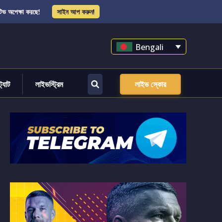
িভ অপেক্ষা করছে!
সাইন আপ করুন!
Bengali
্ট্যাট
লাইভস্ট্রিম
লাইভ স্কোর