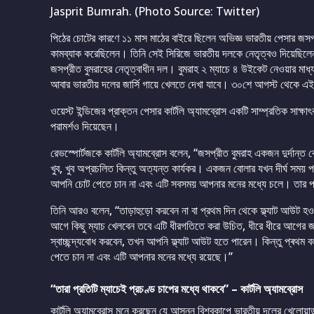
Jasprit Bumrah. (Photo Source: Twitter)
পিঠের চোটের কারণে ১১ মাস মাঠের বাইরে ছিলেন অভিজ্ঞ ভারতীয় পেসার জসপ্র
কামব্যাক করেছিলেন। তিনি সেই সিরিজে ভারতীয় দলকে নেতৃত্বও দিয়েছিলেন।
জসপ্রীত বুমরাহের নেতৃত্বাধীন দল। বুমরাহ ২ ম্যাচে ৪ উইকেট নেওয়ার মা
আবার ভারতীয় দলের জার্সি গায়ে খেলতে দেখা যাবে। ৩০শে আগস্ট থেকে এই টুর্
ওয়েস্ট ইন্ডিজের প্রাক্তন পেসার কার্টলি অ্যামব্রোস একটি সাম্প্রতিক সাক্ষ
পরামর্শও দিয়েছেন।
রেভস্পোর্টজকে কার্টলি অ্যামব্রোস বলেন, “জসপ্রীত বুমরাহ একজন দুর্দান্
খুব, খুব অপ্রচলিত কিন্তু অত্যন্ত কার্যকর। একজন বোলার যখন দীর্ঘ সম
আপনি চোট পেতে চান না এবং এটি সবসময় আপনার মনের মধ্যে চলে। তার প্র
তিনি আরও বলেন, “তাড়াহুড়ো করবেন না বা প্রথম দিন থেকে ফ্ল্যাট আউট হওয
আগে কিছু ম্যাচ খেলবেন তবে এটি ধীরগতিতে করা উচিত, ধীরে ধীরে আগের জা
স্বাচ্ছন্দ্যবোধ করবেন, তখন আপনি ফ্ল্যাট আউট হতে পারেন। কিন্তু প্ৰথম
পেতে চান না এবং এটি আপনার মনের মধ্যে রয়েছে।”
“তারা প্রতিটি ম্যাচেই প্রচণ্ড চাপের মধ্যে থাকবে” – কার্টলি অ্যামব্রোস
কার্টলি অ্যামব্রোস মনে করছেন যে আসন্ন বিশ্বকাপে ভারতীয় দলের খেলোয়াড়