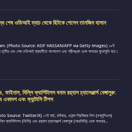
ুদ্ধে শেষ ওডিআই ম্যাচ থেকে ছিটকে গেলেন তানজিম হাসান
m. (Photo Source: ASIF HASSAN/AFP via Getty Images) ১৮ই
্রামে তৃতীয় এবং শেষ ওডিআই ম্যাচটিতে বাংলাদেশ এবং শ্রীলঙ্কা একে অপরের মুখোমুখি হবে।
ফাইনাল, দিল্লি ক্যাপিটালস বনাম রয়্যাল চ্যালেঞ্জার্স বেঙ্গালুরু:
্য একাদশ এবং ফ্যান্টাসি টিপস
Source: Twitter/X) ১৭ই মার্চ, রবিবার, ওমেন্স প্রিমিয়ার লিগ (ডব্লুপিএল)
ি ক্যাপিটালস (ডিসি) এবং রয়্যাল চ্যালেঞ্জার্স বেঙ্গালুরু (আরসিবি) একে অপরের...