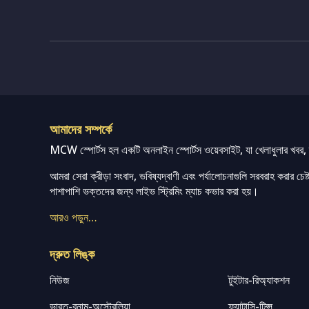
আমাদের সম্পর্কে
MCW স্পোর্টস হল একটি অনলাইন স্পোর্টস ওয়েবসাইট, যা খেলাধুলার খবর, ম্
আমরা সেরা ক্রীড়া সংবাদ, ভবিষ্যদ্বাণী এবং পর্যালোচনাগুলি সরবরাহ করার চেষ্টা
পাশাপাশি ভক্তদের জন্য লাইভ স্ট্রিমিং ম্যাচ কভার করা হয়।
আরও পড়ুন…
দ্রুত লিঙ্ক
নিউজ
টুইটার-রিঅ্যাকশন
ভারত-বনাম-অস্ট্রেলিয়া
ফ্যান্টাসি-টিপ্স