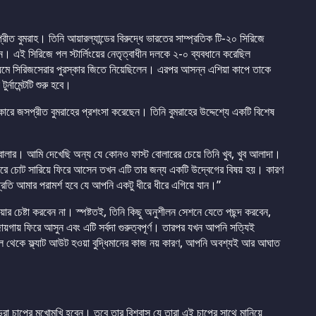
ীত বুমরাহ। তিনি আয়ারল্যান্ডের বিরুদ্ধে ভারতের সাম্প্রতিক টি-২০ সিরিজে
 এই সিরিজে পল স্টার্লিংয়ের নেতৃত্বাধীন দলকে ২-০ ব্যবধানে করেছিল
ধ্যমে সিরিজসেরার পুরস্কার জিতে নিয়েছিলেন। এরপর আসন্ন এশিয়া কাপে তাকে
নামেন্টটি শুরু হবে।
াৎকারে জসপ্রীত বুমরাহের প্রশংসা করেছেন। তিনি বুমরাহের উদ্দেশ্যে একটি বিশেষ
ত বোলার। আমি দেখেছি অন্য যে কোনও ফাস্ট বোলারের চেয়ে তিনি খুব, খুব আলাদা।
য় পরে চোট সারিয়ে ফিরে আসেন তখন এটি তার জন্য একটি উদ্বেগের বিষয় হয়। কারণ
তি আমার পরামর্শ হবে যে আপনি একটু ধীরে ধীরে এগিয়ে যান।”
়ার চেষ্টা করবেন না। স্পষ্টতই, তিনি কিছু অনুশীলন সেশনে যেতে পছন্দ করবেন,
য়গায় ফিরে আসুন এবং এটি সর্বদা গুরুত্বপূর্ণ। তারপর যখন আপনি সত্যিই
 বল থেকে ফ্ল্যাট আউট হওয়া বুদ্ধিমানের কাজ নয় কারণ, আপনি অবশ্যই আর আঘাত
রা চাপের মুখোমুখি হবেন। তবে তার বিশ্বাস যে তারা এই চাপের সাথে মানিয়ে